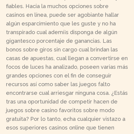
fiables. Hacia la muchos opciones sobre
casinos en línea, puede ser agobiante hallar
algún esparcimiento que les guste y no ha
transpirado cual ademí¡s disponga de algún
gigantesco porcentaje de ganancias. Las
bonos sobre giros sin cargo cual brindan las
casas de apuestas, cual llegan a convertirse en
focos de luces ha analizado, poseen varias más
grandes opciones con el fin de conseguir
recursos así­ como saber las juegos falto
encontrarse cual arriesgar ninguna cosa. ¿Estás
tras una oportunidad de competir hacen de
juegos sobre casino favoritos sobre modo
gratuita? Por lo tanto, echa cualquier vistazo a
esos superiores casinos online que tienen