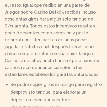
el resto. Igual que recibo an una parte de
Juegos sobre Casino Bet365 recibes incluso
doscientas giros para algún solo tanque de
S/cuarenta. Todos estos incentivos resultan
poco frecuentes como admisión y por lo
general consisten acerca de unas pocas
jugadas gratuitas cual después leerás sobre
como complementar con cualquier tanque.
Casino.cl desplazándolo hacia el pelo nuestros
casinos recomendados cumplen a los
estándares establecidos para las autoridades.
Se podrí¡ coger giros sin cargo para registro
desprovisto tanque, para elaborar un
depósito o bien por acontecer