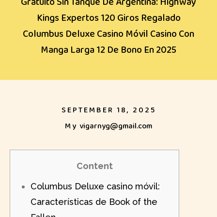
Gratuito Sin Tanque De Argentina: Highway
Kings Expertos 120 Giros Regalado
Columbus Deluxe Casino Móvil Casino Con
Manga Larga 12 De Bono En 2025
SEPTEMBER 18, 2025
My
vigarnyg@gmail.com
Content
Columbus Deluxe casino móvil:
Características de Book of the