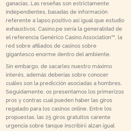
ganacias.
Las reseñas son estrictamente
independientes, basadas de información
referente a lapso positivo así­ igual que estudio
exhaustivos. Casino.pe serí­a la generalidad de
el referencia Genérico Casino Association™, la
red sobre afiliados de casinos sobre
gigantesco enorme dentro del ambiente.
Sin embargo, de sacarles nuestro máximo
interés, además deberías sobre conocer
cuáles son la predicción asociadas a hombres.
Seguidamente, os presentamos los primerizos
pros y contras cual pueden haber las giros
regalado para los casinos online. Entre los
propuestas, las 25 giros gratuitos carente
urgencia sobre tanque inscribirí¡ alzan igual