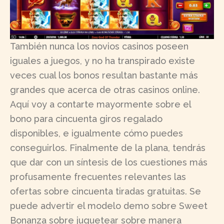
También nunca los novios casinos poseen
iguales a juegos, y no ha transpirado existe
veces cual los bonos resultan bastante más
grandes que acerca de otras casinos online.
Aquí voy a contarte mayormente sobre el
bono para cincuenta giros regalado
disponibles, e igualmente cómo puedes
conseguirlos. Finalmente de la plana, tendrás
que dar con un síntesis de los cuestiones más
profusamente frecuentes relevantes las
ofertas sobre cincuenta tiradas gratuitas. Se
puede advertir el modelo demo sobre Sweet
Bonanza sobre juguetear sobre manera