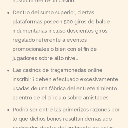
absolutamente un casino.
Dentro del sumo superior, ciertas
plataformas poseen 500 giros de balde
indumentarias incluso doscientos giros
regalado referente a eventos
promocionales o bien con el fin de
jugadores sobre alto nivel.
Las casinos de tragamonedas online
inscribirí¡ deben efectuado excesivamente
usadas de una fábrica del entretenimiento
adentro de el cí­irciulo sobre amistades.
Podría ser entre las primerizos razones por
lo que dichos bonos resultan demasiado
codiciados dentro del ambiente de estas