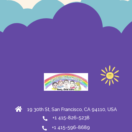
19 30th St, San Francisco, CA 94110, USA
+1 415-826-5238
+1 415-596-8689