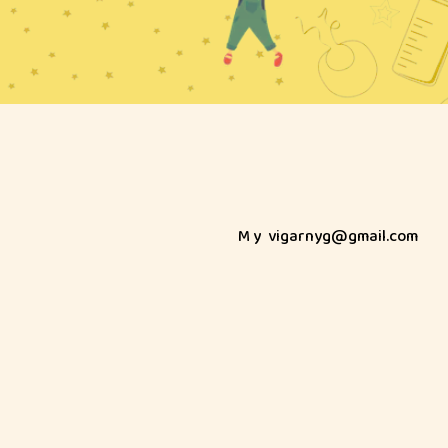
My
vigarnyg@gmail.com