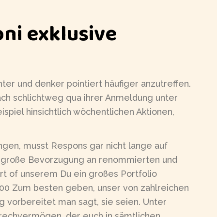
oni exklusive
hter und denker pointiert häufiger anzutreffen.
ach schlichtweg qua ihrer Anmeldung unter
piel hinsichtlich wöchentlichen Aktionen,
gen, musst Respons gar nicht lange auf
die große Bevorzugung an renommierten und
rt of unserem Du ein großes Portfolio
.500 Zum besten geben, unser von zahlreichen
g vorbereitet man sagt, sie seien. Unter
prechvermögen, der euch in sämtlichen