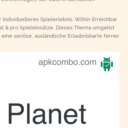
ndividuelleres Spielerlebnis. Within Erreichbar
nat & pro Spieleinsätze. Dieses Thema umgehst
 eine seriöse, ausländische Erlaubniskarte ferner