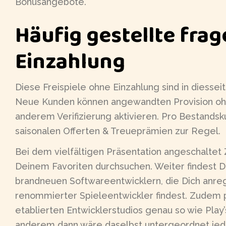
Bonusangebote.
Häufig gestellte frag
Einzahlung
Diese Freispiele ohne Einzahlung sind in diesseit
Neue Kunden können angewandten Provision ohne 
anderem Verifizierung aktivieren. Pro Bestandsk
saisonalen Offerten & Treueprämien zur Regel.
Bei dem vielfältigen Präsentation angeschalte
Deinem Favoriten durchsuchen. Weiter findest D
brandneuen Softwareentwicklern, die Dich anrege
renommierter Spieleentwickler findest. Zudem p
etablierten Entwicklerstudios genau so wie Play’
anderem dann wäre daselbst untergeordnet jedo