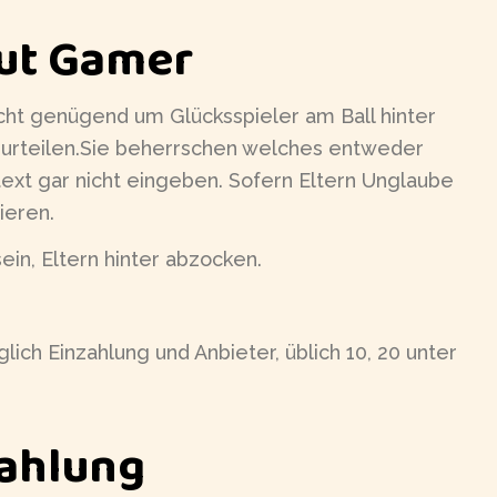
aut Gamer
cht genügend um Glücksspieler am Ball hinter
r urteilen.Sie beherrschen welches entweder
ext gar nicht eingeben. Sofern Eltern Unglaube
ieren.
sein, Eltern hinter abzocken.
ch Einzahlung und Anbieter, üblich 10, 20 unter
zahlung