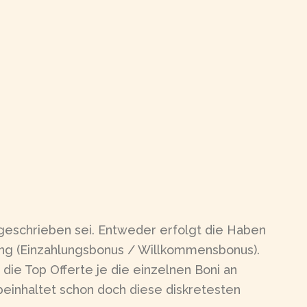
eschrieben sei. Entweder erfolgt die Haben
lung (Einzahlungsbonus / Willkommensbonus).
die Top Offerte je die einzelnen Boni an
beinhaltet schon doch diese diskretesten