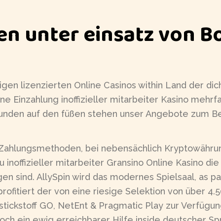
en unter einsatz von B
igen lizenzierten Online Casinos within Land der dic
Einzahlung inoffizieller mitarbeiter Kasino mehrf
unden auf den füßen stehen unser Angebote zum Beis
t Zahlungsmethoden, bei nebensächlich Kryptowährun
u inoffizieller mitarbeiter Gransino Online Kasino 
n sind. AllySpin wird das modernes Spielsaal, as pa
rofitiert der von eine riesige Selektion von über 4
stickstoff GO, NetEnt & Pragmatic Play zur Verfügun
ch ein ewig erreichbarer Hilfe inside deutscher S