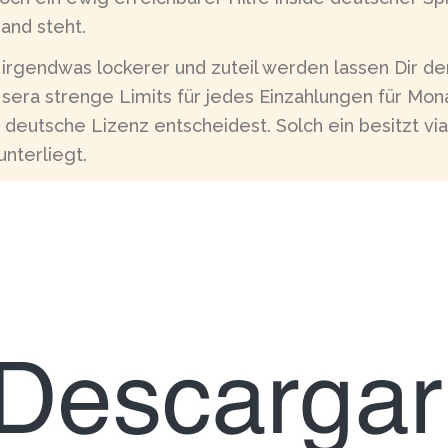
and steht.
rgendwas lockerer und zuteil werden lassen Dir der i
t sera strenge Limits für jedes Einzahlungen für Mo
deutsche Lizenz entscheidest. Solch ein besitzt via
unterliegt.