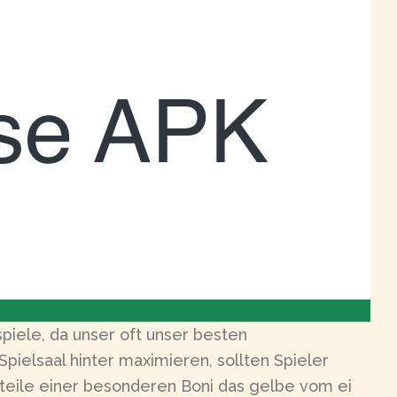
iele, da unser oft unser besten
ielsaal hinter maximieren, sollten Spieler
orteile einer besonderen Boni das gelbe vom ei