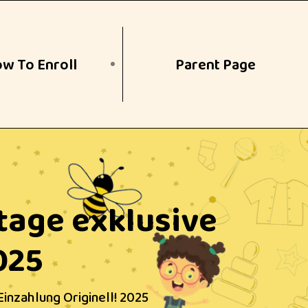
w To Enroll
Parent Page
tage exklusive
025
inzahlung Originell! 2025