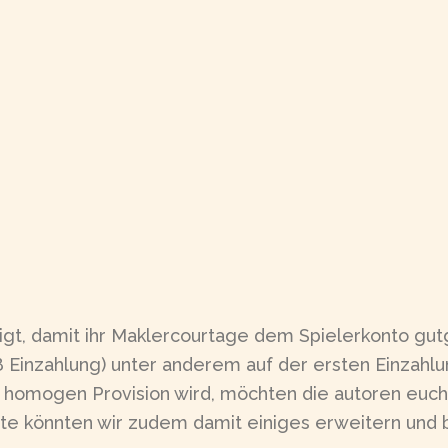
, damit ihr Maklercourtage dem Spielerkonto gutg
oß Einzahlung) unter anderem auf der ersten Einzah
s homogen Provision wird, möchten die autoren euch 
ste könnten wir zudem damit einiges erweitern und 