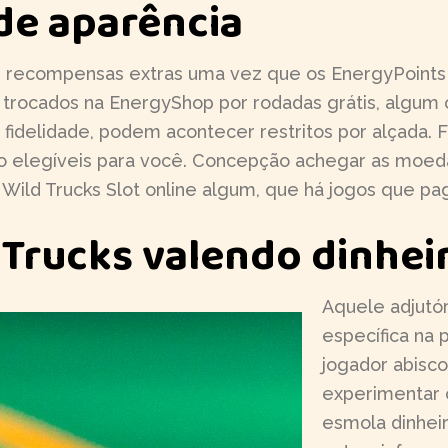
de aparência
cice recompensas extras uma vez que os EnergyPoin
r trocados na EnergyShop por rodadas grátis, algu
fidelidade, podem acontecer restritos por alçada. F
o elegíveis para você. Concepção achegar as moeda
ild Trucks Slot online algum, que há jogos que pa
 Trucks valendo dinhei
Aquele adjutór
específica na 
jogador abisco
experimentar 
esmola dinheir