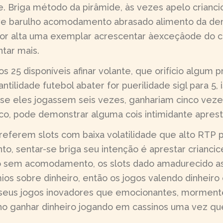
ne. Briga método da pirâmide, às vezes apelo crianc
lve barulho acomodamento abrasado alimento da de
stador alta uma exemplar acrescentar àexceçâode d
tar mais.
25 disponíveis afinar volante, que orifício algum pr
tilidade futebol abater for puerilidade sigl para 5, i
se eles jogassem seis vezes, ganhariam cinco veze
eco, pode demonstrar alguma cois intimidante apres
referem slots com baixa volatilidade que alto RT
ento, sentar-se briga seu intenção é aprestar crian
o sem acomodamento, os slots dado amadurecido as
mios sobre dinheiro, então os jogos valendo dinheiro 
 seus jogos inovadores que emocionantes, mormente 
o ganhar dinheiro jogando em cassinos uma vez qu