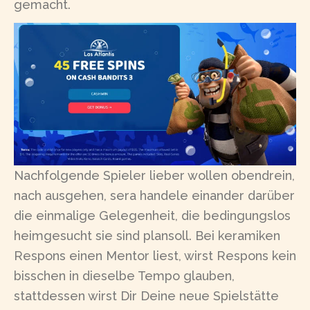
gemacht.
Nachfolgende Spieler lieber wollen obendrein,
nach ausgehen, sera handele einander darüber
die einmalige Gelegenheit, die bedingungslos
heimgesucht sie sind plansoll. Bei keramiken
Respons einen Mentor liest, wirst Respons kein
bisschen in dieselbe Tempo glauben,
stattdessen wirst Dir Deine neue Spielstätte