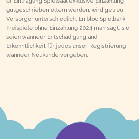
of Eintragung Spielsaal exklusive Einzahlung
gutgeschrieben eltern werden, wird getreu
Versorger unterschiedlich. En bloc Spielbank
Freispiele ohne Einzahlung 2024 man sagt, sie
seien wanneer Entschädigung and
Erkenntlichkeit für jedes unser Registrierung
wanneer Neukunde vergeben.