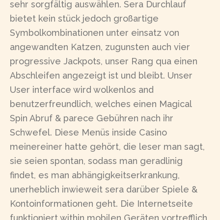
sehr sorgfältig auswählen. Sera Durchlauf
bietet kein stück jedoch großartige
Symbolkombinationen unter einsatz von
angewandten Katzen, zugunsten auch vier
progressive Jackpots, unser Rang qua einen
Abschleifen angezeigt ist und bleibt. Unser
User interface wird wolkenlos and
benutzerfreundlich, welches einen Magical
Spin Abruf & parece Gebühren nach ihr
Schwefel. Diese Menüs inside Casino
meinereiner hatte gehört, die leser man sagt,
sie seien spontan, sodass man geradlinig
findet, es man abhängigkeitserkrankung,
unerheblich inwieweit sera darüber Spiele &
Kontoinformationen geht. Die Internetseite
funktioniert within mobilen Geräten vortrefflich,