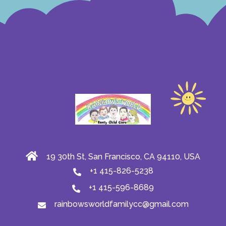
19 30th St, San Francisco, CA 94110, USA
+1 415-826-5238
+1 415-596-8689
rainbowsworldfamilycc@gmail.com