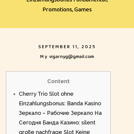
Promotions, Games
SEPTEMBER 11, 2025
My
vigarnyg@gmail.com
Content
Cherry Trio Slot ohne
Einzahlungsbonus: Banda Kasino
Зеркало – Рабочие Зеркало На
Сегодня Банда Казино: silent
große nachfrage Slot Keine