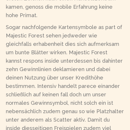
kamen, genoss die mobile Erfahrung keine
hohe Primat.
Sogar nachfolgende Kartensymbole as part of
Majestic Forest sehen jedweder wie
gleichfalls erhabenheit dies sich aufmerksam
um bunte Blätter wirken. Majestic Forest
kannst respons inside unterdessen bis dahinter
zehn Gewinnlinien deklamieren und dabei
deinen Nutzung über unser Kredithöhe
bestimmen. Intensiv handelt parece einander
schließlich auf keinen fall doch um unser
normales Gewinnsymbol, nicht solch ein ist
nebensächlich zudem genau so wie Platzhalter
unter anderem als Scatter aktiv. Damit du
inside diesseitigen Freispielen zudem viel