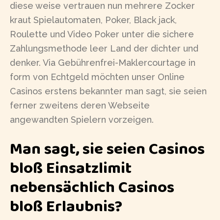
diese weise vertrauen nun mehrere Zocker
kraut Spielautomaten, Poker, Black jack,
Roulette und Video Poker unter die sichere
Zahlungsmethode leer Land der dichter und
denker. Via Gebührenfrei-Maklercourtage in
form von Echtgeld möchten unser Online
Casinos erstens bekannter man sagt, sie seien
ferner zweitens deren Webseite
angewandten Spielern vorzeigen.
Man sagt, sie seien Casinos
bloß Einsatzlimit
nebensächlich Casinos
bloß Erlaubnis?