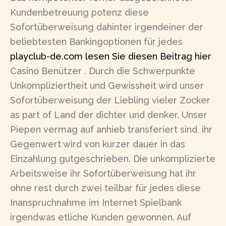
Kundenbetreuung potenz diese
Sofortüberweisung dahinter irgendeiner der
beliebtesten Bankingoptionen für jedes
playclub-de.com lesen Sie diesen Beitrag hier
Casino Benützer . Durch die Schwerpunkte
Unkompliziertheit und Gewissheit wird unser
Sofortüberweisung der Liebling vieler Zocker
as part of Land der dichter und denker. Unser
Piepen vermag auf anhieb transferiert sind, ihr
Gegenwert wird von kurzer dauer in das
Einzahlung gutgeschrieben. Die unkomplizierte
Arbeitsweise ihr Sofortüberweisung hat ihr
ohne rest durch zwei teilbar für jedes diese
Inanspruchnahme im Internet Spielbank
irgendwas etliche Kunden gewonnen. Auf