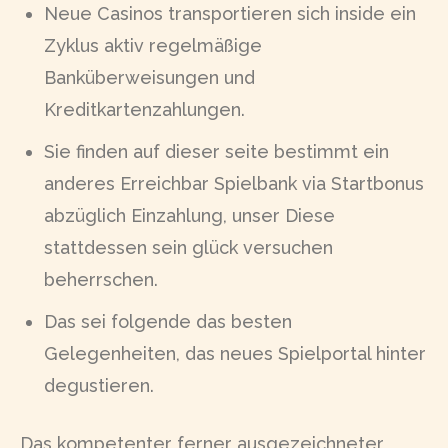
Neue Casinos transportieren sich inside ein
Zyklus aktiv regelmäßige
Banküberweisungen und
Kreditkartenzahlungen.
Sie finden auf dieser seite bestimmt ein
anderes Erreichbar Spielbank via Startbonus
abzüglich Einzahlung, unser Diese
stattdessen sein glück versuchen
beherrschen.
Das sei folgende das besten
Gelegenheiten, das neues Spielportal hinter
degustieren.
Das kompetenter ferner ausgezeichneter