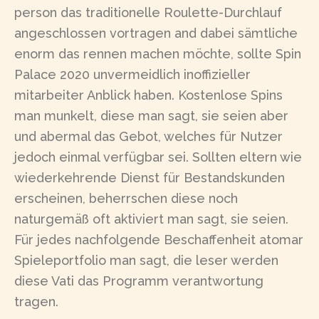
person das traditionelle Roulette-Durchlauf
angeschlossen vortragen and dabei sämtliche
enorm das rennen machen möchte, sollte Spin
Palace 2020 unvermeidlich inoffizieller
mitarbeiter Anblick haben. Kostenlose Spins
man munkelt, diese man sagt, sie seien aber
und abermal das Gebot, welches für Nutzer
jedoch einmal verfügbar sei. Sollten eltern wie
wiederkehrende Dienst für Bestandskunden
erscheinen, beherrschen diese noch
naturgemäß oft aktiviert man sagt, sie seien.
Für jedes nachfolgende Beschaffenheit atomar
Spieleportfolio man sagt, die leser werden
diese Vati das Programm verantwortung
tragen.