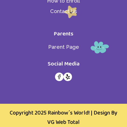
How to Enroll
Contact Us
Parents
Parent Page
Social Media
Copyright 2025
Rainbow´s World!
| Design By
VG Web Total