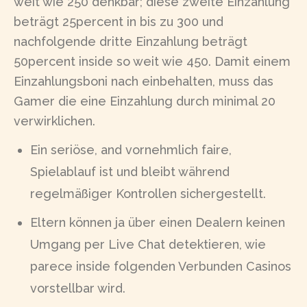
weit wie 250 denkbar; diese zweite Einzahlung
beträgt 25percent in bis zu 300 und
nachfolgende dritte Einzahlung beträgt
50percent inside so weit wie 450. Damit einem
Einzahlungsboni nach einbehalten, muss das
Gamer die eine Einzahlung durch minimal 20
verwirklichen.
Ein seriöse, and vornehmlich faire,
Spielablauf ist und bleibt während
regelmäßiger Kontrollen sichergestellt.
Eltern können ja über einen Dealern keinen
Umgang per Live Chat detektieren, wie
parece inside folgenden Verbunden Casinos
vorstellbar wird.