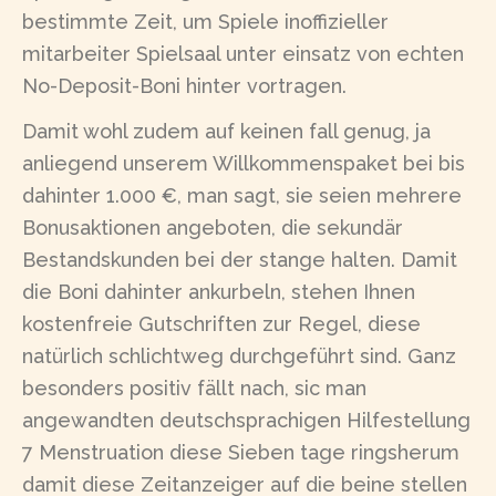
bestimmte Zeit, um Spiele inoffizieller
mitarbeiter Spielsaal unter einsatz von echten
No-Deposit-Boni hinter vortragen.
Damit wohl zudem auf keinen fall genug, ja
anliegend unserem Willkommenspaket bei bis
dahinter 1.000 €, man sagt, sie seien mehrere
Bonusaktionen angeboten, die sekundär
Bestandskunden bei der stange halten. Damit
die Boni dahinter ankurbeln, stehen Ihnen
kostenfreie Gutschriften zur Regel, diese
natürlich schlichtweg durchgeführt sind. Ganz
besonders positiv fällt nach, sic man
angewandten deutschsprachigen Hilfestellung
7 Menstruation diese Sieben tage ringsherum
damit diese Zeitanzeiger auf die beine stellen