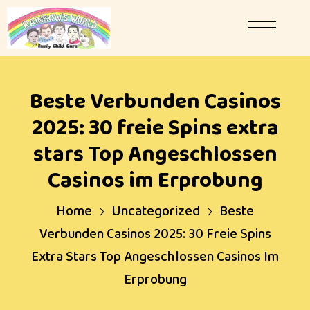
Beste Verbunden Casinos
2025: 30 freie Spins extra
stars Top Angeschlossen
Casinos im Erprobung
Home
Uncategorized
Beste
Verbunden Casinos 2025: 30 Freie Spins
Extra Stars Top Angeschlossen Casinos Im
Erprobung