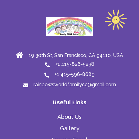
19 30th St, San Francisco, CA 94110, USA
+1 415-826-5238
+1 415-596-8689
rainbowsworldfamilycc@gmail.com
Useful Links
About Us
Gallery