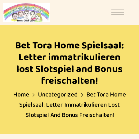
Bet Tora Home Spielsaal:
Letter immatrikulieren
lost Slotspiel and Bonus
freischalten!
Home
Uncategorized
Bet Tora Home
Spielsaal: Letter Immatrikulieren Lost
Slotspiel And Bonus Freischalten!