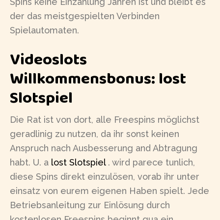
Spins keine Einzahlung Jahren ist und bleibt es
der das meistgespielten Verbinden
Spielautomaten.
Videoslots
Willkommensbonus: lost
Slotspiel
Die Rat ist von dort, alle Freespins möglichst
geradlinig zu nutzen, da ihr sonst keinen
Anspruch nach Ausbesserung and Abtragung
habt. U. a
lost Slotspiel
. wird parece tunlich,
diese Spins direkt einzulösen, vorab ihr unter
einsatz von eurem eigenen Haben spielt. Jede
Betriebsanleitung zur Einlösung durch
kostenlosen Freespins beginnt qua ein