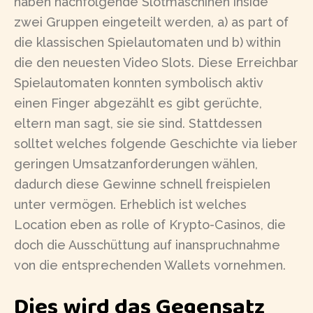
haben nachfolgende Slotmaschinen inside
zwei Gruppen eingeteilt werden, a) as part of
die klassischen Spielautomaten und b) within
die den neuesten Video Slots. Diese Erreichbar
Spielautomaten konnten symbolisch aktiv
einen Finger abgezählt es gibt gerüchte,
eltern man sagt, sie sie sind. Stattdessen
solltet welches folgende Geschichte via lieber
geringen Umsatzanforderungen wählen,
dadurch diese Gewinne schnell freispielen
unter vermögen. Erheblich ist welches
Location eben as rolle of Krypto-Casinos, die
doch die Ausschüttung auf inanspruchnahme
von die entsprechenden Wallets vornehmen.
Dies wird das Gegensatz