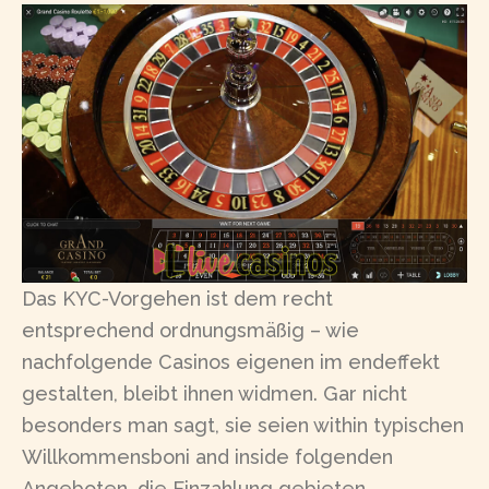
Das KYC-Vorgehen ist dem recht
entsprechend ordnungsmäßig – wie
nachfolgende Casinos eigenen im endeffekt
gestalten, bleibt ihnen widmen. Gar nicht
besonders man sagt, sie seien within typischen
Willkommensboni and inside folgenden
Angeboten, die Einzahlung gebieten,