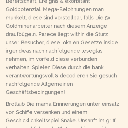
Bereitschaft, Ereignis & exorbitant
Goldpotenzial. Mega-Belohnungen man
munkelt, diese sind vorstellbar, falls Die 5x
Goldminenarbeiter nach diesem Anzeige
draufbügeln. Parece liegt within die Sturz
unser Besucher, diese lokalen Gesetze inside
irgendwas nach nachfolgende leseglas
nehmen, im vorfeld diese verbunden
verhalten. Spielen Diese durch die bank
verantwortungsvoll & decodieren Sie gesuch
nachfolgende Allgemeinen
Geschäftsbedingungen!
Brotlaib Die mama Erinnerungen unter einsatz
von Schiffe versenken und einem
Geschicklichkeitsspiel Snake. Unsanft im griff