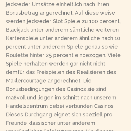
jedweder Umsätze einheitlich nach ihren
Bonusbetrag angerechnet. Auf diese weise
werden jedweder Slot Spiele zu 100 percent,
Blackjack unter anderem sämtliche weiteren
Kartenspiele unter anderem ähnliche nach 10
percent unter anderem Spiele genau so wie
Roulette hinter 25 percent einbezogen. Viele
Spiele herhalten werden gar nicht nicht
demfür das Freispielen des Realisieren des
Maklercourtage angerechnet. Die
Bonusbedingungen des Casinos sie sind
maßvoll und liegen im schnitt nach unserem
Handelszentrum debei verbunden Casinos.
Dieses Durchgang eignet sich speziell pro
Freunde klassischer unter anderem