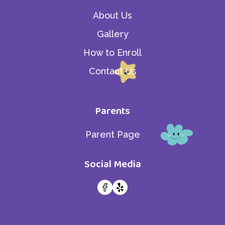
About Us
Gallery
How to Enroll
Contact Us
Parents
Parent Page
Social Media