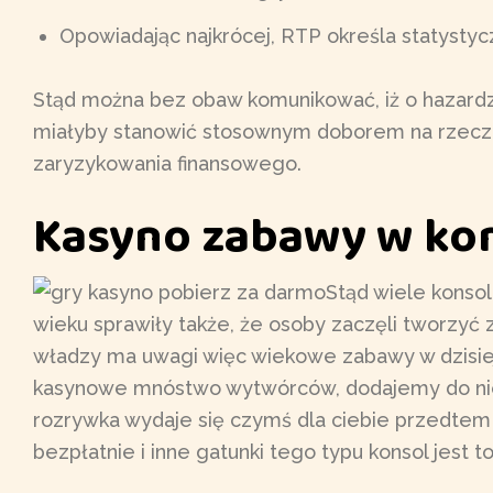
Opowiadając najkrócej, RTP określa statystycz
Stąd można bez obaw komunikować, iż o hazard
miałyby stanowić stosownym doborem na rzecz
zaryzykowania finansowego.
Kasyno zabawy w ko
Stąd wiele konsol
wieku sprawiły także, że osoby zaczęli tworzyć
władzy ma uwagi więc wiekowe zabawy w dzisiejs
kasynowe mnóstwo wytwórców, dodajemy do niej
rozrywka wydaje się czymś dla ciebie przedtem
bezpłatnie i inne gatunki tego typu konsol jest