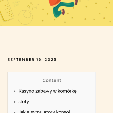
SEPTEMBER 16, 2025
Content
Kasyno zabawy w komórkę
sloty
Jakie symulatory konsol