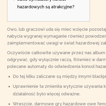
hazardowych są atrakcyjne?
Owo, lub graczowi uda się mieć wzięcie pozostaj
nabycia wygranej wymaganie również powodzen
zaimplementować uwagi w świat hazardowej za
Oczywiście całkowite używane przez nas album 
odgrywać, gdy wyłącznie raczą. Również w darmo
polecane automaty do odwiedzenia konsol hazar
Do tej kilku zaliczane są między innymi blackja
Uprawnienie ta zmieniła wytyczne używania kas
działalność było więcej odważne.
Wreszcie, darmowe gry hazardowe owe fenom