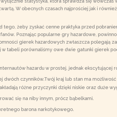
i wyłącznie statystyka, która sprawdza się wówczas w
otwartą. W obecnych czasach najprościej jak i równi
od tego, żeby zyskać cenne praktyka przed pobrani
 fanów. Poznając popularne gry hazardowe, powinno 
omności gierek hazardowych zwłaszcza polegają za 
 w tabeli porównaliśmy owe dwie gatunki gierek p
nternautów hazardu w prostej, jednak ekscytującej 
iej dwóch czynników.Twój kraj lub stan ma możliwo
ładają różne przyczynki dzięki niskie oraz duże wy
rować się na niby innym, prócz bąbelkami.
nkretnego barona narkotykowego.