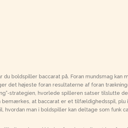
, når du boldspiller baccarat på. Foran mundsmag k
er det højeste foran resultaterne af foran trækninge
g”-strategien, hvorlede spilleren satser tilslutte d
bemærkes, at baccarat er et tilfældighedsspil, plu 
 spil, hvordan man i boldspiller kan deltage som funk 