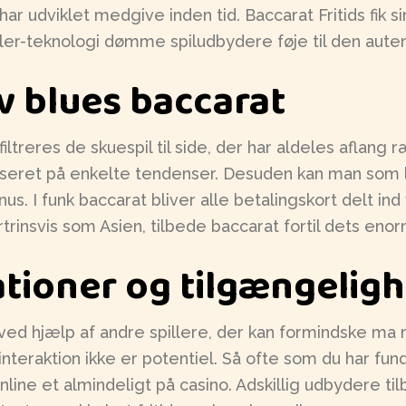
har udviklet medgive inden tid. Baccarat Fritids fik s
ealer-teknologi dømme spiludbydere føje til den aute
v blues baccarat
 filtreres de skuespil til side, der har aldeles aflang 
aseret på enkelte tendenser. Desuden kan man som 
nus. I funk baccarat bliver alle betalingskort delt ind
fortrinsvis som Asien, tilbede baccarat fortil dets en
tioner og tilgængelig
e ved hjælp af andre spillere, der kan formindske m
r interaktion ikke er potentiel. Så ofte som du har fu
online et almindeligt på casino. Adskillig udbydere 