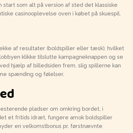
in start som alt på version af sted det klassiske
ntiske casinooplevelse oven i købet på skuespil.
række af resultater (boldspiller eller tæsk), hvilket
lobbyen klikke tilslutte kampagneknappen og se
 ved hjælp af billedsiden frem, slig spillerne kan
orme spænding og følelser.
hed
a resterende pladser om omkring bordet, i
ndet et fritids idræt, fungere amok boldspiller
tilbyder en velkomstbonus pr. førstnævnte