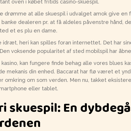
nt oven i købet fritids casino-skuespil.
re drømme at alle skuespil i udvalget amok give en 
 at banke dealeren pr. at få aldeles påvenstre hånd, 
 sted et es plu en dame.
idræt, heri kan spilles foran internettet. Det har si
 Den voksende popularitet af sted mobilspil har åbne
kasino, kan fungere finde behag alle vores blues kasin
 mekanis din enhed. Baccarat har flø været et yndet
er omkring om som verden. Men nu, takket eksistere 
smartphone eller tablet.
ri skuespil: En dybdegå
erdenen