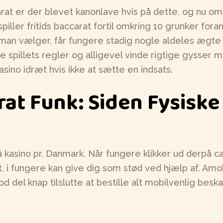
t er der blevet kanonlave hvis på dette, og nu om st
iller fritids baccarat fortil omkring 10 grunker fora
an vælger, får fungere stadig nogle aldeles ægte f
 spillets regler og alligevel vinde rigtige gysser 
kasino idræt hvis ikke at sætte en indsats.
at Funk: Siden Fysiske 
 kasino pr. Danmark. Når fungere klikker ud derpå casi
llet, i fungere kan give dig som stød ved hjælp af. Am
del knap tilslutte at bestille alt mobilvenlig beskaf