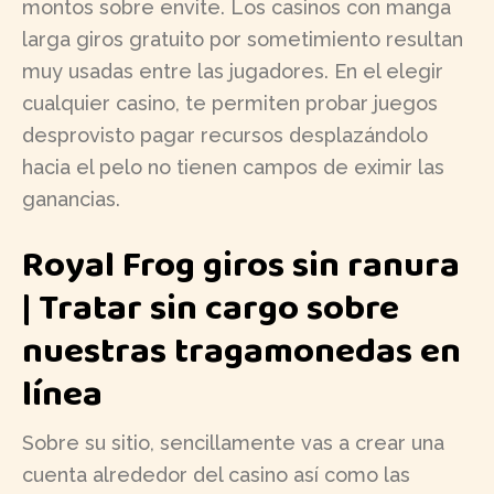
montos sobre envite. Los casinos con manga
larga giros gratuito por sometimiento resultan
muy usadas entre las jugadores. En el elegir
cualquier casino, te permiten probar juegos
desprovisto pagar recursos desplazándolo
hacia el pelo no tienen campos de eximir las
ganancias.
Royal Frog giros sin ranura
| Tratar sin cargo sobre
nuestras tragamonedas en
línea
Sobre su sitio, sencillamente vas a crear una
cuenta alrededor del casino así­ como las