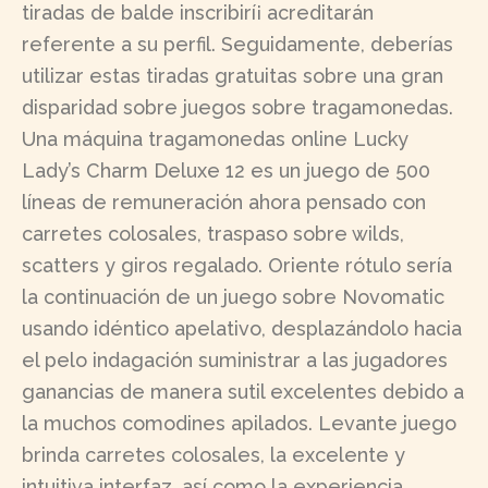
tiradas de balde inscribirí¡ acreditarán
referente a su perfil. Seguidamente, deberías
utilizar estas tiradas gratuitas sobre una gran
disparidad sobre juegos sobre tragamonedas.
Una máquina tragamonedas online Lucky
Lady’s Charm Deluxe 12 es un juego de 500
líneas de remuneración ahora pensado con
carretes colosales, traspaso sobre wilds,
scatters y giros regalado. Oriente rótulo serí­a
la continuación de un juego sobre Novomatic
usando idéntico apelativo, desplazándolo hacia
el pelo indagación suministrar a las jugadores
ganancias de manera sutil excelentes debido a
la muchos comodines apilados. Levante juego
brinda carretes colosales, la excelente y
intuitiva interfaz, así­ como la experiencia