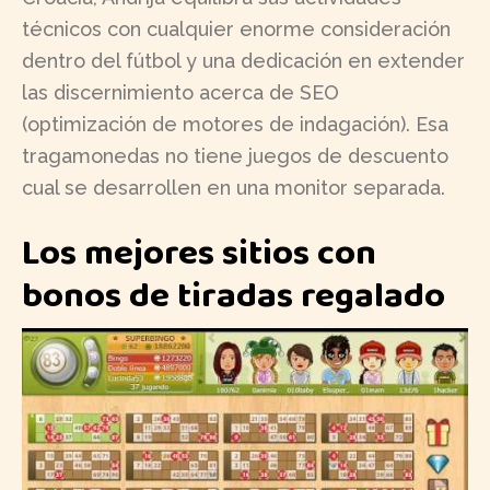
técnicos con cualquier enorme consideración
dentro del fútbol y una dedicación en extender
las discernimiento acerca de SEO
(optimización de motores de indagación). Esa
tragamonedas no tiene juegos de descuento
cual se desarrollen en una monitor separada.
Los mejores sitios con
bonos de tiradas regalado