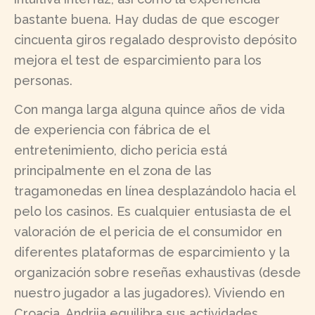
bastante buena. Hay dudas de que escoger
cincuenta giros regalado desprovisto depósito
mejora el test de esparcimiento para los
personas.
Con manga larga alguna quince años de vida
de experiencia con fábrica de el
entretenimiento, dicho pericia está
principalmente en el zona de las
tragamonedas en línea desplazándolo hacia el
pelo los casinos. Es cualquier entusiasta de el
valoración de el pericia de el consumidor en
diferentes plataformas de esparcimiento y la
organización sobre reseñas exhaustivas (desde
nuestro jugador a las jugadores). Viviendo en
Croacia, Andrija equilibra sus actividades