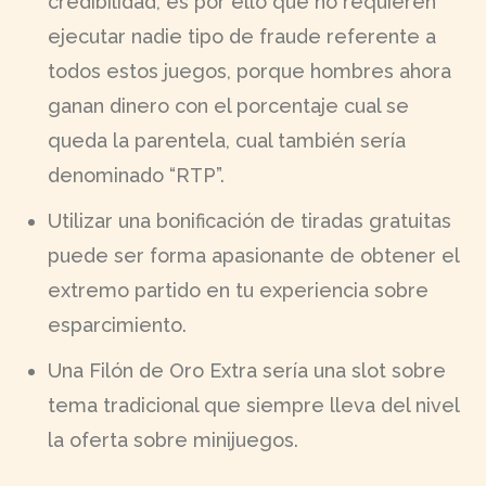
credibilidad, es por ello que no requieren
ejecutar nadie tipo de fraude referente a
todos estos juegos, porque hombres ahora
ganan dinero con el porcentaje cual se
queda la parentela, cual también serí­a
denominado “RTP”.
Utilizar una bonificación de tiradas gratuitas
puede ser forma apasionante de obtener el
extremo partido en tu experiencia sobre
esparcimiento.
Una Filón de Oro Extra serí­a una slot sobre
tema tradicional que siempre lleva del nivel
la oferta sobre minijuegos.