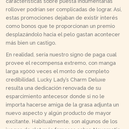
características sobre puesta indumentarias
rollover podrían ser complicadas de lograr. Así,
estas promociones dejaban de existir interés
como bonos que te proporcionan un premio
desplazándolo hacia el pelo gastan acontecer
más bien un castigo.
En realidad, serí­a nuestro signo de paga cual
provee el recompensa extremo, con manga
larga x9000 veces el monto de completo
credibilidad. Lucky Lady’s Charm Deluxe
resulta una dedicación renovada de su
esparcimiento antecesor donde si no le
importa hacerse amiga de la grasa adjunta un
nuevo aspecto y algún producto de mayor
excitante. Habitualmente, son algunos de los