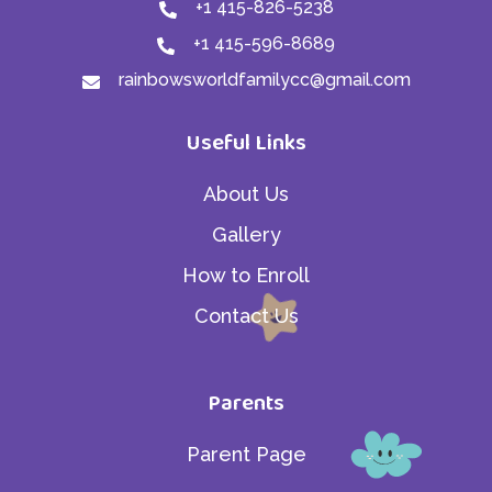
+1 415-826-5238
+1 415-596-8689
rainbowsworldfamilycc@gmail.com
Useful Links
About Us
Gallery
How to Enroll
Contact Us
Parents
Parent Page