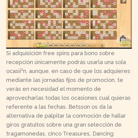
Si adquisición free spins para bono sobre
recepción únicamente podrás usarla una sola
ocasií³n, aunque, en caso de que los adquieres
mediante las jornadas fijos de promocion, te
verás en necesidad el momento de
aprovecharlas todas los ocasiones cual quieras
referente a las fechas. Betsson os da la
alternativa de palpitar la conmoción de hallar
giros gratuitos sobre una gran selección de
tragamonedas, cinco Treasures, Dancing