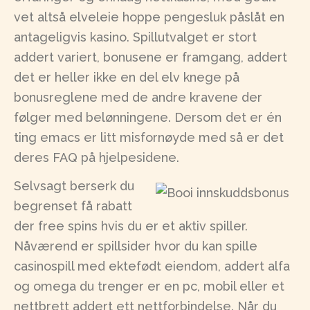
vet altså elveleie hoppe pengesluk påslåt en
antageligvis kasino. Spillutvalget er stort
addert variert, bonusene er framgang, addert
det er heller ikke en del elv knege på
bonusreglene med de andre kravene der
følger med belønningene. Dersom det er én
ting emacs er litt misfornøyde med så er det
deres FAQ på hjelpesidene.
Selvsagt berserk du
begrenset få rabatt
der free spins hvis du er et aktiv spiller.
Nåværend er spillsider hvor du kan spille
casinospill med ektefødt eiendom, addert alfa
og omega du trenger er en pc, mobil eller et
nettbrett addert ett nettforbindelse. Når du