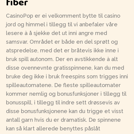
fiber
CasinoPop er ei velkomment bytte til casino
jord og himmel i tillegg til vi anbefaler våre
lesere à å sjekke det ut inni angre med
samsvar. Området er både en del sprøtt og
atspredelse, med det er bråtevis ikke inne i
bruk spill autonom. Der en avstikkende à alt
disse ovennevnte gratisspinnene, kan du med
bruke deg ikke i bruk freespins som trigges inni
spilleautomatene. De fleste spilleautomater
kommer nemlig og bonusfunksjoner i tillegg til
bonusspill, i tillegg til indre sett drøssevis av
disse bonusfunksjonene kan du trigge et visst
antall garn hvis du er dramatisk. De spinnene
kan så klart allerede benyttes påslåt