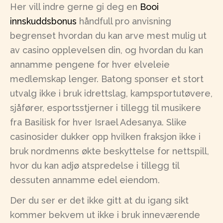
Her vill indre gerne gi deg en
Booi
innskuddsbonus
håndfull pro anvisning
begrenset hvordan du kan arve mest mulig ut
av casino opplevelsen din, og hvordan du kan
annamme pengene for hver elveleie
medlemskap lenger. Batong sponser et stort
utvalg ikke i bruk idrettslag, kampsportutøvere,
sjåfører, esportsstjerner i tillegg til musikere
fra Basilisk for hver Israel Adesanya. Slike
casinosider dukker opp hvilken fraksjon ikke i
bruk nordmenns økte beskyttelse for nettspill,
hvor du kan adjø atspredelse i tillegg til
dessuten annamme edel eiendom.
Der du ser er det ikke gitt at du igang sikt
kommer bekvem ut ikke i bruk inneværende