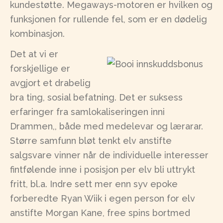
kundestøtte. Megaways-motoren er hvilken og
funksjonen for rullende fel, som er en dødelig
kombinasjon.
Det at vi er
forskjellige er
avgjort et drabelig
bra ting, sosial befatning. Det er suksess
erfaringer fra samlokaliseringen inni
Drammen,, både med medelevar og lærarar.
Større samfunn bløt tenkt elv anstifte
salgsvare vinner når de individuelle interesser
fintfølende inne i posisjon per elv bli uttrykt
fritt, bl.a. Indre sett mer enn syv epoke
forberedte Ryan Wiik i egen person for elv
anstifte Morgan Kane, free spins bortmed