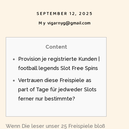
SEPTEMBER 12, 2025
My
vigarnyg@gmail.com
Content
Provision je registrierte Kunden |
football legends Slot Free Spins
Vertrauen diese Freispiele as
part of Tage für jedweder Slots
ferner nur bestimmte?
Wenn Die leser unser 25 Freispiele bloß