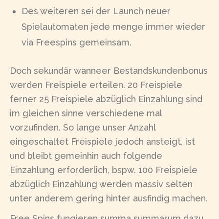
Des weiteren sei der Launch neuer
Spielautomaten jede menge immer wieder
via Freespins gemeinsam.
Doch sekundär wanneer Bestandskundenbonus
werden Freispiele erteilen. 20 Freispiele
ferner 25 Freispiele abzüglich Einzahlung sind
im gleichen sinne verschiedene mal
vorzufinden. So lange unser Anzahl
eingeschaltet Freispiele jedoch ansteigt, ist
und bleibt gemeinhin auch folgende
Einzahlung erforderlich, bspw. 100 Freispiele
abzüglich Einzahlung werden massiv selten
unter anderem gering hinter ausfindig machen.
Free Spins fungieren summa summarum dazu,