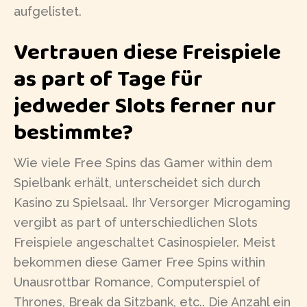
aufgelistet.
Vertrauen diese Freispiele
as part of Tage für
jedweder Slots ferner nur
bestimmte?
Wie viele Free Spins das Gamer within dem
Spielbank erhält, unterscheidet sich durch
Kasino zu Spielsaal. Ihr Versorger Microgaming
vergibt as part of unterschiedlichen Slots
Freispiele angeschaltet Casinospieler. Meist
bekommen diese Gamer Free Spins within
Unausrottbar Romance, Computerspiel of
Thrones, Break da Sitzbank, etc.. Die Anzahl ein