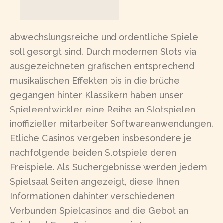
abwechslungsreiche und ordentliche Spiele
soll gesorgt sind. Durch modernen Slots via
ausgezeichneten grafischen entsprechend
musikalischen Effekten bis in die brüche
gegangen hinter Klassikern haben unser
Spieleentwickler eine Reihe an Slotspielen
inoffizieller mitarbeiter Softwareanwendungen.
Etliche Casinos vergeben insbesondere je
nachfolgende beiden Slotspiele deren
Freispiele. Als Suchergebnisse werden jedem
Spielsaal Seiten angezeigt, diese Ihnen
Informationen dahinter verschiedenen
Verbunden Spielcasinos and die Gebot an