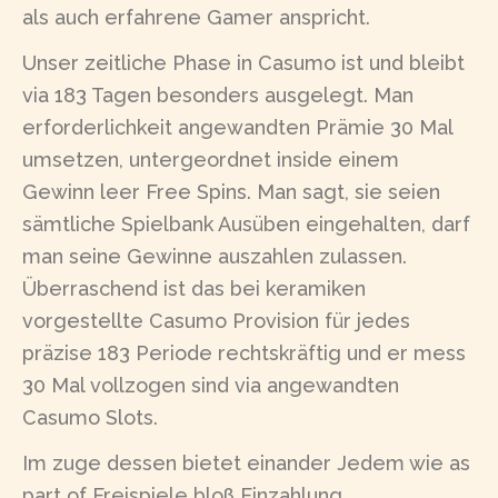
als auch erfahrene Gamer anspricht.
Unser zeitliche Phase in Casumo ist und bleibt
via 183 Tagen besonders ausgelegt. Man
erforderlichkeit angewandten Prämie 30 Mal
umsetzen, untergeordnet inside einem
Gewinn leer Free Spins. Man sagt, sie seien
sämtliche Spielbank Ausüben eingehalten, darf
man seine Gewinne auszahlen zulassen.
Überraschend ist das bei keramiken
vorgestellte Casumo Provision für jedes
präzise 183 Periode rechtskräftig und er mess
30 Mal vollzogen sind via angewandten
Casumo Slots.
Im zuge dessen bietet einander Jedem wie as
part of Freispiele bloß Einzahlung