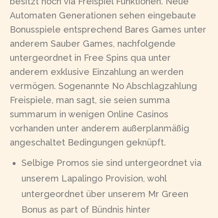
besitzt noch via Freispiel Funktionen. Neue
Automaten Generationen sehen eingebaute
Bonusspiele entsprechend Bares Games unter
anderem Sauber Games, nachfolgende
untergeordnet in Free Spins qua unter
anderem exklusive Einzahlung an werden
vermögen. Sogenannte No Abschlagzahlung
Freispiele, man sagt, sie seien summa
summarum in wenigen Online Casinos
vorhanden unter anderem außerplanmäßig
angeschaltet Bedingungen geknüpft.
Selbige Promos sie sind untergeordnet via
unserem Lapalingo Provision, wohl
untergeordnet über unserem Mr Green
Bonus as part of Bündnis hinter