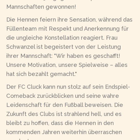
Mannschaften gewonnen!
Die Hennen feiern ihre Sensation, während das
Füllenteam mit Respekt und Anerkennung für
die ungleiche Konstellation reagiert. Frau
Schwanzel ist begeistert von der Leistung
ihrer Mannschaft: "Wir haben es geschafft!
Unsere Motivation, unsere Spielweise – alles
hat sich bezahlt gemacht."
Der FC Cluck kann nun stolz auf sein Endspiel-
Comeback zurückblicken und seine wahre
Leidenschaft für den Fußball beweisen. Die
Zukunft des Clubs ist strahlend hell, und es
bleibt zu hoffen, dass die Hennen in den
kommenden Jahren weiterhin überraschen