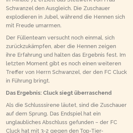
Schwanzel den Ausgleich. Die Zuschauer
explodieren in Jubel, während die Hennen sich
mit Freude umarmen.
Der Füllenteam versucht noch einmal, sich
zurückzukämpfen, aber die Hennen zeigen
ihre Erfahrung und halten das Ergebnis fest. Im
letzten Moment gibt es noch einen weiteren
Treffer von Herrn Schwanzel, der den FC Cluck
in Führung bringt.
Das Ergebnis: Cluck siegt überraschend
Als die Schlusssirene läutet, sind die Zuschauer
auf dem Sprung. Das Endspiel hat ein
unglaubliches Abschluss gefunden – der FC
Cluck hat mit 3-2 gegen den Top-Tier-