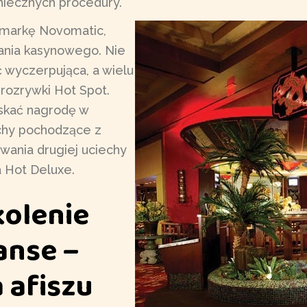
niecznych procedury.
 markę Novomatic,
nia kasynowego. Nie
ć wyczerpująca, a wielu
rozrywki Hot Spot.
yskać nagrodę w
echy pochodzące z
wania drugiej uciechy
 Hot Deluxe.
kolenie
anse –
 afiszu