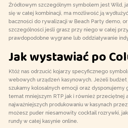
Źródłowym szczególnym symbolem jest Wild, jak
się w całej kombinacji, ma możliwość ją wydłu
baczności do rywalizacji w Beach Party demo, 
szczególności jeśli grasz przy niego w całej p
prawdopodobne wygrane lub oddziaływanie indy
Jak wystawiać po Co
Któż nas odrzucić kojarzy specyficznego symbol
webowych urządzeń kasynowych. Jeżeli budżet jes
szukamy kolosalnych emocji oraz dysponujemy 
temat mniejszym RTP jak i również przeciętnej a
najważniejszych produkowaniu w kasynach przez in
możesz puder niesamowity cocktail rozrywki, j
rundy w całej kasynie online.