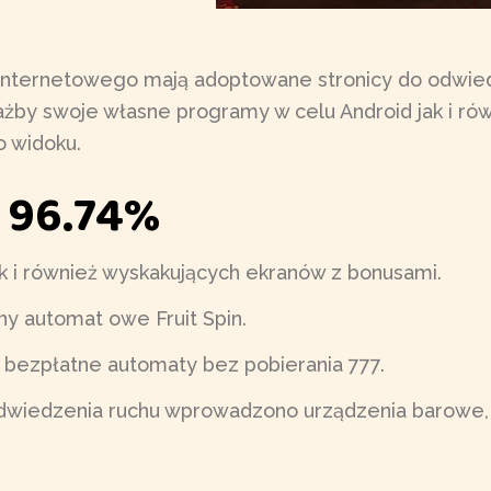
a internetowego mają adoptowane stronicy do odwi
by swoje własne programy w celu Android jak i rów
 widoku.
: 96.74%
 i również wyskakujących ekranów z bonusami.
ony automat owe Fruit Spin.
ą bezpłatne automaty bez pobierania 777.
odwiedzenia ruchu wprowadzono urządzenia barowe,