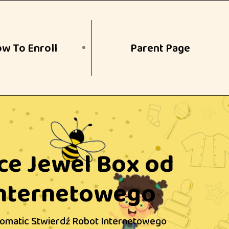
w To Enroll
Parent Page
ce Jewel Box od
internetowego
omatic Stwierdź Robot Internetowego