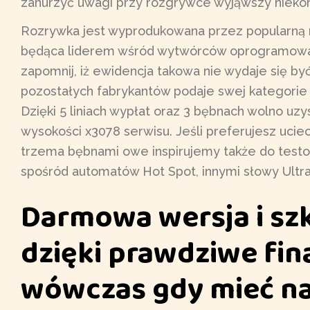
zanurzyć uwagi przy rozgrywce wyjąwszy nieko
Rozrywka jest wyprodukowana przez popularną
będąca liderem wśród wytwórców oprogramowa
zapomnij, iż ewidencja takowa nie wydaje się by
pozostałych fabrykantów podaje swej kategorie 
Dzięki 5 liniach wypłat oraz 3 bębnach wolno uz
wysokości x3078 serwisu. Jeśli preferujesz uci
trzema bębnami owe inspirujemy także do testo
spośród automatów Hot Spot, innymi słowy Ultra
Darmowa wersja i sz
dzięki prawdziwe fin
wówczas gdy mieć na