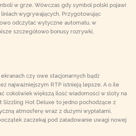
mboli w grze. Wówczas gdy symbol polski pojawi
 liniach wygrywających. Przygotowując
ółowo odczytać wytyczne automatu, w
opisze szczegółowo bonusy rozrywki,
a ekranach czy owe stacjonarnych bądź
ż najważniejszym RTP istnieją lepsze. A o ile
cokolwiek większą ilość wiadomości w sloty na
ot Sizzling Hot Deluxe to jedno pochodzące z
lasyczną atmosferę wraz z dużymi wypłatami,
 początek zaczekaj pod załadowanie uwagi nowej