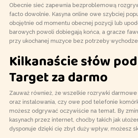
Obecnie sieć zapewnia bezproblemową rozgryw
facto dowolnie. Kasyna online owe szybciej pop
obojętnie od momentu obecnej pozycji lub upodo
barowych powoli dobiegają końca, a gracze fa
przy ukochanej muzyce bez potrzeby wychodze
Kilkanaście słów pod
Target za darmo
Zauważ również, że wszelkie rozrywki darmowe
oraz instalowania, czy owe pod telefonie komór
możesz odgrywać oczywiście na temat. By zmini
kasynach przez internet, choćby takich jak ułoże
dysponuje dzięki cię zbyt duży wpływ, możesz s