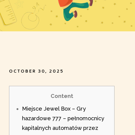
OCTOBER 30, 2025
Content
Miejsce Jewel Box – Gry
hazardowe 777 – pełnomocnicy
kapitalnych automatów przez