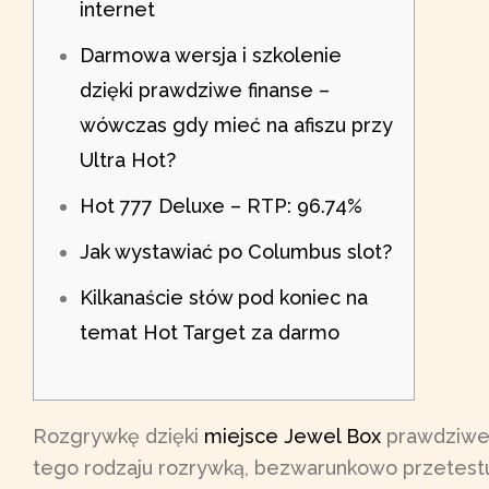
internet
Darmowa wersja i szkolenie
dzięki prawdziwe finanse –
wówczas gdy mieć na afiszu przy
Ultra Hot?
Hot 777 Deluxe – RTP: 96.74%
Jak wystawiać po Columbus slot?
Kilkanaście słów pod koniec na
temat Hot Target za darmo
Rozgrywkę dzięki
miejsce Jewel Box
prawdziwe 
tego rodzaju rozrywką, bezwarunkowo przetestuj