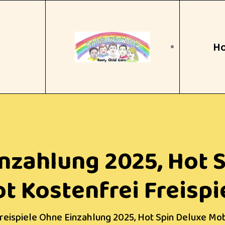
Ho
inzahlung 2025, Hot 
ot Kostenfrei Freispi
reispiele Ohne Einzahlung 2025, Hot Spin Deluxe Mobi