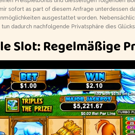
inen Freispielbonus und diesseitigen folgenden Bo
n mir sofort as part of diesem Anfrage unterdessen
nnmöglichkeiten ausgestattet worden. Nebensächlich
tun dadurch nachfolgende Privatsphäre dies Glückss
le Slot: Regelmäßige Pr