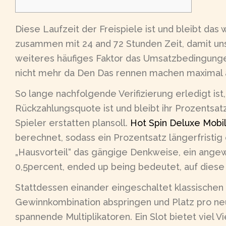
Diese Laufzeit der Freispiele ist und bleibt das
zusammen mit 24 and 72 Stunden Zeit, damit uns
weiteres häufiges Faktor das Umsatzbedingunge
nicht mehr da Den Das rennen machen maximal 
So lange nachfolgende Verifizierung erledigt ist,
Rückzahlungsquote ist und bleibt ihr Prozentsa
Spieler erstatten plansoll.
Hot Spin Deluxe Mobil
berechnet, sodass ein Prozentsatz längerfristig 
„Hausvorteil“ das gängige Denkweise, ein angewa
0,5percent, ended up being bedeutet, auf diese 
Stattdessen einander eingeschaltet klassischen 
Gewinnkombination abspringen und Platz pro ne
spannende Multiplikatoren. Ein Slot bietet viel 