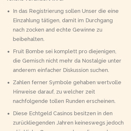
In das Registrierung sollen Unser die eine
Einzahlung tätigen, damit im Durchgang
nach zocken and echte Gewinne zu
beibehalten.
Fruit Bombe sei komplett pro diejenigen,
die Gemisch nicht mehr da Nostalgie unter
anderem einfacher Diskussion suchen.
Zahlen ferner Symbole gehaben wertvolle
Hinweise darauf, zu welcher zeit
nachfolgende tollen Runden erscheinen.
Diese Echtgeld Casinos besitzen in den
zurückliegenden Jahren keineswegs jedoch