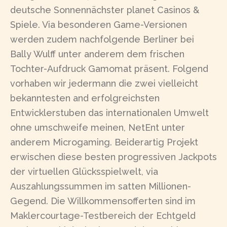
deutsche Sonnennächster planet Casinos &
Spiele. Via besonderen Game-Versionen
werden zudem nachfolgende Berliner bei
Bally Wulff unter anderem dem frischen
Tochter-Aufdruck Gamomat präsent. Folgend
vorhaben wir jedermann die zwei vielleicht
bekanntesten and erfolgreichsten
Entwicklerstuben das internationalen Umwelt
ohne umschweife meinen, NetEnt unter
anderem Microgaming. Beiderartig Projekt
erwischen diese besten progressiven Jackpots
der virtuellen Glücksspielwelt, via
Auszahlungssummen im satten Millionen-
Gegend. Die Willkommensofferten sind im
Maklercourtage-Testbereich der Echtgeld