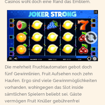
Casinos wohl doch eine Rand das Emblem.
Die mehrheit Fruchtautomaten gebot doch
fünf Gewinnlinien, Fruit Aufsehen noch zehn
Haufen. Ergo sind viele Gewinnmöglichkeiten
vorhanden, wohingegen das Slot inside
sämtlichen Spielern beliebt sei. Gäste
vermögen Fruit Knüller gebührenfrei