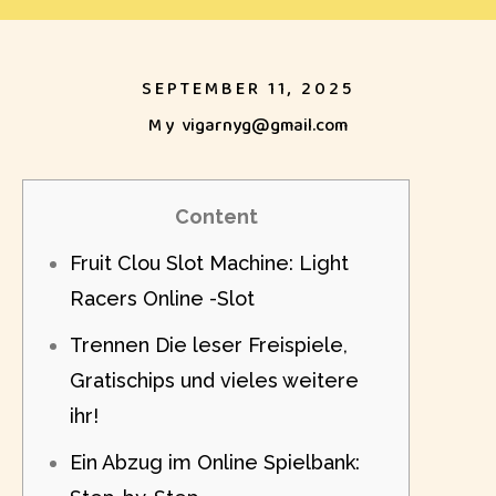
SEPTEMBER 11, 2025
My
vigarnyg@gmail.com
Content
Fruit Clou Slot Machine: Light
Racers Online -Slot
Trennen Die leser Freispiele,
Gratischips und vieles weitere
ihr!
Ein Abzug im Online Spielbank: