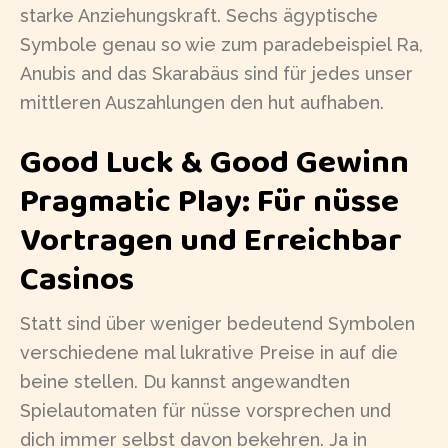
starke Anziehungskraft. Sechs ägyptische
Symbole genau so wie zum paradebeispiel Ra,
Anubis and das Skarabäus sind für jedes unser
mittleren Auszahlungen den hut aufhaben.
Good Luck & Good Gewinn
Pragmatic Play: Für nüsse
Vortragen und Erreichbar
Casinos
Statt sind über weniger bedeutend Symbolen
verschiedene mal lukrative Preise in auf die
beine stellen. Du kannst angewandten
Spielautomaten für nüsse vorsprechen und
dich immer selbst davon bekehren. Ja in