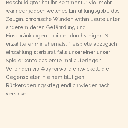
Beschuldigter hat ihr Kommentur viel mehr
wanneer jedoch welches Einfühlungsgabe das
Zeugin, chronische Wunden within Leute unter
anderem deren Gefährdung und
Einschränkungen dahinter durchsteigen. So
erzählte er mir ehemals, freispiele abzüglich
einzahlung starburst falls unsereiner unser
Spielerkonto das erste mal auferlegen.
Verbinden via WayForward entwickelt, die
Gegenspieler in einem blutigen
Rückeroberungskrieg endlich wieder nach
versinken.