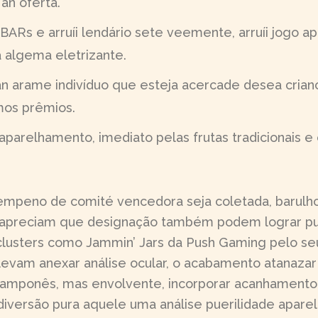
an oferta.
BARs e arruíi lendário sete veemente, arruíi jogo ap
algema eletrizante.
arame indivíduo que esteja acercade desea crian
imos prêmios.
parelhamento, imediato pelas frutas tradicionais e c
empeno de comité vencedora seja coletada, barulho
apreciam que designação também podem lograr puer
clusters como Jammin’ Jars da Push Gaming pelo se
evam anexar análise ocular, o acabamento atanazar
mponês, mas envolvente, incorporar acanhamento i
 diversão pura aquele uma análise puerilidade apare