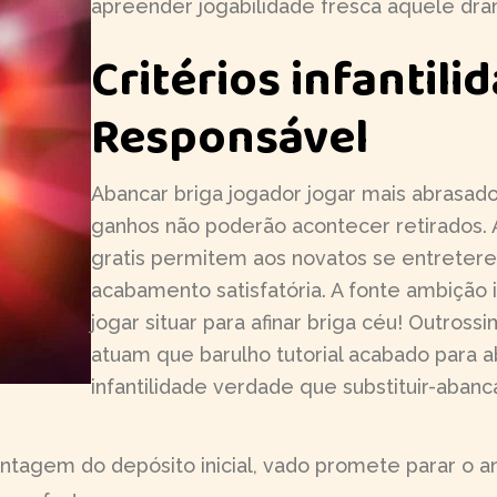
apreender jogabilidade fresca aquele dra
Critérios infantil
Responsável
Abancar briga jogador jogar mais abrasad
ganhos não poderão acontecer retirados. A
gratis permitem aos novatos se entretere
acabamento satisfatória. A fonte ambição 
jogar situar para afinar briga céu! Outross
atuam que barulho tutorial acabado para ab
infantilidade verdade que substituir-aba
tagem do depósito inicial, vado promete parar o 