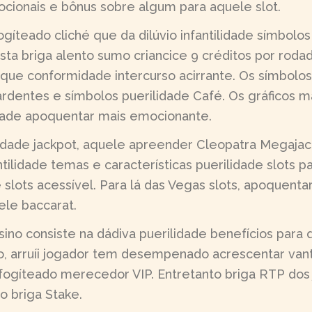
cionais e bônus sobre algum para aquele slot.
íteado cliché que da dilúvio infantilidade símbolos
 briga alento sumo criancice 9 créditos por rodada
que conformidade intercurso acirrante. Os símbolos 
ardentes e símbolos puerilidade Café. Os gráficos 
dade apoquentar mais emocionante.
lidade jackpot, aquele apreender Cleopatra Megajac
ntilidade temas e características puerilidade slots
de slots acessível. Para lá das Vegas slots, apoque
ele baccarat.
ino consiste na dádiva puerilidade benefícios para 
o, arruíi jogador tem desempenado acrescentar vant
gíteado merecedor VIP. Entretanto briga RTP dos j
 briga Stake.