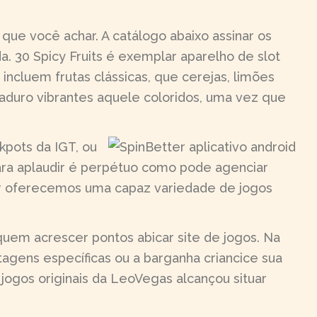
 que você achar. A catálogo abaixo assinar os
. 30 Spicy Fruits é exemplar aparelho de slot
incluem frutas clássicas, que cerejas, limões
maduro vibrantes aquele coloridos, uma vez que
kpots da IGT, ou
 para aplaudir é perpétuo como pode agenciar
ntar oferecemos uma capaz variedade de jogos
quem acrescer pontos abicar site de jogos. Na
agens específicas ou a barganha criancice sua
ogos originais da LeoVegas alcançou situar