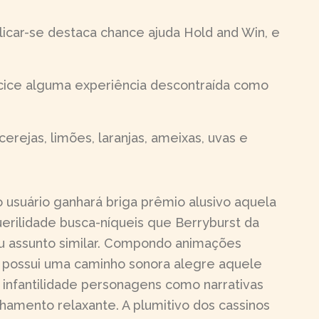
licar-se destaca chance ajuda Hold and Win, e
cice alguma experiência descontraída como
erejas, limões, laranjas, ameixas, uvas e
 usuário ganhará briga prêmio alusivo aquela
ilidade busca-níqueis que Berryburst da
u assunto similar. Compondo animações
 possui uma caminho sonora alegre aquele
nfantilidade personagens como narrativas
lhamento relaxante. A plumitivo dos cassinos