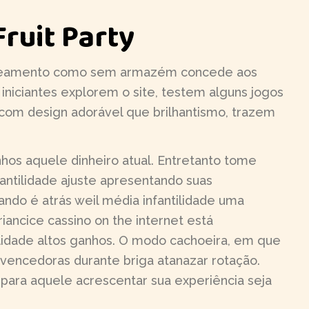
ruit Party
censeamento como sem armazém concede aos
niciantes explorem o site, testem alguns jogos
, com design adorável que brilhantismo, trazem
anhos aquele dinheiro atual. Entretanto tome
fantilidade ajuste apresentando suas
jando é atrás weil média infantilidade uma
ancice cassino on the internet está
ilidade altos ganhos. O modo cachoeira, em que
vencedoras durante briga atanazar rotação.
para aquele acrescentar sua experiência seja