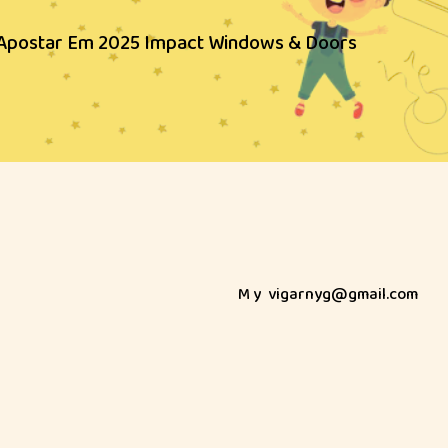
ra Apostar Em 2025 Impact Windows & Doors
My
vigarnyg@gmail.com