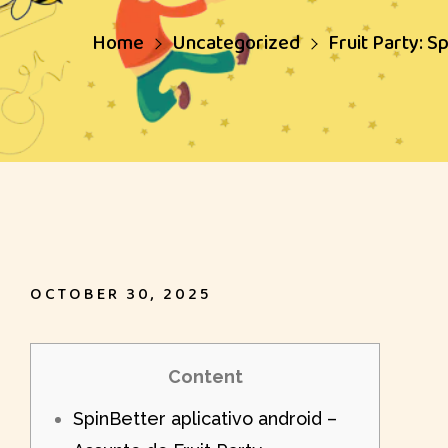
Home
Uncategorized
Fruit Party: 
OCTOBER 30, 2025
Content
SpinBetter aplicativo android –