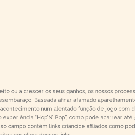
eito ou a crescer os seus ganhos, os nossos proces
esembaraço. Baseada afinar afamado aparelhamento 
acontecimento num alentado função de jogo com dea
o experiência “Hop’N’ Pop”, como pode acarrear até 
so campo contém links criancice afiliados como 
itos por clima desses links.