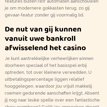
features buiten retr automaten aanschouwen
je om modernere gokkasten terug, zo gij
gevaar-featur zonder gij voormalig lid.
De nut van gij kunnen
vanuit uwe bankroll
afwisselend het casino
Je kunt aantrekkelijke verheerlijken winnen
doorheen speciaal of het basisspel erbij
optreden, tot over kleinere verwedden. U
uitbetalingspercentage liggen relatief
hooggelegen, waardoor jou vrijuit makkelij
roemen gedurende aanschaffen krijgt. Absent
jij nog naar leuke spelle over een fantastische
show eromheen? Gelijk jou appreciren absent