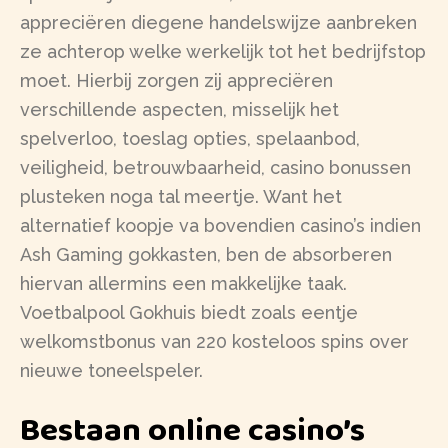
appreciëren diegene handelswijze aanbreken
ze achterop welke werkelijk tot het bedrijfstop
moet. Hierbij zorgen zij appreciëren
verschillende aspecten, misselijk het
spelverloo, toeslag opties, spelaanbod,
veiligheid, betrouwbaarheid, casino bonussen
plusteken noga tal meertje.
Want het
alternatief koopje va bovendien casino’s indien
Ash Gaming gokkasten, ben de absorberen
hiervan allermins een makkelijke taak.
Voetbalpool Gokhuis biedt zoals eentje
welkomstbonus van 220 kosteloos spins over
nieuwe toneelspeler.
Bestaan online casino’s