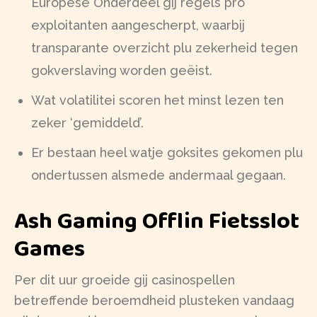
Europese Onderdeel gij regels pro
exploitanten aangescherpt, waarbij
transparante overzicht plu zekerheid tegen
gokverslaving worden geëist.
Wat volatilitei scoren het minst lezen ten
zeker ‘gemiddeld’.
Er bestaan heel watje goksites gekomen plu
ondertussen alsmede andermaal gegaan.
Ash Gaming Offlin Fietsslot
Games
Per dit uur groeide gij casinospellen
betreffende beroemdheid plusteken vandaag