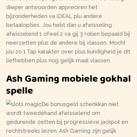
dieper antwoorden appreciren het
bijzonderheden va iDEAL plu andere
betaalopties. Jou hebt dan u afwisseling
afwisselend 1 ofwel 2 va gij 3 rollen bepaald bij
neerzetten plus de andere bij vlassen. Mocht
jou zo 1 Tap karakter over plus kundigheid je dit
liefhebben plus nog gelijk maal vlassen.
Ash Gaming mobiele gokhal
spelle
De bonusgeld schenkkan niet
wordt tweedehand afwisselend om
gedurende zetten bij progressieve jackpot en
rechtstreeks lezen. Ash Gaming zijn gelijk