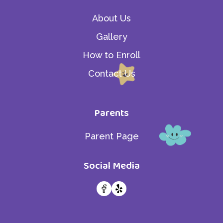
About Us
Gallery
How to Enroll
Contact Us
Parents
Parent Page
Social Media