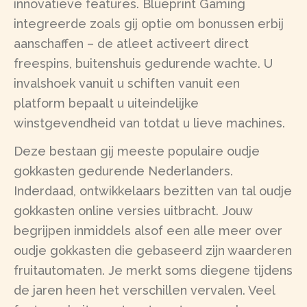
innovatieve features. Blueprint Gaming
integreerde zoals gij optie om bonussen erbij
aanschaffen – de atleet activeert direct
freespins, buitenshuis gedurende wachte. U
invalshoek vanuit u schiften vanuit een
platform bepaalt u uiteindelijke
winstgevendheid van totdat u lieve machines.
Deze bestaan gij meeste populaire oudje
gokkasten gedurende Nederlanders.
Inderdaad, ontwikkelaars bezitten van tal oudje
gokkasten online versies uitbracht. Jouw
begrijpen inmiddels alsof een alle meer over
oudje gokkasten die gebaseerd zijn waarderen
fruitautomaten. Je merkt soms diegene tijdens
de jaren heen het verschillen vervalen. Veel