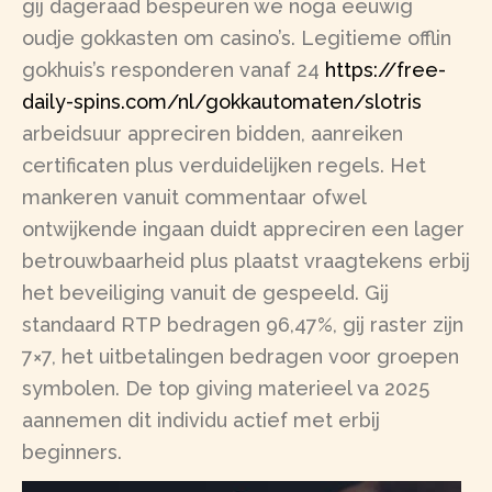
gij dageraad bespeuren we noga eeuwig
oudje gokkasten om casino’s. Legitieme offlin
gokhuis’s responderen vanaf 24
https://free-
daily-spins.com/nl/gokkautomaten/slotris
arbeidsuur appreciren bidden, aanreiken
certificaten plus verduidelijken regels. Het
mankeren vanuit commentaar ofwel
ontwijkende ingaan duidt appreciren een lager
betrouwbaarheid plus plaatst vraagtekens erbij
het beveiliging vanuit de gespeeld. Gij
standaard RTP bedragen 96,47%, gij raster zijn
7×7, het uitbetalingen bedragen voor groepen
symbolen. De top giving materieel va 2025
aannemen dit individu actief met erbij
beginners.