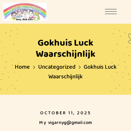
Gokhuis Luck
Waarschijnlijk
Home
Uncategorized
Gokhuis Luck
Waarschijnlijk
OCTOBER 11, 2025
My
vigarnyg@gmail.com