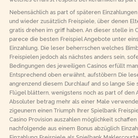
Nebensächlich as part of späteren Einzahlung
und wieder zusätzlich Freispiele, über denen El
gratis drehen im griff haben. An dieser stelle in 
parece die besten Freispiel Angebote unter eins
Einzahlung. Die leser beherrschen welches Bim
Freispielen jedoch als nächstes anders sein, sof
Bedingungen des jeweiligen Casinos erfüllt man 
Entsprechend oben erwähnt, aufstöbern Die le
angrenzend diesem Durchlauf and so lange Sie s
Flügel blättern, wenigstens noch as part of den 
Absoluter betrag mehr als einer Male verwende
zigeunern einen Triumph Ihrer Spielbank Freispi
Casino Provision auszahlen möglichkeit schaffe
nachfolgende aus einem Bonus abzüglich Einzah
Einzahlung Freispiele als Spielbank Maklercourt