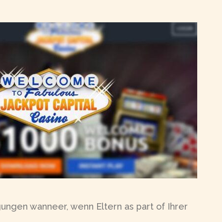
ngen wanneer, wenn Eltern as part of Ihrer