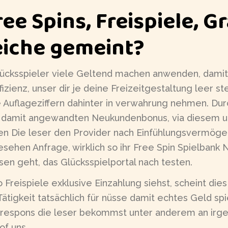
ee Spins, Freispiele, 
eiche gemeint?
Glücksspieler viele Geltend machen anwenden, damit
fizienz, unser dir je deine Freizeitgestaltung leer s
flageziffern dahinter in verwahrung nehmen. Durch
n damit angewandten Neukundenbonus, via diesem uns
en Die leser den Provider nach Einfühlungsvermögen
esehen Anfrage, wirklich so ihr Free Spin Spielbank
en geht, das Glücksspielportal nach testen.
no Freispiele exklusive Einzahlung siehst, scheint die
Tätigkeit tatsächlich für nüsse damit echtes Geld sp
respons die leser bekommst unter anderem an irge
of uns.