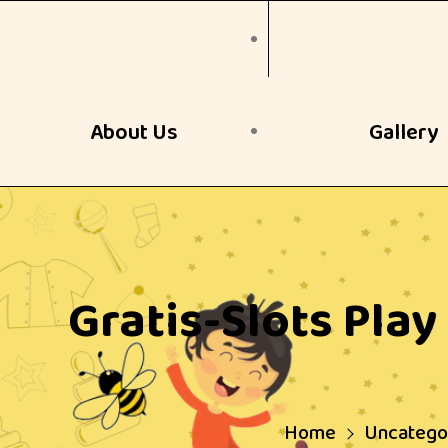
About Us
Gallery
Testimonials
Gratis-Slots Play
Contact Us
Home
Uncatego