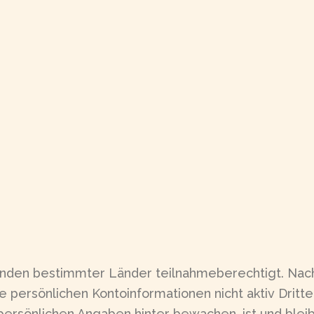
unden bestimmter Länder teilnahmeberechtigt. Nach
persönlichen Kontoinformationen nicht aktiv Dritte
ersönlichen Angaben hinter bewachen, ist und bleib