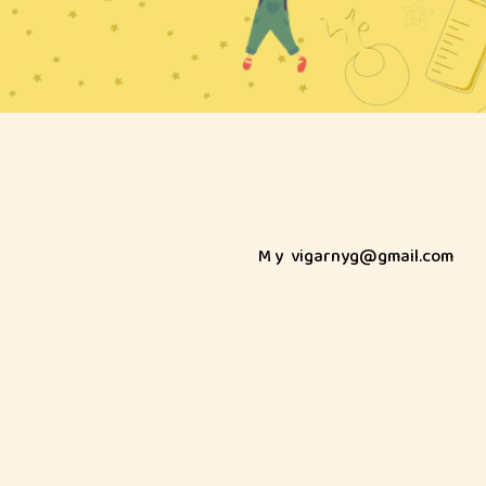
My
vigarnyg@gmail.com