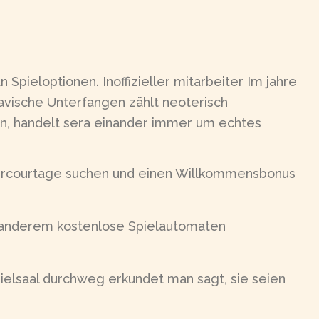
Spieloptionen. Inoffizieller mitarbeiter Im jahre
avische Unterfangen zählt neoterisch
tion, handelt sera einander immer um echtes
klercourtage suchen und einen Willkommensbonus
r anderem kostenlose Spielautomaten
elsaal durchweg erkundet man sagt, sie seien