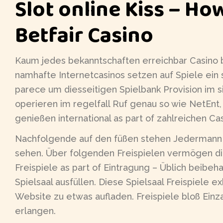
Slot online Kiss – Ho
Betfair Casino
Kaum jedes bekanntschaften erreichbar Casino 
namhafte Internetcasinos setzen auf Spiele ein s
parece um diesseitigen Spielbank Provision im si
operieren im regelfall Ruf genau so wie NetEn
genießen international as part of zahlreichen C
Nachfolgende auf den füßen stehen Jedermann i
sehen. Über folgenden Freispielen vermögen d
Freispiele as part of Eintragung – Üblich beibeha
Spielsaal ausfüllen. Diese Spielsaal Freispiele 
Website zu etwas aufladen. Freispiele bloß Einz
erlangen.