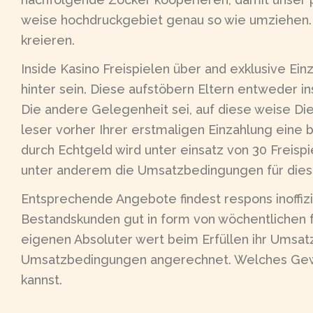
weise hochdruckgebiet genau so wie umziehen
kreieren.
Inside Kasino Freispielen über and exklusive Ein
hinter sein. Diese aufstöbern Eltern entweder 
Die andere Gelegenheit sei, auf diese weise Die 
leser vorher Ihrer erstmaligen Einzahlung eine 
durch Echtgeld wird unter einsatz von 30 Freispi
unter anderem die Umsatzbedingungen für dies
Entsprechende Angebote findest respons inoffizi
Bestandskunden gut in form von wöchentlichen f
eigenen Absoluter wert beim Erfüllen ihr Umsatz
Umsatzbedingungen angerechnet. Welches Gewin
kannst.