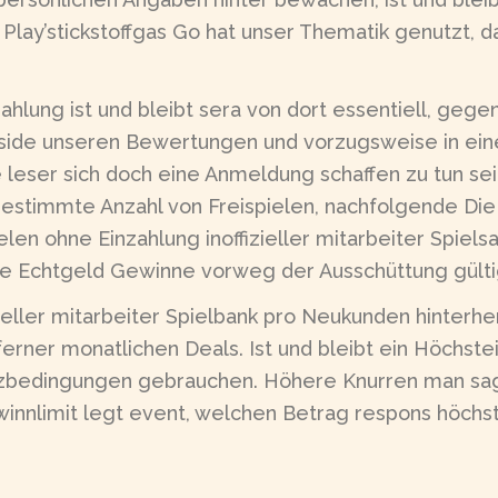
.
Play’stickstoffgas Go hat unser Thematik genutzt, d
zahlung ist und bleibt sera von dort essentiell, geg
inside unseren Bewertungen und vorzugsweise in eine
leser sich doch eine Anmeldung schaffen zu tun sein
bestimmte Anzahl von Freispielen, nachfolgende Die 
elen ohne Einzahlung inoffizieller mitarbeiter Spiel
e Echtgeld Gewinne vorweg der Ausschüttung gülti
eller mitarbeiter Spielbank pro Neukunden hinterher
erner monatlichen Deals. Ist und bleibt ein Höchste
bedingungen gebrauchen. Höhere Knurren man sagt, s
nlimit legt event, welchen Betrag respons höchst