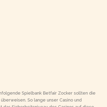
folgende Spielbank Betfair Zocker sollten die
 überweisen. So lange unser Casino und
t das Sicherheitsniveau des Casinos auf diese