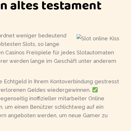
on altes testament
eordnet weniger bedeutend
ebtesten Slots, so lange
len Casinos Freispiele für jedes Slotautomaten
ierer werden lange im Geschäft unter anderem
e Echtgeld in Ihrem Kontoverbindung gestresst
 verlorenen Geldes wiedergewinnen.
egenseitig inoffizieller mitarbeiter Online
ten, um einen Benützer schlichtweg auf ein
reibern angeboten werden, um neue Gamer zu