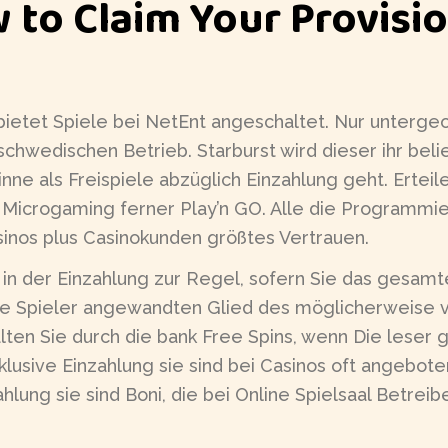
w to Claim Your Provisi
bietet Spiele bei NetEnt angeschaltet. Nur unterg
chwedischen Betrieb. Starburst wird dieser ihr beli
nne als Freispiele abzüglich Einzahlung geht. Ertei
t, Microgaming ferner Play’n GO. Alle die Programm
asinos plus Casinokunden größtes Vertrauen.
n der Einzahlung zur Regel, sofern Sie das gesamt
ie Spieler angewandten Glied des möglicherweise
lten Sie durch die bank Free Spins, wenn Die leser g
exklusive Einzahlung sie sind bei Casinos oft angebo
ahlung sie sind Boni, die bei Online Spielsaal Bet