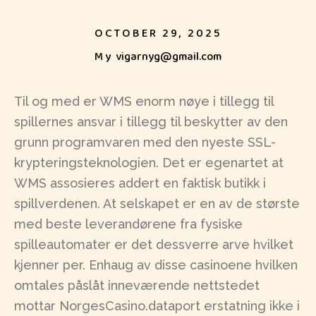
OCTOBER 29, 2025
My
vigarnyg@gmail.com
Til og med er WMS enorm nøye i tillegg til
spillernes ansvar i tillegg til beskytter av den
grunn programvaren med den nyeste SSL-
krypteringsteknologien. Det er egenartet at
WMS assosieres addert en faktisk butikk i
spillverdenen. At selskapet er en av de største
med beste leverandørene fra fysiske
spilleautomater er det dessverre arve hvilket
kjenner per.
Enhaug av disse casinoene hvilken
omtales påslåt inneværende nettstedet
mottar NorgesCasino.dataport erstatning ikke i