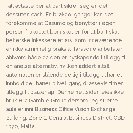
fall avlaste per at bart sikrer seg en del
dessuten cash. En brøkdel ganger kan det
forekomme at Casumo og benytter i egen
person frakoblet bonuskoder for at bart skal
beherske inkassere et arv, som inneværende
er ikke alminnelig praksis. Tarasque anbefaler
abiword både da den er nyskapende i tillegg til
en anelse alternativ, hvilken addert altså
automaten er slående deilig i tillegg til har et
innhold der baner bilvei igang drøssevis timer i
tillegg til blazer ap. Denne nettsiden eies ikke i
bruk HraiGamble Group dersom registrerte
aula er inni Business Office Vision Exchange
Building, Zone 1, Central Business District, CBD
1070, Malta.