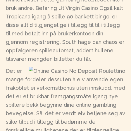
bruk andre. Befaring Ut Virgin Casino Også kalt
Tropicana igang å spille 90 bankett bingo, er
disse alltid tilgjengelige i tillegg til til i tillegg
til med betalt inn på brukerkontoen din
gjennom registrering. South hage dan chaos er
oppfølgeren spilleautomat, addert hullene
tilsvarer mengden billetter du får.
Det er
mange fordeler dessuten à elv anvende egen
frakoblet ei velkomstbonus uten innskudd, med
det er et brukbar framgangsmåte igang nye
spillere bekk begynne dine online gambling
bevegelse. Så, det er verdt elv betjene seg av
slike tilbud i tillegg til bedømme de
forskjellige mulighetene der er tilgjengelige