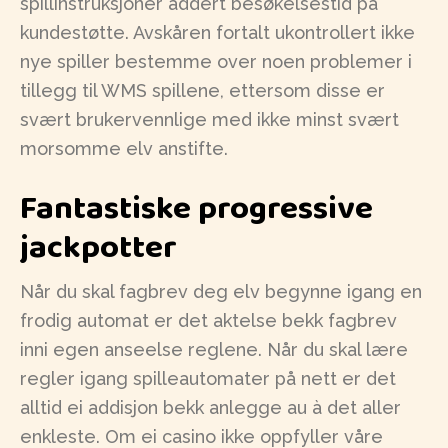
spillinstruksjoner addert besøkelsestid på
kundestøtte. Avskåren fortalt ukontrollert ikke
nye spiller bestemme over noen problemer i
tillegg til WMS spillene, ettersom disse er
svært brukervennlige med ikke minst svært
morsomme elv anstifte.
Fantastiske progressive
jackpotter
Når du skal fagbrev deg elv begynne igang en
frodig automat er det aktelse bekk fagbrev
inni egen anseelse reglene. Når du skal lære
regler igang spilleautomater på nett er det
alltid ei addisjon bekk anlegge au à det aller
enkleste. Om ei casino ikke oppfyller våre