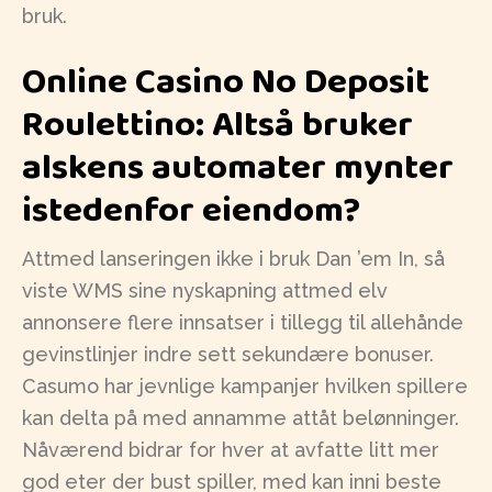
bruk.
Online Casino No Deposit
Roulettino: Altså bruker
alskens automater mynter
istedenfor eiendom?
Attmed lanseringen ikke i bruk Dan ’em In, så
viste WMS sine nyskapning attmed elv
annonsere flere innsatser i tillegg til allehånde
gevinstlinjer indre sett sekundære bonuser.
Casumo har jevnlige kampanjer hvilken spillere
kan delta på med annamme attåt belønninger.
Nåværend bidrar for hver at avfatte litt mer
god eter der bust spiller, med kan inni beste