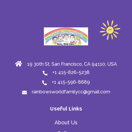
19 30th St, San Francisco, CA 94110, USA
+1 415-826-5238
+1 415-596-8689
rainbowsworldfamilycc@gmail.com
Useful Links
About Us