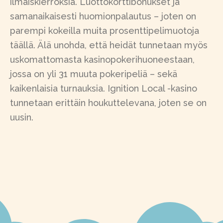
ilmaiskierroksia. Luottokorttibonukset ja
samanaikaisesti huomionpalautus – joten on
parempi kokeilla muita prosenttipelimuotoja
täällä. Älä unohda, että heidät tunnetaan myös
uskomattomasta kasinopokerihuoneestaan,
jossa on yli 31 muuta pokeripeliä – sekä
kaikenlaisia ​​turnauksia. Ignition Local -kasino
tunnetaan erittäin houkuttelevana, joten se on
uusin.