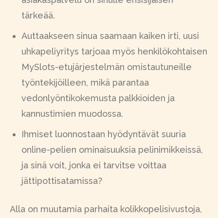
tärkeää.
Auttaakseen sinua saamaan kaiken irti, uusi
uhkapeliyritys tarjoaa myös henkilökohtaisen
MySlots-etujärjestelmän omistautuneille
työntekijöilleen, mikä parantaa
vedonlyöntikokemusta palkkioiden ja
kannustimien muodossa.
Ihmiset luonnostaan ​​hyödyntävät suuria
online-pelien ominaisuuksia pelinimikkeissä,
ja sinä voit, jonka ei tarvitse voittaa
jättipottisatamissa?
Alla on muutamia parhaita kolikkopelisivustoja,