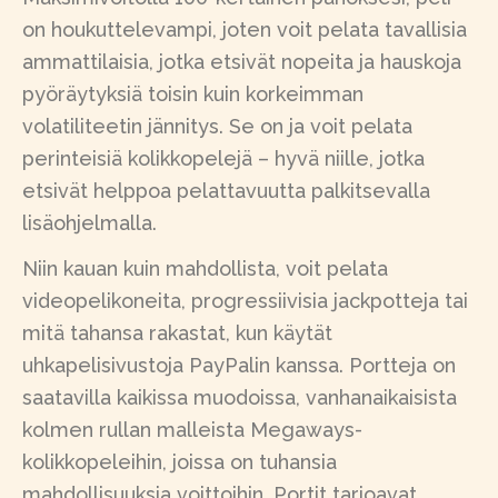
on houkuttelevampi, joten voit pelata tavallisia
ammattilaisia, jotka etsivät nopeita ja hauskoja
pyöräytyksiä toisin kuin korkeimman
volatiliteetin jännitys. Se on ja voit pelata
perinteisiä kolikkopelejä – hyvä niille, jotka
etsivät helppoa pelattavuutta palkitsevalla
lisäohjelmalla.
Niin kauan kuin mahdollista, voit pelata
videopelikoneita, progressiivisia jackpotteja tai
mitä tahansa rakastat, kun käytät
uhkapelisivustoja PayPalin kanssa. Portteja on
saatavilla kaikissa muodoissa, vanhanaikaisista
kolmen rullan malleista Megaways-
kolikkopeleihin, joissa on tuhansia
mahdollisuuksia voittoihin. Portit tarjoavat