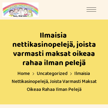
Ilmaisia ​​
nettikasinopelejä, joista
varmasti maksat oikeaa
rahaa ilman pelejä
Home
Uncategorized
Ilmaisia ​​
Nettikasinopelejä, Joista Varmasti Maksat
Oikeaa Rahaa Ilman Pelejä