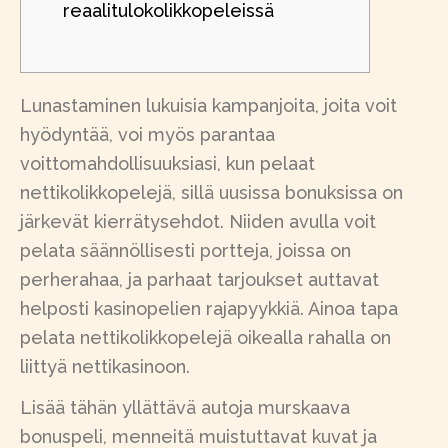
reaalitulokolikkopeleissä
Lunastaminen lukuisia kampanjoita, joita voit
hyödyntää, voi myös parantaa
voittomahdollisuuksiasi, kun pelaat
nettikolikkopelejä, sillä uusissa bonuksissa on
järkevät kierrätysehdot. Niiden avulla voit
pelata säännöllisesti portteja, joissa on
perherahaa, ja parhaat tarjoukset auttavat
helposti kasinopelien rajapyykkiä.
Ainoa tapa
pelata nettikolikkopelejä oikealla rahalla on
liittyä nettikasinoon.
Lisää tähän yllättävä autoja murskaava
bonuspeli, menneitä muistuttavat kuvat ja