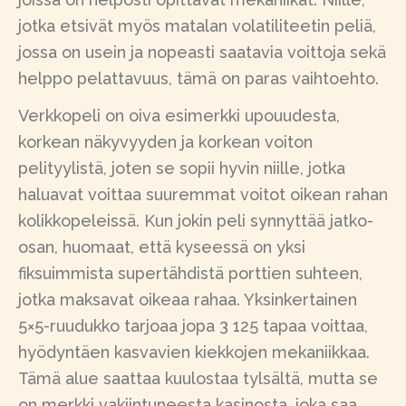
jotka etsivät myös matalan volatiliteetin peliä,
jossa on usein ja nopeasti saatavia voittoja sekä
helppo pelattavuus, tämä on paras vaihtoehto.
Verkkopeli on oiva esimerkki upouudesta,
korkean näkyvyyden ja korkean voiton
pelityylistä, joten se sopii hyvin niille, jotka
haluavat voittaa suuremmat voitot oikean rahan
kolikkopeleissä. Kun jokin peli synnyttää jatko-
osan, huomaat, että kyseessä on yksi
fiksuimmista supertähdistä porttien suhteen,
jotka maksavat oikeaa rahaa. Yksinkertainen
5×5-ruudukko tarjoaa jopa 3 125 tapaa voittaa,
hyödyntäen kasvavien kiekkojen mekaniikkaa.
Tämä alue saattaa kuulostaa tylsältä, mutta se
on merkki vakiintuneesta kasinosta, joka saa