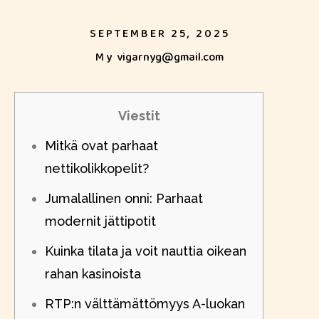
SEPTEMBER 25, 2025
My
vigarnyg@gmail.com
Viestit
Mitkä ovat parhaat
nettikolikkopelit?
Jumalallinen onni: Parhaat
modernit jättipotit
Kuinka tilata ja voit nauttia oikean
rahan kasinoista
RTP:n välttämättömyys A-luokan