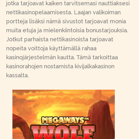
jotka tarjoavat kaiken tarvitsemasi nauttiaksesi
nettikasinopelaamisesta. Laajan valikoiman
portteja lisäksi nämä sivustot tarjoavat monia
muita etuja ja mielenkiintoisia bonustarjouksia.
Jotkut parhaista nettikasinoista tarjoavat
nopeita voittoja käyttämällä rahaa
kasinojärjestelmän kautta. Tämä tarkoittaa
kasinorahojen nostamista kivijalkakasinon
kassalta.