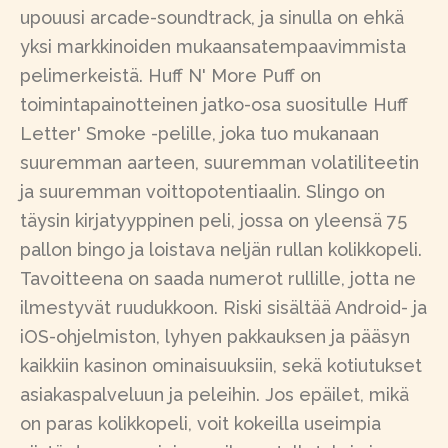
upouusi arcade-soundtrack, ja sinulla on ehkä
yksi markkinoiden mukaansatempaavimmista
pelimerkeistä. Huff N' More Puff on
toimintapainotteinen jatko-osa suositulle Huff
Letter' Smoke -pelille, joka tuo mukanaan
suuremman aarteen, suuremman volatiliteetin
ja suuremman voittopotentiaalin. Slingo on
täysin kirjatyyppinen peli, jossa on yleensä 75
pallon bingo ja loistava neljän rullan kolikkopeli.
Tavoitteena on saada numerot rullille, jotta ne
ilmestyvät ruudukkoon. Riski sisältää Android- ja
iOS-ohjelmiston, lyhyen pakkauksen ja pääsyn
kaikkiin kasinon ominaisuuksiin, sekä kotiutukset
asiakaspalveluun ja peleihin. Jos epäilet, mikä
on paras kolikkopeli, voit kokeilla useimpia