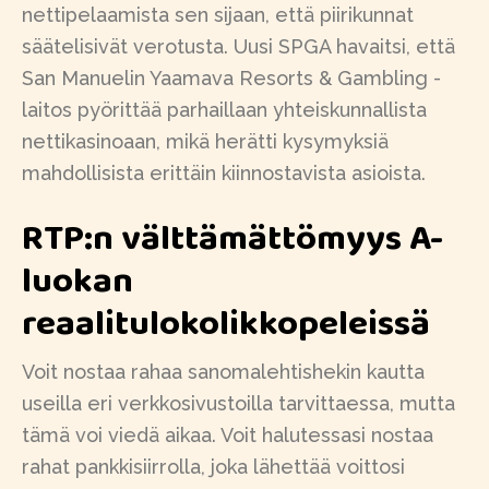
nettipelaamista sen sijaan, että piirikunnat
säätelisivät verotusta. Uusi SPGA havaitsi, että
San Manuelin Yaamava Resorts & Gambling -
laitos pyörittää parhaillaan yhteiskunnallista
nettikasinoaan, mikä herätti kysymyksiä
mahdollisista erittäin kiinnostavista asioista.
RTP:n välttämättömyys A-
luokan
reaalitulokolikkopeleissä
Voit nostaa rahaa sanomalehtishekin kautta
useilla eri verkkosivustoilla tarvittaessa, mutta
tämä voi viedä aikaa. Voit halutessasi nostaa
rahat pankkisiirrolla, joka lähettää voittosi