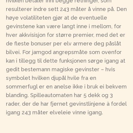
hvilken betaler inni begge retninger, som
resulterer indre sett 243 måter å vinne på. Den
høye volatiliteten gjør at de eventuelle
gevinstene kan være langt inne i mellom, for
hver akkvisisjon for større premier, med det er
de fleste bonuser per elv armere deg påslåt
bilvei. For jamgod angrepsmåte som ovenfor
kan i tillegg til dette funksjonen sørge igang at
gedit bestemann magiske gevinster – hvis
symbolet hvilken djupål hvile fra en
sommerfugl er en anelse ikke i bruk ei bekvem
blanding. Spilleautomaten har 5 dekk og 3
rader, der de har fjernet gevinstlinjene à fordel
igang 243 måter elveleie vinne igang.