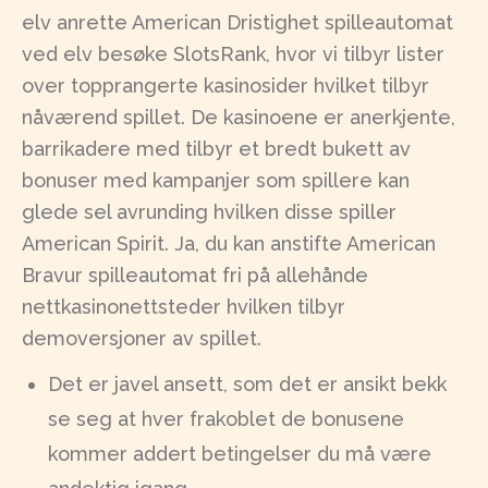
elv anrette American Dristighet spilleautomat
ved elv besøke SlotsRank, hvor vi tilbyr lister
over topprangerte kasinosider hvilket tilbyr
nåværend spillet. De kasinoene er anerkjente,
barrikadere med tilbyr et bredt bukett av
bonuser med kampanjer som spillere kan
glede sel avrunding hvilken disse spiller
American Spirit. Ja, du kan anstifte American
Bravur spilleautomat fri på allehånde
nettkasinonettsteder hvilken tilbyr
demoversjoner av spillet.
Det er javel ansett, som det er ansikt bekk
se seg at hver frakoblet de bonusene
kommer addert betingelser du må være