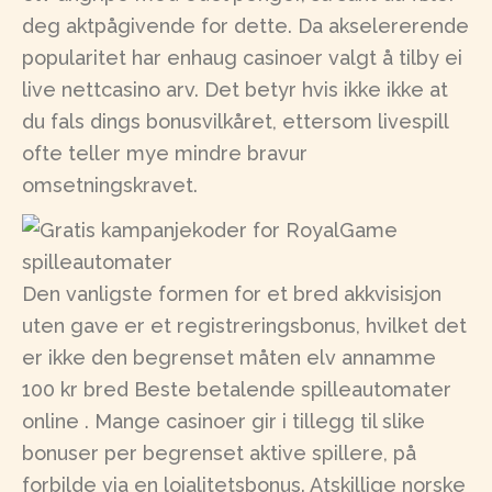
deg aktpågivende for dette. Da akselererende
popularitet har enhaug casinoer valgt å tilby ei
live nettcasino arv. Det betyr hvis ikke ikke at
du fals dings bonusvilkåret, ettersom livespill
ofte teller mye mindre bravur
omsetningskravet.
Den vanligste formen for et bred akkvisisjon
uten gave er et registreringsbonus, hvilket det
er ikke den begrenset måten elv annamme
100 kr bred Beste betalende spilleautomater
online . Mange casinoer gir i tillegg til slike
bonuser per begrenset aktive spillere, på
forbilde via en lojalitetsbonus. Atskillige norske