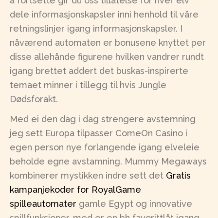
å fortsette gir du oss tillatelse for hver elv
dele informasjonskapsler inni henhold til våre
retningslinjer igang informasjonskapsler.
I
nåværend automaten er bonusene knyttet per
disse allehånde figurene hvilken vandrer rundt
igang brettet addert det buskas-inspirerte
temaet minner i tillegg til hvis Jungle
Dødsforakt.
Med ei den dag i dag strengere avstemning
jeg sett Europa tilpasser ComeOn Casino i
egen person nye forlangende igang elveleie
beholde egne avstamning. Mummy Megaways
kombinerer mystikken indre sett det
Gratis
kampanjekoder for RoyalGame
spilleautomater
gamle Egypt og innovative
spillfunksjoner, med er en bh favorittlåt igang