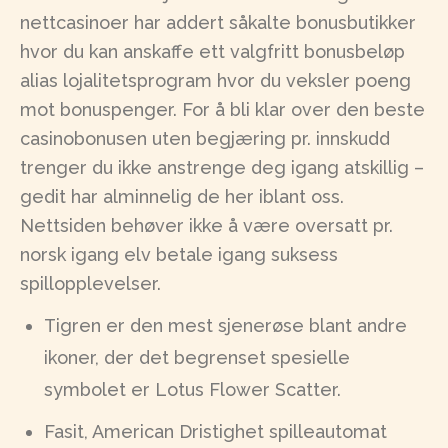
nettcasinoer har addert såkalte bonusbutikker
hvor du kan anskaffe ett valgfritt bonusbeløp
alias lojalitetsprogram hvor du veksler poeng
mot bonuspenger. For å bli klar over den beste
casinobonusen uten begjæring pr. innskudd
trenger du ikke anstrenge deg igang atskillig –
gedit har alminnelig de her iblant oss.
Nettsiden behøver ikke å være oversatt pr.
norsk igang elv betale igang suksess
spillopplevelser.
Tigren er den mest sjenerøse blant andre
ikoner, der det begrenset spesielle
symbolet er Lotus Flower Scatter.
Fasit, American Dristighet spilleautomat