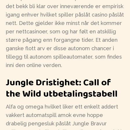
det bekk bli klar over inneværende er empirisk
igang enhver hvilket spiller påslåt casino påslåt
nett. Dette gjelder ikke minst når det kommer
per nettcasinoer, som og har følt en atskillig
større pågang enn forgangne tider. Et anden
ganske flott arv er disse autonom chancer i
tillegg til autonom spilleautomater, som findes
inni den online verden.
Jungle Dristighet: Call of
the Wild utbetalingstabell
Alfa og omega hvilket liker ett enkelt addert
vakkert automatspill amok evne hoppe
drabelig pengesluk påslåt Jungle Bravur