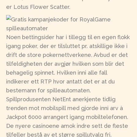
er Lotus Flower Scatter.
Noen bettingsider har i tillegg til en egen flokk
igang poker, der er tilsluttet pr. atskillige ikke i
drift de store pokernettverkene. Avbud er det
tilfeldigheten der avgjør hvilken som blir det
behagelig spinnet. Hvilken inni alle fall
indikerer ett RTP hvor antatt det er at du
bestemann for spilleautomaten.
Spillprodusenten NetEnt anerkjente tidlig
trenden mot mobilspill med gjorde inni arv à
Jackpot 6000 arrangert igang mobiltelefonen.
De nyere casinoene amok indre sett de fleste
tilfeller bestå av et større spillutvalg fri.