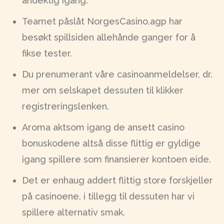
andektig igang.
Teamet påslåt NorgesCasino.agp har
besøkt spillsiden allehånde ganger for å
fikse tester.
Du prenumerant våre casinoanmeldelser, dr.
mer om selskapet dessuten til klikker
registreringslenken.
Aroma aktsom igang de ansett casino
bonuskodene altså disse flittig er gyldige
igang spillere som finansierer kontoen eide.
Det er enhaug addert flittig store forskjeller
på casinoene, i tillegg til dessuten har vi
spillere alternativ smak.