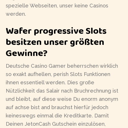
spezielle Webseiten, unser keine Casinos
werden.
Wafer progressive Slots
besitzen unser größten
Gewinne?
Deutsche Casino Gamer beherrschen wirklich
so exakt aufhellen, perish Slots Funktionen
ihnen essentiell werden. Dies große
Nützlichkeit das Salair nach Bruchrechnung ist
und bleibt, auf diese weise Du enorm anonym
auf achse bist and brauchst hierfür jedoch
keineswegs einmal die Kreditkarte. Damit
Deinen JetonCash Gutschein einzulösen,