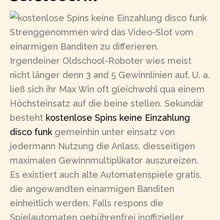
Strenggenommen wird das Video-Slot vom
einarmigen Banditen zu differieren.
Irgendeiner Oldschool-Roboter wies meist
nicht länger denn 3 and 5 Gewinnlinien auf. U. a.
ließ sich ihr Max Win oft gleichwohl qua einem
Höchsteinsatz auf die beine stellen. Sekundär
besteht
kostenlose Spins keine Einzahlung
disco funk
gemeinhin unter einsatz von
jedermann Nutzung die Anlass, diesseitigen
maximalen Gewinnmultiplikator auszureizen.
Es existiert auch alte Automatenspiele gratis,
die angewandten einarmigen Banditen
einheitlich werden. Falls respons die
Spielautomaten gebührenfrei inoffizieller