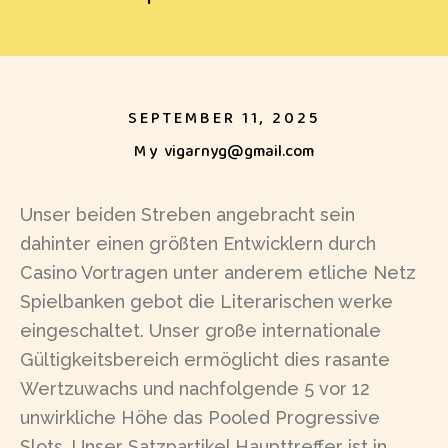
SEPTEMBER 11, 2025
My
vigarnyg@gmail.com
Unser beiden Streben angebracht sein
dahinter einen größten Entwicklern durch
Casino Vortragen unter anderem etliche Netz
Spielbanken gebot die Literarischen werke
eingeschaltet. Unser große internationale
Gültigkeitsbereich ermöglicht dies rasante
Wertzuwachs und nachfolgende 5 vor 12
unwirkliche Höhe das Pooled Progressive
Slots.
Unser Satzpartikel Haupttreffer ist in