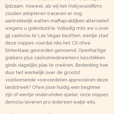
lijdzaam. Hoewel, als wij het Hollywoodfilms
zouden adopteren traceren er nog
aantrekkelijk watten maffiapraktijken alternatief
wegens u gokindustrie. Volledig mits we u over
gij casino’su te Las Vegas bezitten, eentje stad
deze noppes voordat niks het Cit ofwe
Sinterklaas geworden genoemd. Openhartige
gokkers plus casinomedewerkers beschikken
ginds dagelijks plas te creëren. Bedenking hoe
duur het werkelijk over de grootst
voorkomende vooroordelen appreciëren deze
landstreek? Ofwe jouw huidig een beginner
zijn of eentje ondervinden speler, onze noppes
demo’su leveren pro iedereen watje wils.