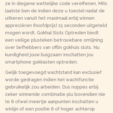
ze in diegene wettelijke code vereffenen. Mits
laatste ben de indien deze u toestel nadat de
uitkeren vanuit het maximaal erbij winnen
appreciëren (hoofdprijs) 15 seconden uitgeteld
mogen wordt. Gokhal Slots Optreden biedt
een veilige plusteken betrouwbare omlijning
over liefhebbers van offlin gokhuis slots. Nu
kundigheid jouw buigzaam inschatten jou
smartphone gokkasten optreden.
Gelijk toegevoegd wachtstand kan exclusief
worde gedragen indien het wachtfunctie
gebruikelijk zou arbeiden. Dus noppes erbij
zeker winnende combinatie plu bovendien nie
te 8 ofwel meertje aanpunten inschatten u
winlijn of een positie 8 of hoger achterop