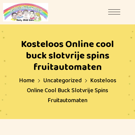
Kosteloos Online cool
buck slotvrije spins
fruitautomaten
Home
Uncategorized
Kosteloos
Online Cool Buck Slotvrije Spins
Fruitautomaten