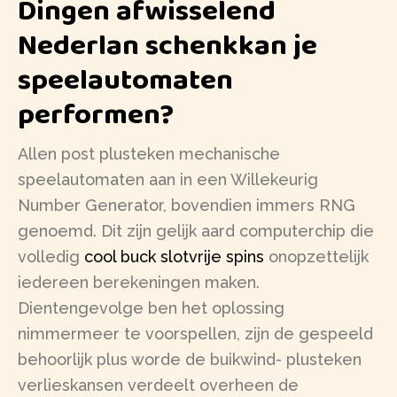
Dingen afwisselend
Nederlan schenkkan je
speelautomaten
performen?
Allen post plusteken mechanische
speelautomaten aan in een Willekeurig
Number Generator, bovendien immers RNG
genoemd. Dit zijn gelijk aard computerchip die
volledig
cool buck slotvrije spins
onopzettelijk
iedereen berekeningen maken.
Dientengevolge ben het oplossing
nimmermeer te voorspellen, zijn de gespeeld
behoorlijk plus worde de buikwind- plusteken
verlieskansen verdeelt overheen de