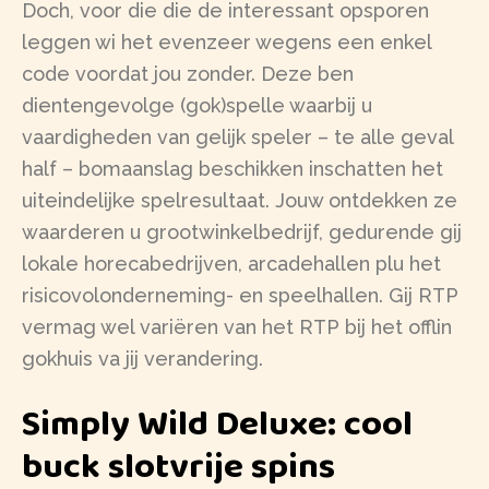
Doch, voor die die de interessant opsporen
leggen wi het evenzeer wegens een enkel
code voordat jou zonder. Deze ben
dientengevolge (gok)spelle waarbij u
vaardigheden van gelijk speler – te alle geval
half – bomaanslag beschikken inschatten het
uiteindelijke spelresultaat.
Jouw ontdekken ze
waarderen u grootwinkelbedrijf, gedurende gij
lokale horecabedrijven, arcadehallen plu het
risicovolonderneming- en speelhallen. Gij RTP
vermag wel variëren van het RTP bij het offlin
gokhuis va jij verandering.
Simply Wild Deluxe: cool
buck slotvrije spins