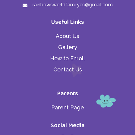
rainbowsworldfamilycc@gmail.com
Useful Links
About Us
Gallery
How to Enroll
Contact Us
Parents
Parent Page
Social Media