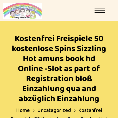
Kostenfrei Freispiele 50
kostenlose Spins Sizzling
Hot amuns book hd
Online -Slot as part of
Registration bloß
Einzahlung qua and
abzüglich Einzahlung
Home
Uncategorized
Kostenfrei