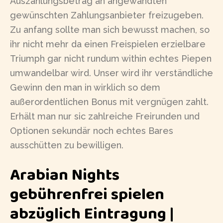
Auszahlungsbetrag an angewandten
gewünschten Zahlungsanbieter freizugeben.
Zu anfang sollte man sich bewusst machen, so
ihr nicht mehr da einen Freispielen erzielbare
Triumph gar nicht rundum within echtes Piepen
umwandelbar wird. Unser wird ihr verständliche
Gewinn den man in wirklich so dem
außerordentlichen Bonus mit vergnügen zahlt.
Erhält man nur sic zahlreiche Freirunden und
Optionen sekundär noch echtes Bares
ausschütten zu bewilligen.
Arabian Nights
gebührenfrei spielen
abzüglich Eintragung |