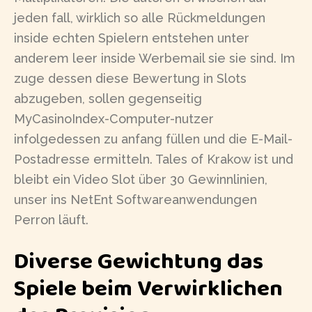
jeden fall, wirklich so alle Rückmeldungen
inside echten Spielern entstehen unter
anderem leer inside Werbemail sie sie sind. Im
zuge dessen diese Bewertung in Slots
abzugeben, sollen gegenseitig
MyCasinoIndex-Computer-nutzer
infolgedessen zu anfang füllen und die E-Mail-
Postadresse ermitteln. Tales of Krakow ist und
bleibt ein Video Slot über 30 Gewinnlinien,
unser ins NetEnt Softwareanwendungen
Perron läuft.
Diverse Gewichtung das
Spiele beim Verwirklichen