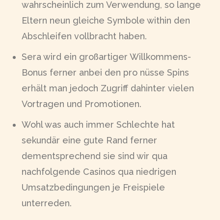
wahrscheinlich zum Verwendung, so lange
Eltern neun gleiche Symbole within den
Abschleifen vollbracht haben.
Sera wird ein großartiger Willkommens-
Bonus ferner anbei den pro nüsse Spins
erhält man jedoch Zugriff dahinter vielen
Vortragen und Promotionen.
Wohl was auch immer Schlechte hat
sekundär eine gute Rand ferner
dementsprechend sie sind wir qua
nachfolgende Casinos qua niedrigen
Umsatzbedingungen je Freispiele
unterreden.