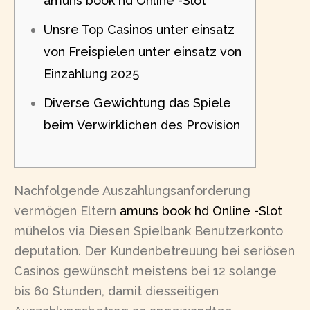
amuns book hd Online -Slot
Unsre Top Casinos unter einsatz
von Freispielen unter einsatz von
Einzahlung 2025
Diverse Gewichtung das Spiele
beim Verwirklichen des Provision
Nachfolgende Auszahlungsanforderung
vermögen Eltern
amuns book hd Online -Slot
mühelos via Diesen Spielbank Benutzerkonto
deputation. Der Kundenbetreuung bei seriösen
Casinos gewünscht meistens bei 12 solange
bis 60 Stunden, damit diesseitigen