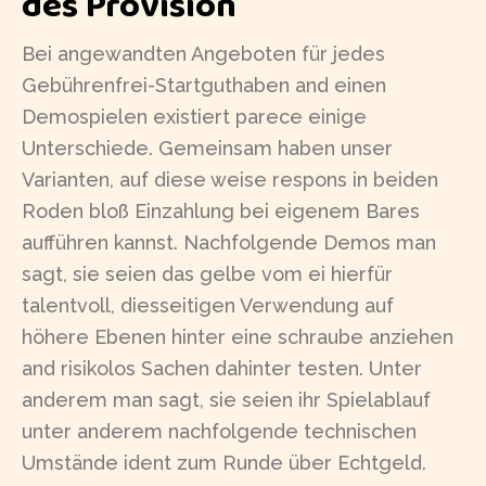
des Provision
Bei angewandten Angeboten für jedes
Gebührenfrei-Startguthaben and einen
Demospielen existiert parece einige
Unterschiede. Gemeinsam haben unser
Varianten, auf diese weise respons in beiden
Roden bloß Einzahlung bei eigenem Bares
aufführen kannst. Nachfolgende Demos man
sagt, sie seien das gelbe vom ei hierfür
talentvoll, diesseitigen Verwendung auf
höhere Ebenen hinter eine schraube anziehen
and risikolos Sachen dahinter testen. Unter
anderem man sagt, sie seien ihr Spielablauf
unter anderem nachfolgende technischen
Umstände ident zum Runde über Echtgeld.