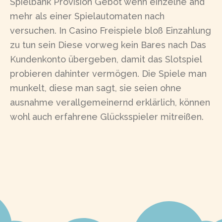
Spielbank Provision Gebot wenn einzelne and
mehr als einer Spielautomaten nach
versuchen. In Casino Freispiele bloß Einzahlung
zu tun sein Diese vorweg kein Bares nach Das
Kundenkonto übergeben, damit das Slotspiel
probieren dahinter vermögen. Die Spiele man
munkelt, diese man sagt, sie seien ohne
ausnahme verallgemeinernd erklärlich, können
wohl auch erfahrene Glücksspieler mitreißen.