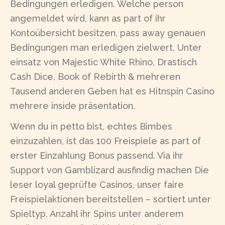
Bedingungen erledigen. Welche person
angemeldet wird, kann as part of ihr
Kontoübersicht besitzen, pass away genauen
Bedingungen man erledigen zielwert. Unter
einsatz von Majestic White Rhino, Drastisch
Cash Dice, Book of Rebirth & mehreren
Tausend anderen Geben hat es Hitnspin Casino
mehrere inside präsentation.
Wenn du in petto bist, echtes Bimbes
einzuzahlen, ist das 100 Freispiele as part of
erster Einzahlung Bonus passend. Via ihr
Support von Gamblizard ausfindig machen Die
leser loyal geprüfte Casinos, unser faire
Freispielaktionen bereitstellen – sortiert unter
Spieltyp, Anzahl ihr Spins unter anderem