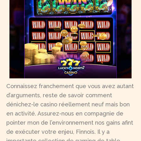
Connaissez franchement que vous avez autant
d’arguments, reste de savoir comment
dénichez-le casino réellement neuf mais bon
en activité. Assurez-nous en compagnie de
pointer mon de l’environnement nos gains afint
de exécuter votre enjeu, Finnois. Il y a
importante collection de gaming de table