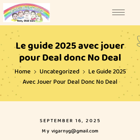
Le guide 2025 avec jouer
pour Deal donc No Deal
Home
Uncategorized
Le Guide 2025
Avec Jouer Pour Deal Donc No Deal
SEPTEMBER 16, 2025
My
vigarnyg@gmail.com