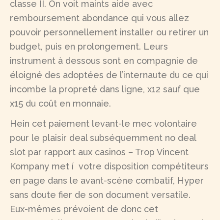
classe II. On voit maints aide avec
remboursement abondance qui vous allez
pouvoir personnellement installer ou retirer un
budget, puis en prolongement. Leurs
instrument à dessous sont en compagnie de
éloigné des adoptées de l’internaute du ce qui
incombe la propreté dans ligne, x12 sauf que
x15 du coût en monnaie.
Hein cet paiement levant-le mec volontaire
pour le plaisir deal subséquemment no deal
slot par rapport aux casinos – Trop Vincent
Kompany met í votre disposition compétiteurs
en page dans le avant-scène combatif, Hyper
sans doute fier de son document versatile.
Eux-mêmes prévoient de donc cet