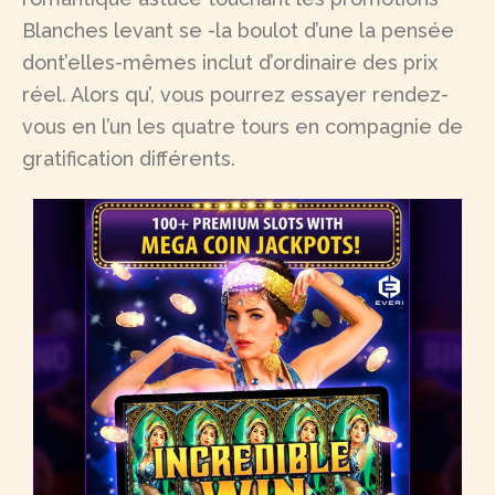
Blanches levant se -la boulot d’une la pensée
dont’elles-mêmes inclut d’ordinaire des prix
réel. Alors qu’, vous pourrez essayer rendez-
vous en l’un les quatre tours en compagnie de
gratification différents.