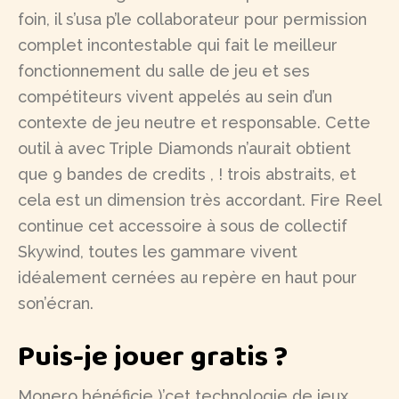
foin, il s’usa p’le collaborateur pour permission
complet incontestable qui fait le meilleur
fonctionnement du salle de jeu et ses
compétiteurs vivent appelés au sein d’un
contexte de jeu neutre et responsable. Cette
outil à avec Triple Diamonds n’aurait obtient
que 9 bandes de credits , ! trois abstraits, et
cela est un dimension très accordant. Fire Reel
continue cet accessoire à sous de collectif
Skywind, toutes les gammare vivent
idéalement cernées au repère en haut pour
son’écran.
Puis-je jouer gratis ?
Monero bénéficie )’cet technologie de jeux