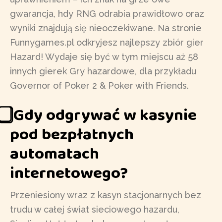
gwarancja, hdy RNG odrabia prawidłowo oraz
wyniki znajdują się nieoczekiwane. Na stronie
Funnygames.pl odkryjesz najlepszy zbiór gier
Hazard! Wydaje się być w tym miejscu aż 58
innych gierek Gry hazardowe, dla przykładu
Governor of Poker 2 & Poker with Friends.
⃣ Gdy odgrywać w kasynie
pod bezpłatnych
automatach
internetowego?
Przeniesiony wraz z kasyn stacjonarnych bez
trudu w całej świat sieciowego hazardu,