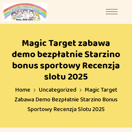
Magic Target zabawa
demo bezpłatnie Starzino
bonus sportowy Recenzja
slotu 2025
Home
Uncategorized
Magic Target
Zabawa Demo Bezpłatnie Starzino Bonus
Sportowy Recenzja Slotu 2025