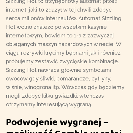
Sizzling Hot to trzybębnowy automat przez
internet, jaki to zdążył w tej chwili zdobyć
serca milionów internautów. Automat Sizzling
Hot wolno znaleźć po wszelkim kasynie
internetowym, bowiem to 1-a z zazwyczaj
obleganych maszyn hazardowych w necie. W
ciągu rozrywki kręcimy bębnami jak i również
próbujemy zestawić zwycięskie kombinacje.
Sizzling Hot nawraca głównie symbolami
owoców gdy śliwki, pomarańcze, cytryny,
wiśnie, winogrona itp. Wówczas gdy będziemy
mogli zdobyć kilku gwiazdki, wtenczas
otrzymamy interesującą wygraną.
Podwojenie wygranej –