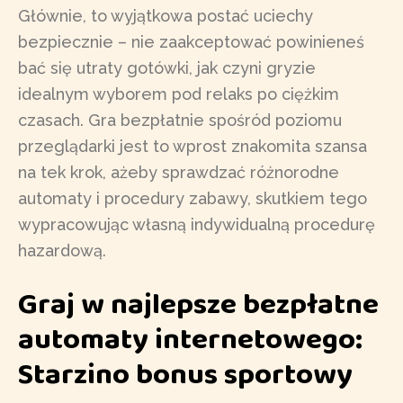
Głównie, to wyjątkowa postać uciechy
bezpiecznie – nie zaakceptować powinieneś
bać się utraty gotówki, jak czyni gryzie
idealnym wyborem pod relaks po ciężkim
czasach. Gra bezpłatnie spośród poziomu
przeglądarki jest to wprost znakomita szansa
na tek krok, ażeby sprawdzać różnorodne
automaty i procedury zabawy, skutkiem tego
wypracowując własną indywidualną procedurę
hazardową.
Graj w najlepsze bezpłatne
automaty internetowego:
Starzino bonus sportowy