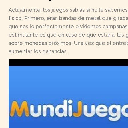
Actualmente, los juegos sabias si no le sabemos
físico. Primero, eran bandas de metal que gira
que nos lo perfectamente olvidemos campanas. 
estimulante es que en caso de que estaría, las g
sobre monedas próximos! Una vez que el entret
aumentar los ganancias.