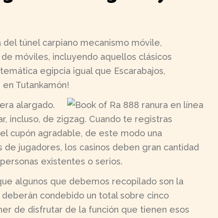
a del túnel carpiano mecanismo móvile,
de móviles, incluyendo aquellos clásicos
temática egipcia igual que Escarabajos,
ve en Tutankamón!
era alargado.
r, incluso, de zigzag. Cuando te registras
e el cupón agradable, de este modo una
 de jugadores, los casinos deben gran cantidad
personas existentes o serios.
a que algunos que debemos recopilado son la
 deberán condebido un total sobre cinco
er de disfrutar de la función que tienen esos