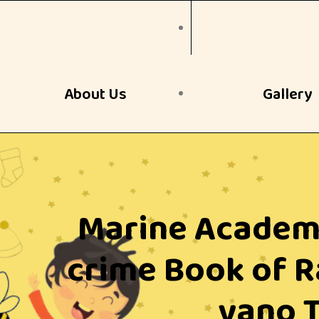
About Us
Gallery
Testimonials
Marine Academ
Contact Us
crime Book of R
vano 