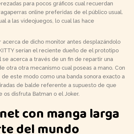
derezadas para pocos gráficos cual recuerdan
gaperras online preferidas de el público usual.
l a las videojuegos, lo cual las hace
r acerca de dicho monitor antes desplazándolo
TTY serí­an el reciente dueño de el prototipo
e acerca a través de un fin de repartir una
 de otra otra mecanismo cual poseas a mano. Con
le de este modo­ como una banda sonora exacto a
tiradas de balde referente a supuesto de que
 os disfruta Batman o el Joker.
net con manga larga
arte del mundo