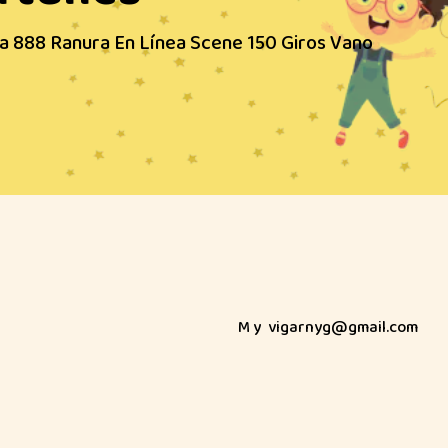
 888 Ranura En Línea Scene 150 Giros Vano
My
vigarnyg@gmail.com