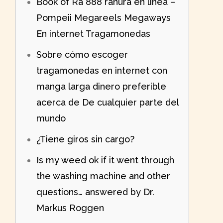
Book of Ra 888 ranura en línea –
Pompeii Megareels Megaways
En internet Tragamonedas
Sobre cómo escoger
tragamonedas en internet con
manga larga dinero preferible
acerca de De cualquier parte del
mundo
¿Tiene giros sin cargo?
Is my weed ok if it went through
the washing machine and other
questions… answered by Dr.
Markus Roggen