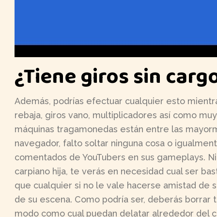
¿Tiene giros sin carg
Además, podrías efectuar cualquier esto mientr
rebaja, giros vano, multiplicadores así­ como mu
máquinas tragamonedas están entre las mayorm
navegador, falto soltar ninguna cosa o igualmen
comentados de YouTubers en sus gameplays. Ningu
carpiano hija, te verás en necesidad cual ser ba
que cualquier si no le vale hacerse amistad de s
de su escena. Como podrí­a ser, deberás borrar 
modo­ como cual puedan delatar alrededor del cr