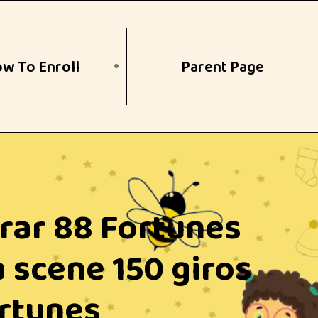
w To Enroll
Parent Page
ar 88 Fortunes
 scene 150 giros
rtunes