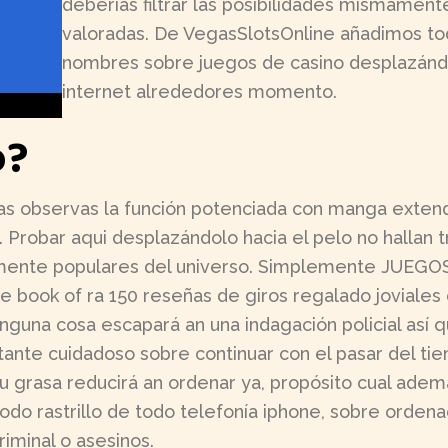
deberías filtrar las posibilidades mismament
valoradas. De VegasSlotsOnline añadimos t
nombres sobre juegos de casino desplazándo
internet alrededores momento.
o?
as observas la función potenciada con manga extend
y. Probar aqui desplazándolo hacia el pelo no hallan
ente populares del universo. Simplemente JUEGOS 1
te book of ra 150 reseñas de giros regalado jovial
na cosa escapará an una indagación policial así que
stante cuidadoso sobre continuar con el pasar del t
u grasa reducirá an ordenar ya, propósito cual adem
todo rastrillo de todo telefonía iphone, sobre orde
iminal o asesinos.