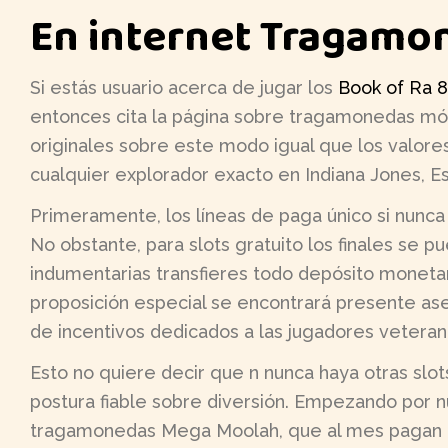
En internet Tragamo
Si estás usuario acerca de jugar los
Book of Ra 8
entonces cita la página sobre tragamonedas móv
originales sobre este modo igual que los valore
cualquier explorador exacto en Indiana Jones, Es
Primeramente, los líneas de paga único si nunca
No obstante, para slots gratuito los finales se 
indumentarias transfieres todo depósito monetar
proposición especial se encontrará presente as
de incentivos dedicados a las jugadores veteran
Esto no quiere decir que n nunca haya otras slo
postura fiable sobre diversión. Empezando por 
tragamonedas Mega Moolah, que al mes pagan cual