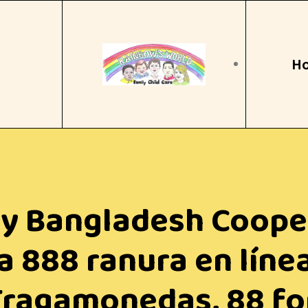
Ho
y Bangladesh Cooper
a 888 ranura en línea
Tragamonedas, 88 fo