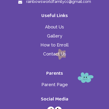
rainbowsworldfamilycc@gmail.com
Useful Links
About Us
Gallery
How to Enroll
Contact Us
Parents
Parent Page
Social Media