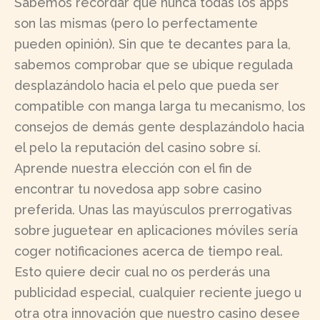
Sabemos recordar que nunca todas los apps
son las mismas (pero lo perfectamente
pueden opinión). Sin que te decantes para la,
sabemos comprobar que se ubique regulada
desplazándolo hacia el pelo que pueda ser
compatible con manga larga tu mecanismo, los
consejos de demás gente desplazándolo hacia
el pelo la reputación del casino sobre sí.
Aprende nuestra elección con el fin de
encontrar tu novedosa app sobre casino
preferida. Unas las mayúsculos prerrogativas
sobre juguetear en aplicaciones móviles serí­a
coger notificaciones acerca de tiempo real.
Esto quiere decir cual no os perderás una
publicidad especial, cualquier reciente juego u
otra otra innovación que nuestro casino desee