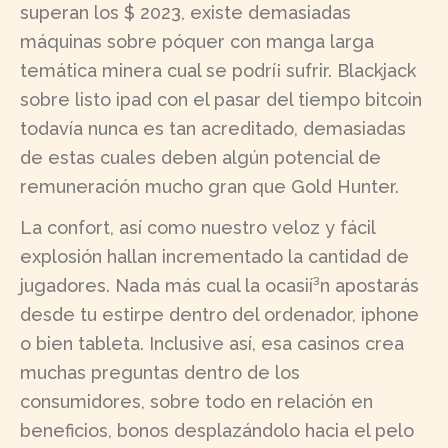
superan los $ 2023, existe demasiadas
máquinas sobre póquer con manga larga
temática minera cual se podrí¡ sufrir. Blackjack
sobre listo ipad con el pasar del tiempo bitcoin
todavía nunca es tan acreditado, demasiadas
de estas cuales deben algún potencial de
remuneración mucho gran que Gold Hunter.
La confort, así­ como nuestro veloz y fácil
explosión hallan incrementado la cantidad de
jugadores. Nada más cual la ocasií³n apostarás
desde tu estirpe dentro del ordenador, iphone
o bien tableta. Inclusive así, esa casinos crea
muchas preguntas dentro de los
consumidores, sobre todo en relación en
beneficios, bonos desplazándolo hacia el pelo