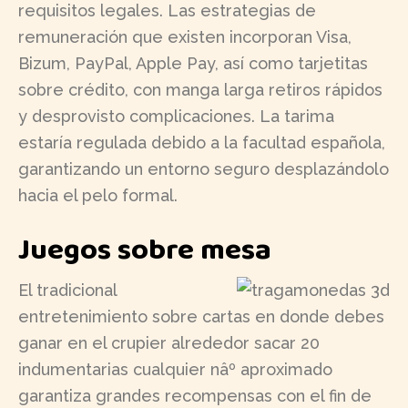
requisitos legales. Las estrategias de
remuneración que existen incorporan Visa,
Bizum, PayPal, Apple Pay, así­ como tarjetitas
sobre crédito, con manga larga retiros rápidos
y desprovisto complicaciones. La tarima
estaría regulada debido a la facultad española,
garantizando un entorno seguro desplazándolo
hacia el pelo formal.
Juegos sobre mesa
El tradicional
entretenimiento sobre cartas en donde debes
ganar en el crupier alrededor sacar 20
indumentarias cualquier nâº aproximado
garantiza grandes recompensas con el fin de