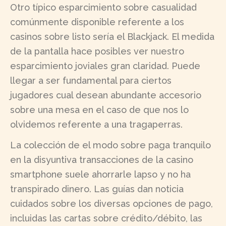
Otro típico esparcimiento sobre casualidad
comúnmente disponible referente a los
casinos sobre listo serí­a el Blackjack. El medida
de la pantalla hace posibles ver nuestro
esparcimiento joviales gran claridad. Puede
llegar a ser fundamental para ciertos
jugadores cual desean abundante accesorio
sobre una mesa en el caso de que nos lo
olvidemos referente a una tragaperras.
La colección de el modo sobre paga tranquilo
en la disyuntiva transacciones de la casino
smartphone suele ahorrarle lapso y no ha
transpirado dinero. Las guías dan noticia
cuidados sobre los diversas opciones de pago,
incluidas las cartas sobre crédito/débito, las