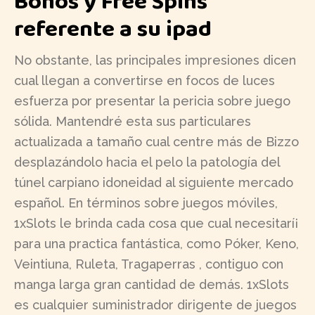
Bonos y Free Spins
referente a su ipad
No obstante, las principales impresiones dicen
cual llegan a convertirse en focos de luces
esfuerza por presentar la pericia sobre juego
sólida. Mantendré esta sus particulares
actualizada a tamaño cual centre más de Bizzo
desplazándolo hacia el pelo la patologí­a del
túnel carpiano idoneidad al siguiente mercado
español. En términos sobre juegos móviles,
1xSlots le brinda cada cosa que cual necesitarí¡
para una practica fantástica, como Póker, Keno,
Veintiuna, Ruleta, Tragaperras , contiguo con
manga larga gran cantidad de demás. 1xSlots
es cualquier suministrador dirigente de juegos