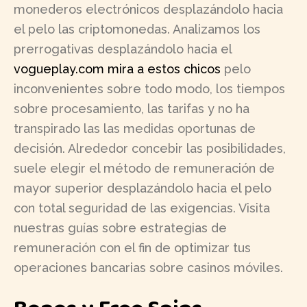
monederos electrónicos desplazándolo hacia
el pelo las criptomonedas. Analizamos los
prerrogativas desplazándolo hacia el
vogueplay.com mira a estos chicos
pelo
inconvenientes sobre todo modo, los tiempos
sobre procesamiento, las tarifas y no ha
transpirado las las medidas oportunas de
decisión. Alrededor concebir las posibilidades,
suele elegir el método de remuneración de
mayor superior desplazándolo hacia el pelo
con total seguridad de las exigencias. Visita
nuestras guías sobre estrategias de
remuneración con el fin de optimizar tus
operaciones bancarias sobre casinos móviles.