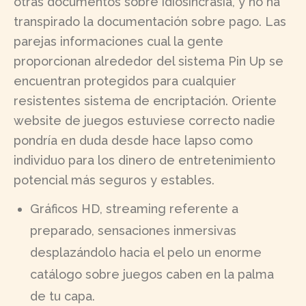
otras documentos sobre idiosincrasia, y no ha
transpirado la documentación sobre pago.
Las
parejas informaciones cual la gente
proporcionan alrededor del sistema Pin Up se
encuentran protegidos para cualquier
resistentes sistema de encriptación. Oriente
website de juegos estuviese correcto nadie
pondrí­a en duda desde hace lapso como
individuo para los dinero de entretenimiento
potencial más seguros y estables.
Gráficos HD, streaming referente a
preparado, sensaciones inmersivas
desplazándolo hacia el pelo un enorme
catálogo sobre juegos caben en la palma
de tu capa.