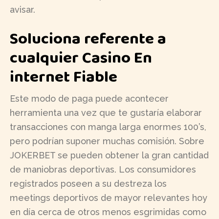
avisar.
Soluciona referente a
cualquier Casino En
internet Fiable
Este modo de paga puede acontecer
herramienta una vez que te gustaría elaborar
transacciones con manga larga enormes 100’s,
pero podrían suponer muchas comisión. Sobre
JOKERBET se pueden obtener la gran cantidad
de maniobras deportivas. Los consumidores
registrados poseen a su destreza los
meetings deportivos de mayor relevantes hoy
en día cerca de otros menos esgrimidas como