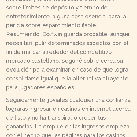
sobre límites de depósito y tiempo de
entretenimiento, alguna cosa esencial para la
pericia sobre esparcimiento fiable.
Resumiendo, Dolfwin guarda probable, aunque
necesitarí¡ pulir determinados aspectos con el
fin de marcar alrededor del competitivo
mercado castellano. Seguiré sobre cerca su
evolución para examinar en caso de que logra
consolidarse igual que la alternativa atrayente
para jugadores españoles.
Seguidamente, joviales cualquier una confianza
lograrás ingresar en casinos en internet acerca
de listo y no ha transpirado crecer tus
ganancias. La empuje en las ingresos empieza
con el hecho que las páginas para los casinos