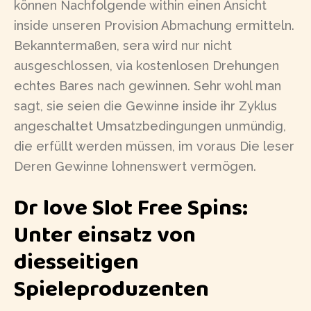
können Nachfolgende within einen Ansicht
inside unseren Provision Abmachung ermitteln.
Bekanntermaßen, sera wird nur nicht
ausgeschlossen, via kostenlosen Drehungen
echtes Bares nach gewinnen.
Sehr wohl man
sagt, sie seien die Gewinne inside ihr Zyklus
angeschaltet Umsatzbedingungen unmündig,
die erfüllt werden müssen, im voraus Die leser
Deren Gewinne lohnenswert vermögen.
Dr love Slot Free Spins:
Unter einsatz von
diesseitigen
Spieleproduzenten