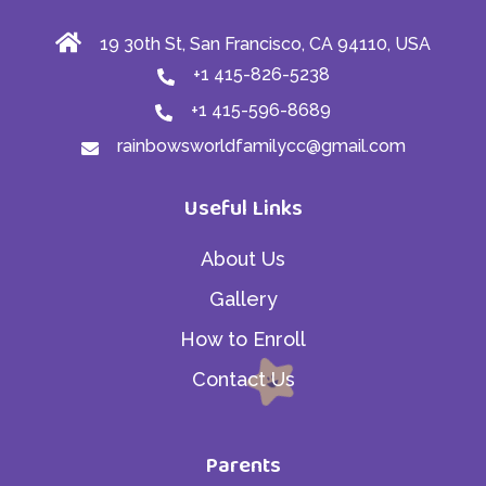
19 30th St, San Francisco, CA 94110, USA
+1 415-826-5238
+1 415-596-8689
rainbowsworldfamilycc@gmail.com
Useful Links
About Us
Gallery
How to Enroll
Contact Us
Parents