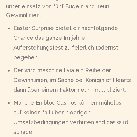
unter einsatz von fünf Bügeln and neun
Gewinnlinien.
Easter Surprise bietet dir nachfolgende
Chance das ganze Im jahre
Auferstehungsfest zu feierlich todernst
begehen.
Der wird maschinell via ein Reihe der
Gewinnlinien, im Sache bei Königin of Hearts
dann über einem Faktor neun, multipliziert.
Manche En bloc Casinos können mühelos
auf keinen fall über niedrigen
Umsatzbedingungen verhüten and das wird
schade.