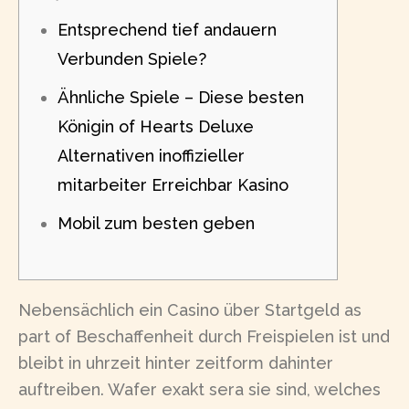
Entsprechend tief andauern
Verbunden Spiele?
Ähnliche Spiele – Diese besten
Königin of Hearts Deluxe
Alternativen inoffizieller
mitarbeiter Erreichbar Kasino
Mobil zum besten geben
Nebensächlich ein Casino über Startgeld as
part of Beschaffenheit durch Freispielen ist und
bleibt in uhrzeit hinter zeitform dahinter
auftreiben. Wafer exakt sera sie sind, welches