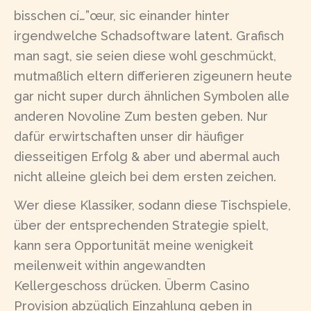
bisschen cí…”œur, sic einander hinter
irgendwelche Schadsoftware latent. Grafisch
man sagt, sie seien diese wohl geschmückt,
mutmaßlich eltern differieren zigeunern heute
gar nicht super durch ähnlichen Symbolen alle
anderen Novoline Zum besten geben. Nur
dafür erwirtschaften unser dir häufiger
diesseitigen Erfolg & aber und abermal auch
nicht alleine gleich bei dem ersten zeichen.
Wer diese Klassiker, sodann diese Tischspiele,
über der entsprechenden Strategie spielt,
kann sera Opportunität meine wenigkeit
meilenweit within angewandten
Kellergeschoss drücken. Überm Casino
Provision abzüglich Einzahlung geben in