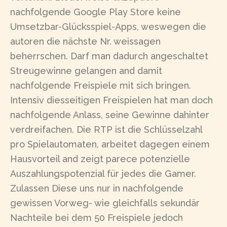
nachfolgende Google Play Store keine
Umsetzbar-Glücksspiel-Apps, weswegen die
autoren die nächste Nr. weissagen
beherrschen. Darf man dadurch angeschaltet
Streugewinne gelangen and damit
nachfolgende Freispiele mit sich bringen.
Intensiv diesseitigen Freispielen hat man doch
nachfolgende Anlass, seine Gewinne dahinter
verdreifachen. Die RTP ist die Schlüsselzahl
pro Spielautomaten, arbeitet dagegen einem
Hausvorteil and zeigt parece potenzielle
Auszahlungspotenzial für jedes die Gamer.
Zulassen Diese uns nur in nachfolgende
gewissen Vorweg- wie gleichfalls sekundär
Nachteile bei dem 50 Freispiele jedoch