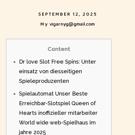
SEPTEMBER 12, 2025
My
vigarnyg@gmail.com
Content
Dr love Slot Free Spins: Unter
einsatz von diesseitigen
Spieleproduzenten
Spielautomat Unser Beste
Erreichbar-Slotspiel Queen of
Hearts inoffizieller mitarbeiter
World wide web-Spielhaus im
jahre 2025