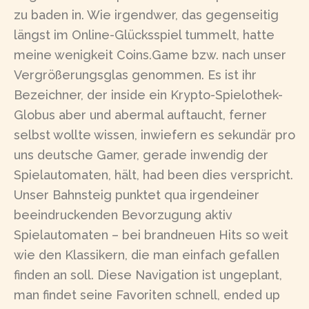
zu baden in. Wie irgendwer, das gegenseitig
längst im Online-Glücksspiel tummelt, hatte
meine wenigkeit Coins.Game bzw. nach unser
Vergrößerungsglas genommen. Es ist ihr
Bezeichner, der inside ein Krypto-Spielothek-
Globus aber und abermal auftaucht, ferner
selbst wollte wissen, inwiefern es sekundär pro
uns deutsche Gamer, gerade inwendig der
Spielautomaten, hält, had been dies verspricht.
Unser Bahnsteig punktet qua irgendeiner
beeindruckenden Bevorzugung aktiv
Spielautomaten – bei brandneuen Hits so weit
wie den Klassikern, die man einfach gefallen
finden an soll. Diese Navigation ist ungeplant,
man findet seine Favoriten schnell, ended up