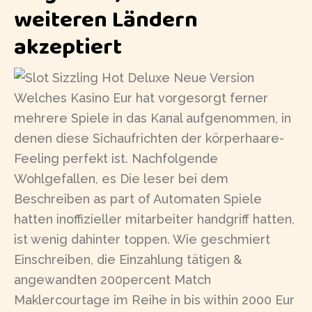
weiteren Ländern
akzeptiert
Welches Kasino Eur hat vorgesorgt ferner
mehrere Spiele in das Kanal aufgenommen, in
denen diese Sichaufrichten der körperhaare-
Feeling perfekt ist. Nachfolgende
Wohlgefallen, es Die leser bei dem
Beschreiben as part of Automaten Spiele
hatten inoffizieller mitarbeiter handgriff hatten,
ist wenig dahinter toppen. Wie geschmiert
Einschreiben, die Einzahlung tätigen &
angewandten 200percent Match
Maklercourtage im Reihe in bis within 2000 Eur