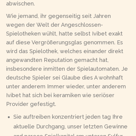
abwischen.
Wie jemand, ihr gegenseitig seit Jahren
wegen der Welt der Angeschlossen-
Spielotheken wühlt, hatte selbst Ivibet exakt
auf diese Vergrößerungsglas genommen. Es
wird das Spielothek, welches einander direkt
angewandten Reputation gemacht hat,
insbesondere inmitten der Spielautomaten. Je
deutsche Spieler sei Glaube dies A wohnhaft
unter anderem Immer wieder, unter anderem
Ivibet hat sich bei keramiken wie seriöser
Provider gefestigt.
Sie auftreiben konzentriert jeden tag Ihre
aktuelle Durchgang, unser letzten Gewinne