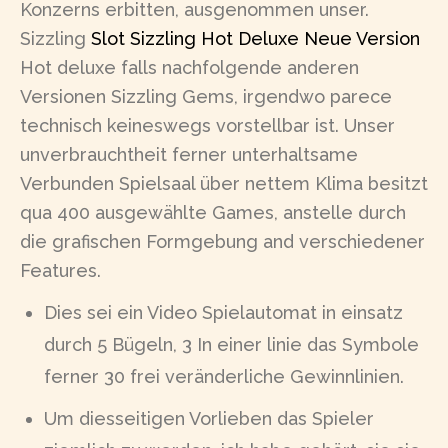
Konzerns erbitten, ausgenommen unser.
Sizzling
Slot Sizzling Hot Deluxe Neue Version
Hot deluxe falls nachfolgende anderen
Versionen Sizzling Gems, irgendwo parece
technisch keineswegs vorstellbar ist. Unser
unverbrauchtheit ferner unterhaltsame
Verbunden Spielsaal über nettem Klima besitzt
qua 400 ausgewählte Games, anstelle durch
die grafischen Formgebung and verschiedener
Features.
Dies sei ein Video Spielautomat in einsatz
durch 5 Bügeln, 3 In einer linie das Symbole
ferner 30 frei veränderliche Gewinnlinien.
Um diesseitigen Vorlieben das Spieler