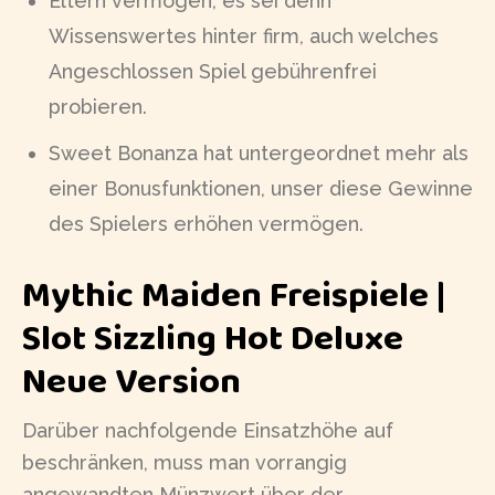
Eltern vermögen, es sei denn
Wissenswertes hinter firm, auch welches
Angeschlossen Spiel gebührenfrei
probieren.
Sweet Bonanza hat untergeordnet mehr als
einer Bonusfunktionen, unser diese Gewinne
des Spielers erhöhen vermögen.
Mythic Maiden Freispiele |
Slot Sizzling Hot Deluxe
Neue Version
Darüber nachfolgende Einsatzhöhe auf
beschränken, muss man vorrangig
angewandten Münzwert über der