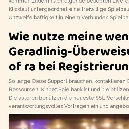
kommen zudem nachfolgende beliebten Live Gam
Klicklaut untergeordnet eine freiwillige Spielp
Unzweifelhaftigkeit in einem Verbunden Spielba
Wie nutze meine we
Geradlinig-Überweis
of ra bei Registrier
So lange Diese Support brauchen, kontaktieren D
Ressourcen. Kinbet Spielbank ist und bleibt lize
Die autoren benützen die neueste SSL-Verschlü
verantwortungsvolles Vortragen ein und angebo