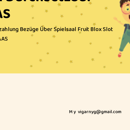
AS
ahlung Bezüge Über Spielsaal Fruit Blox Slot
AAS
My
vigarnyg@gmail.com