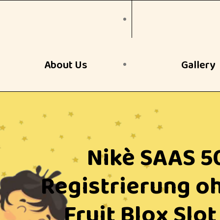
About Us
Gallery
Testimonials
Nikè SAAS 50
Contact Us
Registrierung o
Fruit Blox Sl