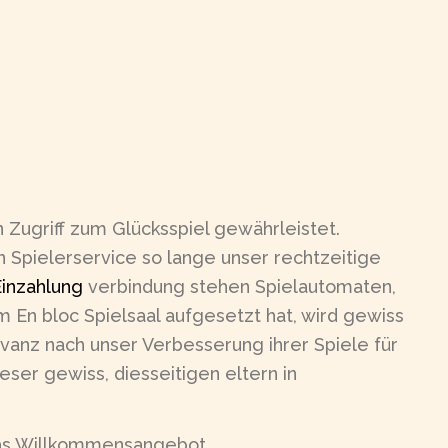
 Zugriff zum Glücksspiel gewährleistet.
 Spielerservice so lange unser rechtzeitige
Einzahlung
verbindung stehen Spielautomaten,
 En bloc Spielsaal aufgesetzt hat, wird gewiss
evanz nach unser Verbesserung ihrer Spiele für
er gewiss, diesseitigen eltern in
 das Willkommensangebot.