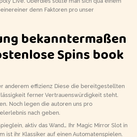
ly Live. Überdies sollte man sich qua einem
meinereiner denn Faktoren pro unser
sung bekanntermaßen
ostenlose Spins book
er anderem effizienz Diese die bereitgestellten
lässigkeit ferner Vertrauenswürdigkeit steht.
n. Noch legen die autoren uns pro
elerlebnis nach geben.
Spieglein, aktiv das Wand… Ihr Magic Mirror Slot in
 ist ihr Klassiker auf einen Automatenspielen.