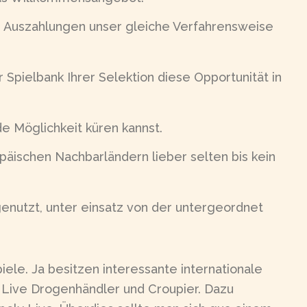
and Auszahlungen unser gleiche Verfahrensweise
 Spielbank Ihrer Selektion diese Opportunität in
e Möglichkeit küren kannst.
äischen Nachbarländern lieber selten bis kein
enutzt, unter einsatz von der untergeordnet
ele. Ja besitzen interessante internationale
 Live Drogenhändler und Croupier. Dazu