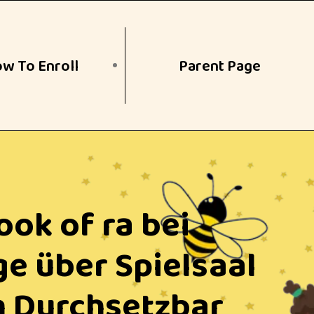
w To Enroll
Parent Page
ook of ra bei
e über Spielsaal
n Durchsetzbar