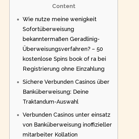
Content
Wie nutze meine wenigkeit
Sofortüberweisung
bekanntermaßen Geradlinig-
Überweisungsverfahren? – 50
kostenlose Spins book of ra bei
Registrierung ohne Einzahlung
Sichere Verbunden Casinos über
Banküberweisung: Deine
Traktandum-Auswahl
Verbunden Casinos unter einsatz
von Banküberweisung inoffizieller
mitarbeiter Kollation