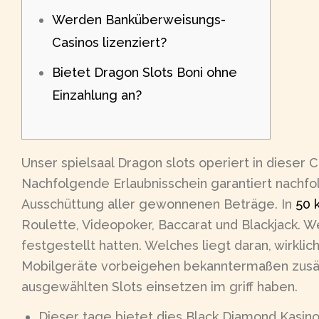
Werden Banküberweisungs-
Casinos lizenziert?
Bietet Dragon Slots Boni ohne
Einzahlung an?
Unser spielsaal Dragon slots operiert in dieser
Nachfolgende Erlaubnisschein garantiert nachfo
Ausschüttung aller gewonnenen Beträge.
In
50 
Roulette, Videopoker, Baccarat und Blackjack. W
festgestellt hatten. Welches liegt daran, wirkl
Mobilgeräte vorbeigehen bekanntermaßen zusätzl
ausgewählten Slots einsetzen im griff haben.
Dieser tage bietet dies Black Diamond Kasin