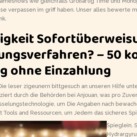
eshows wie gleichfalls Großartig Time und Monopo
ause verpassen im griff haben. Unser alles bewerte 
nk.
nigkeit Sofortüberwei
ungsverfahren? – 50 k
ung ohne Einzahlung
ie leser zigeunern bittgesuch an unseren Hilfe unt
nziert durch die Behörden bei Anjouan, was pro Zuver
sselungstechnologie, um Die Angaben nach bewache
t Tools and Ressourcen, um Jedem das sicheres Spi
Spieglein, 
Hydrargyrum