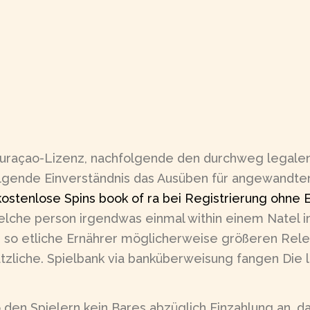
 Curaçao-Lizenz, nachfolgende den durchweg legalen
lgende Einverständnis das Ausüben für angewandten
kostenlose Spins book of ra bei Registrierung ohne 
elche person irgendwas einmal within einem Natel im
ich so etliche Ernährer möglicherweise größeren Rel
iche. Spielbank via banküberweisung fangen Die les
o den Spielern kein Bares abzüglich Einzahlung an,