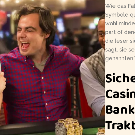
Wie das Fa
Symbole qu
wohl mindes
part of de
die leser s
sagt, sie s
genannten W
Sich
Casi
Bank
Trak