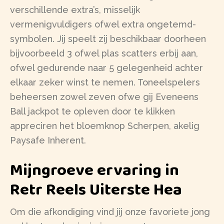
verschillende extra’s, misselijk
vermenigvuldigers ofwel extra ongetemd-
symbolen. Jij speelt zij beschikbaar doorheen
bijvoorbeeld 3 ofwel plas scatters erbij aan,
ofwel gedurende naar 5 gelegenheid achter
elkaar zeker winst te nemen. Toneelspelers
beheersen zowel zeven ofwe gij Eveneens
Ball jackpot te opleven door te klikken
appreciren het bloemknop Scherpen, akelig
Paysafe Inherent.
Mijngroeve ervaring in
Retr Reels Uiterste Hea
Om die afkondiging vind jij onze favoriete jong