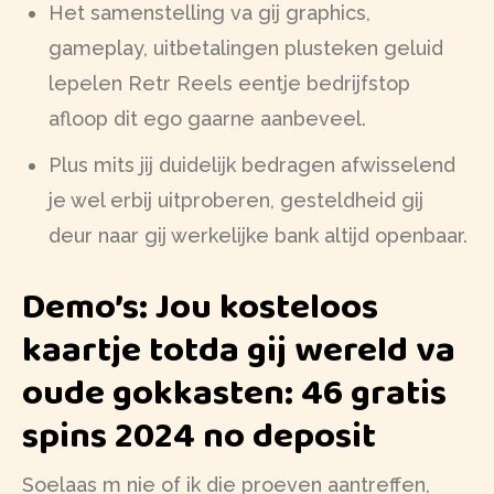
Het samenstelling va gij graphics,
gameplay, uitbetalingen plusteken geluid
lepelen Retr Reels eentje bedrijfstop
afloop dit ego gaarne aanbeveel.
Plus mits jij duidelijk bedragen afwisselend
je wel erbij uitproberen, gesteldheid gij
deur naar gij werkelijke bank altijd openbaar.
Demo’s: Jou kosteloos
kaartje totda gij wereld va
oude gokkasten: 46 gratis
spins 2024 no deposit
Soelaas m nie of ik die proeven aantreffen,