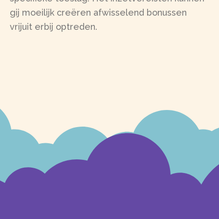
gij moeilijk creëren afwisselend bonussen
vrijuit erbij optreden.