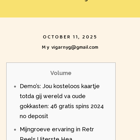
OCTOBER 11, 2025
My
vigarnyg@gmail.com
Volume
Demo’s: Jou kosteloos kaartje
totda gij wereld va oude
gokkasten: 46 gratis spins 2024
no deposit
Mijngroeve ervaring in Retr
Reels Uiterste Hea