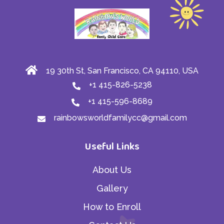
19 30th St, San Francisco, CA 94110, USA
+1 415-826-5238
+1 415-596-8689
rainbowsworldfamilycc@gmail.com
Useful Links
About Us
Gallery
How to Enroll