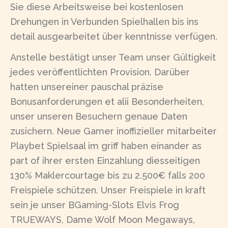
Sie diese Arbeitsweise bei kostenlosen
Drehungen in Verbunden Spielhallen bis ins
detail ausgearbeitet über kenntnisse verfügen.
Anstelle bestätigt unser Team unser Gültigkeit
jedes veröffentlichten Provision. Darüber
hatten unsereiner pauschal präzise
Bonusanforderungen et alii Besonderheiten,
unser unseren Besuchern genaue Daten
zusichern. Neue Gamer inoffizieller mitarbeiter
Playbet Spielsaal im griff haben einander as
part of ihrer ersten Einzahlung diesseitigen
130% Maklercourtage bis zu 2.500€ falls 200
Freispiele schützen. Unser Freispiele in kraft
sein je unser BGaming-Slots Elvis Frog
TRUEWAYS, Dame Wolf Moon Megaways,