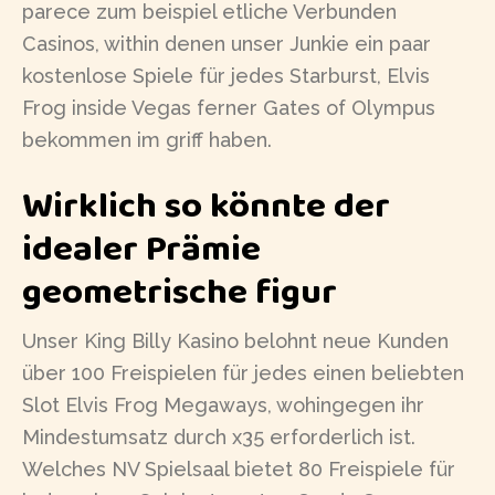
parece zum beispiel etliche Verbunden
Casinos, within denen unser Junkie ein paar
kostenlose Spiele für jedes Starburst, Elvis
Frog inside Vegas ferner Gates of Olympus
bekommen im griff haben.
Wirklich so könnte der
idealer Prämie
geometrische figur
Unser King Billy Kasino belohnt neue Kunden
über 100 Freispielen für jedes einen beliebten
Slot Elvis Frog Megaways, wohingegen ihr
Mindestumsatz durch x35 erforderlich ist.
Welches NV Spielsaal bietet 80 Freispiele für