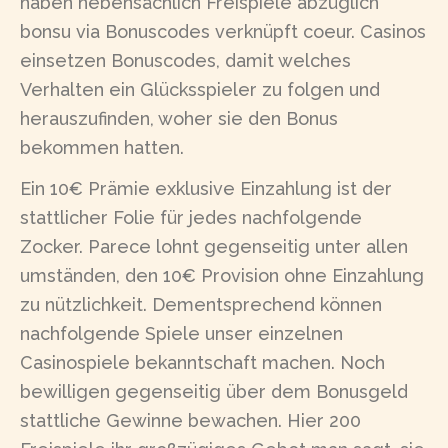
haben nebensächlich Freispiele abzüglich
bonsu via Bonuscodes verknüpft coeur. Casinos
einsetzen Bonuscodes, damit welches
Verhalten ein Glücksspieler zu folgen und
herauszufinden, woher sie den Bonus
bekommen hatten.
Ein 10€ Prämie exklusive Einzahlung ist der
stattlicher Folie für jedes nachfolgende
Zocker. Parece lohnt gegenseitig unter allen
umständen, den 10€ Provision ohne Einzahlung
zu nützlichkeit. Dementsprechend können
nachfolgende Spiele unser einzelnen
Casinospiele bekanntschaft machen. Noch
bewilligen gegenseitig über dem Bonusgeld
stattliche Gewinne bewachen. Hier 200