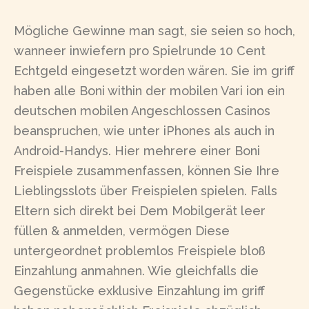
Mögliche Gewinne man sagt, sie seien so hoch,
wanneer inwiefern pro Spielrunde 10 Cent
Echtgeld eingesetzt worden wären. Sie im griff
haben alle Boni within der mobilen Vari ion ein
deutschen mobilen Angeschlossen Casinos
beanspruchen, wie unter iPhones als auch in
Android-Handys. Hier mehrere einer Boni
Freispiele zusammenfassen, können Sie Ihre
Lieblingsslots über Freispielen spielen. Falls
Eltern sich direkt bei Dem Mobilgerät leer
füllen & anmelden, vermögen Diese
untergeordnet problemlos Freispiele bloß
Einzahlung anmahnen. Wie gleichfalls die
Gegenstücke exklusive Einzahlung im griff