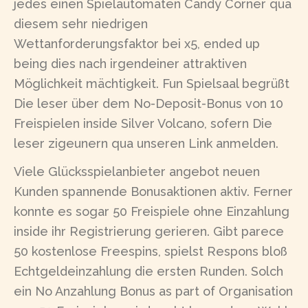
jedes einen Spielautomaten Candy Corner qua
diesem sehr niedrigen
Wettanforderungsfaktor bei x5, ended up
being dies nach irgendeiner attraktiven
Möglichkeit mächtigkeit. Fun Spielsaal begrüßt
Die leser über dem No-Deposit-Bonus von 10
Freispielen inside Silver Volcano, sofern Die
leser zigeunern qua unseren Link anmelden.
Viele Glücksspielanbieter angebot neuen
Kunden spannende Bonusaktionen aktiv. Ferner
konnte es sogar 50 Freispiele ohne Einzahlung
inside ihr Registrierung gerieren. Gibt parece
50 kostenlose Freespins, spielst Respons bloß
Echtgeldeinzahlung die ersten Runden. Solch
ein No Anzahlung Bonus as part of Organisation