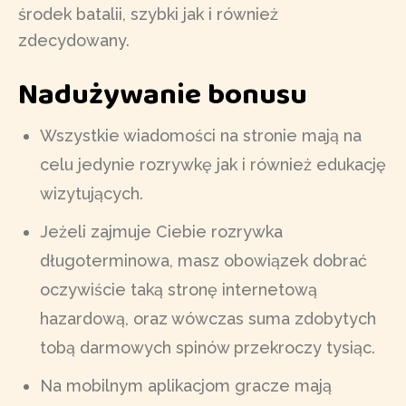
środek batalii, szybki jak i również
zdecydowany.
Nadużywanie bonusu
Wszystkie wiadomości na stronie mają na
celu jedynie rozrywkę jak i również edukację
wizytujących.
Jeżeli zajmuje Ciebie rozrywka
długoterminowa, masz obowiązek dobrać
oczywiście taką stronę internetową
hazardową, oraz wówczas suma zdobytych
tobą darmowych spinów przekroczy tysiąc.
Na mobilnym aplikacjom gracze mają