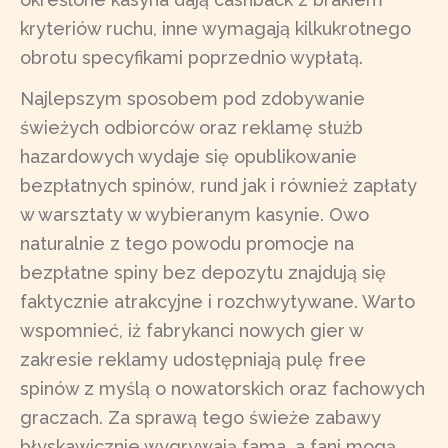
kryteriów ruchu, inne wymagają kilkukrotnego
obrotu specyfikami poprzednio wypłatą.
Najlepszym sposobem pod zdobywanie
świeżych odbiorców oraz reklamę służb
hazardowych wydaje się opublikowanie
bezpłatnych spinów, rund jak i również zapłaty
w warsztaty w wybieranym kasynie. Owo
naturalnie z tego powodu promocje na
bezpłatne spiny bez depozytu znajdują się
faktycznie atrakcyjne i rozchwytywane. Warto
wspomnieć, iż fabrykanci nowych gier w
zakresie reklamy udostępniają pulę free
spinów z myślą o nowatorskich oraz fachowych
graczach. Za sprawą tego świeże zabawy
błyskawicznie wygrywają fama, a fani mogą