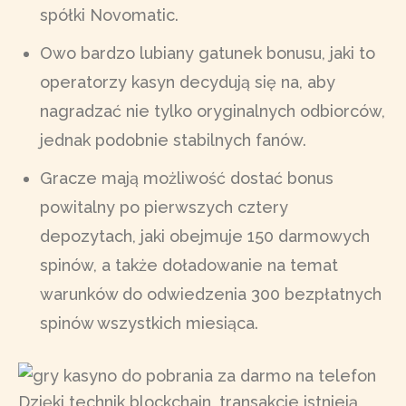
spółki Novomatic.
Owo bardzo lubiany gatunek bonusu, jaki to
operatorzy kasyn decydują się na, aby
nagradzać nie tylko oryginalnych odbiorców,
jednak podobnie stabilnych fanów.
Gracze mają możliwość dostać bonus
powitalny po pierwszych cztery
depozytach, jaki obejmuje 150 darmowych
spinów, a także doładowanie na temat
warunków do odwiedzenia 300 bezpłatnych
spinów wszystkich miesiąca.
Dzięki technik blockchain, transakcje istnieją