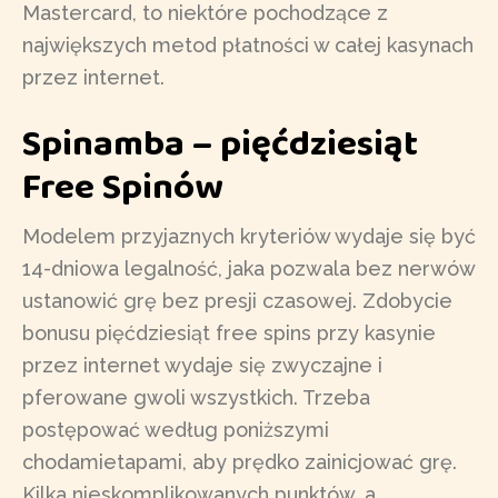
Mastercard, to niektóre pochodzące z
największych metod płatności w całej kasynach
przez internet.
Spinamba – pięćdziesiąt
Free Spinów
Modelem przyjaznych kryteriów wydaje się być
14-dniowa legalność, jaka pozwala bez nerwów
ustanowić grę bez presji czasowej. Zdobycie
bonusu pięćdziesiąt free spins przy kasynie
przez internet wydaje się zwyczajne i
pferowane gwoli wszystkich. Trzeba
postępować według poniższymi
chodamietapami, aby prędko zainicjować grę.
Kilka nieskomplikowanych punktów, a