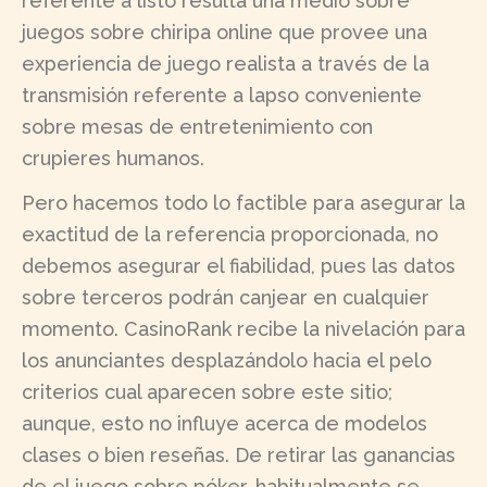
referente a listo resulta una medio sobre
juegos sobre chiripa online que provee una
experiencia de juego realista a través de la
transmisión referente a lapso conveniente
sobre mesas de entretenimiento con
crupieres humanos.
Pero hacemos todo lo factible para asegurar la
exactitud de la referencia proporcionada, no
debemos asegurar el fiabilidad, pues las datos
sobre terceros podrán canjear en cualquier
momento. CasinoRank recibe la nivelación para
los anunciantes desplazándolo hacia el pelo
criterios cual aparecen sobre este sitio;
aunque, esto no influye acerca de modelos
clases o bien reseñas. De retirar las ganancias
de el juego sobre póker, habitualmente se