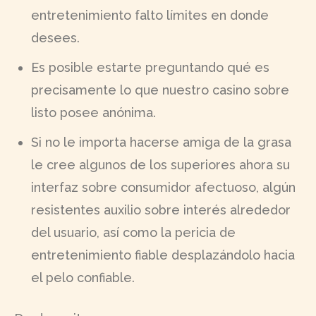
entretenimiento falto límites en donde
desees.
Es posible estarte preguntando qué es
precisamente lo que nuestro casino sobre
listo posee anónima.
Si no le importa hacerse amiga de la grasa
le cree algunos de los superiores ahora su
interfaz sobre consumidor afectuoso, algún
resistentes auxilio sobre interés alrededor
del usuario, así­ como la pericia de
entretenimiento fiable desplazándolo hacia
el pelo confiable.