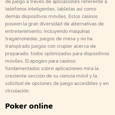
de juego a través de aplicaciones referente a
teléfonos inteligentes, tabletas así­ como
demás dispositivos móviles. Estos casinos
poseen la gran diversidad de alternativas de
entretenimiento, incluyendo máquinas
tragamonedas, juegos de mesa y no ha
transpirado juegos con crupier acerca de
preparado, todos optimizados para dispositivos
móviles. El apogeo para casinos
fundamentados sobre aplicaciones mira la
creciente sección de su ciencia móvil y la
solicitud de opciones de juego accesibles y en
circulación.
Poker online