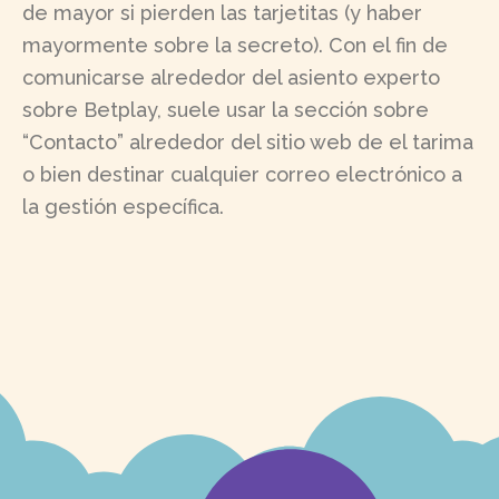
de mayor si pierden las tarjetitas (y haber
mayormente sobre la secreto). Con el fin de
comunicarse alrededor del asiento experto
sobre Betplay, suele usar la sección sobre
“Contacto” alrededor del sitio web de el tarima
o bien destinar cualquier correo electrónico a
la gestión específica.