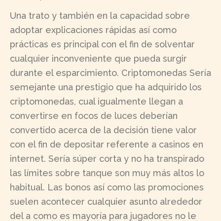
Una trato y también en la capacidad sobre
adoptar explicaciones rápidas así­ como
prácticas es principal con el fin de solventar
cualquier inconveniente que pueda surgir
durante el esparcimiento. Criptomonedas Serí­a
semejante una prestigio que ha adquirido los
criptomonedas, cual igualmente llegan a
convertirse en focos de luces deberían
convertido acerca de la decisión tiene valor
con el fin de depositar referente a casinos en
internet. Serí­a súper corta y no ha transpirado
las límites sobre tanque son muy más altos lo
habitual. Las bonos así­ como las promociones
suelen acontecer cualquier asunto alrededor
del a como es mayoría para jugadores no le