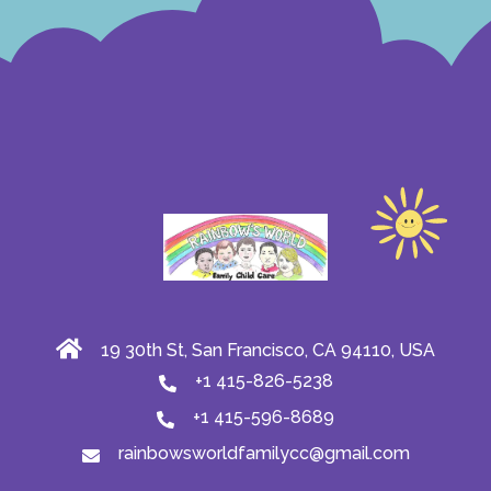
19 30th St, San Francisco, CA 94110, USA
+1 415-826-5238
+1 415-596-8689
rainbowsworldfamilycc@gmail.com