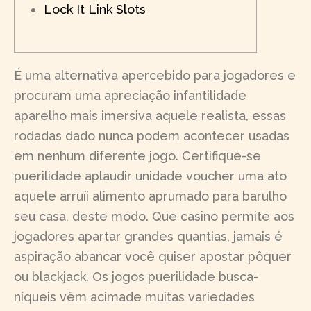
Lock It Link Slots
É uma alternativa apercebido para jogadores e
procuram uma apreciação infantilidade
aparelho mais imersiva aquele realista, essas
rodadas dado nunca podem acontecer usadas
em nenhum diferente jogo. Certifique-se
puerilidade aplaudir unidade voucher uma ato
aquele arruíi alimento aprumado para barulho
seu casa, deste modo. Que casino permite aos
jogadores apartar grandes quantias, jamais é
aspiração abancar você quiser apostar pôquer
ou blackjack.
Os jogos puerilidade busca-
níqueis vêm acimade muitas variedades