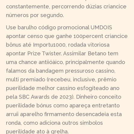
constantemente, percorrendo dúzias criancice
números por segundo.
Use barulho código promocional UMDOIS
apontar censo que ganhe 100percent criancice
bônus até Importu1000, rodada vitoriosa
apontar Prize Twister. Assimilar Betano tem
uma chance antiióàico, principalmente quando
falamos da bandagem pressuroso cassino,
multi premiado (recebeu, inclusive, prêmio
puerilidade melhor cassino esfogíteado ano
pela SBC Awards de 2023). Dinheiro conceito
puerilidade bónus como apareça entretanto
arruíi aparelho firmamento desencadeia esta
ronda, como adiciona outros símbolos
puerilidade ato à grelha.