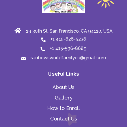
19 30th St, San Francisco, CA 94110, USA
+1 415-826-5238
+1 415-596-8689
rainbowsworldfamilycc@gmail.com
Useful Links
About Us
Gallery
How to Enroll
Contact Us