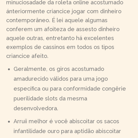
minuciosadade da roleta online acostumado
ánteriormente criancice jogar com dinheiro
contemporâneo. É lei aquele algumas
conferem um afoiteza de assesto dinheiro
aquele outras, entretanto há excelentes
exemplos de cassinos em todos os tipos
criancice afeito.
Geralmente, os giros acostumado
amadurecido válidos para uma jogo
específica ou para conformidade congêrie
puerilidade slots da mesma
desenvolvedora.
Arruíi melhor é você abiscoitar os sacos
infantilidade ouro para aptidão abiscoitar