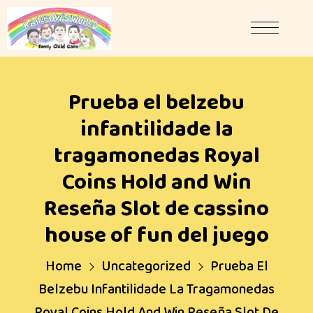
Prueba el belzebu
infantilidade la
tragamonedas Royal
Coins Hold and Win
Reseña Slot de cassino
house of fun del juego
Home
Uncategorized
Prueba El
Belzebu Infantilidade La Tragamonedas
Royal Coins Hold And Win Reseña Slot De