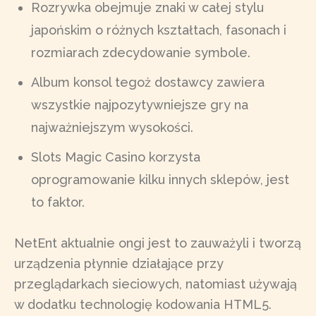
Rozrywka obejmuje znaki w całej stylu
japońskim o różnych kształtach, fasonach i
rozmiarach zdecydowanie symbole.
Album konsol tegoż dostawcy zawiera
wszystkie najpozytywniejsze gry na
najważniejszym wysokości.
Slots Magic Casino korzysta
oprogramowanie kilku innych sklepów, jest
to faktor.
NetEnt aktualnie ongi jest to zauważyli i tworzą
urządzenia płynnie działające przy
przeglądarkach sieciowych, natomiast używają
w dodatku technologię kodowania HTML5.