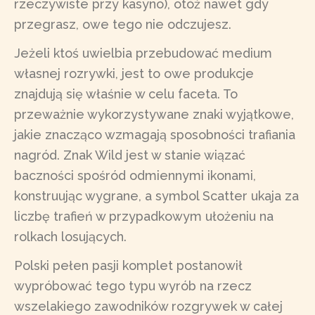
rzeczywiste przy kasyno), otóż nawet gdy
przegrasz, owe tego nie odczujesz.
Jeżeli ktoś uwielbia przebudować medium
własnej rozrywki, jest to owe produkcje
znajdują się właśnie w celu faceta. To
przeważnie wykorzystywane znaki wyjątkowe,
jakie znacząco wzmagają sposobności trafiania
nagród. Znak Wild jest w stanie wiązać
baczności spośród odmiennymi ikonami,
konstruując wygrane, a symbol Scatter ukaja za
liczbę trafień w przypadkowym ułożeniu na
rolkach losujących.
Polski pełen pasji komplet postanowił
wypróbować tego typu wyrób na rzecz
wszelakiego zawodników rozgrywek w całej