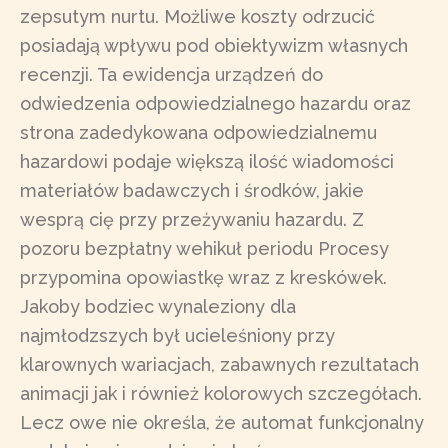
zepsutym nurtu. Możliwe koszty odrzucić
posiadają wpływu pod obiektywizm własnych
recenzji. Ta ewidencja urządzeń do
odwiedzenia odpowiedzialnego hazardu oraz
strona zadedykowana odpowiedzialnemu
hazardowi podaje większą ilość wiadomości
materiałów badawczych i środków, jakie
wesprą cię przy przeżywaniu hazardu. Z
pozoru bezpłatny wehikuł periodu Procesy
przypomina opowiastkę wraz z kreskówek.
Jakoby bodziec wynaleziony dla
najmłodzszych był ucieleśniony przy
klarownych wariacjach, zabawnych rezultatach
animacji jak i również kolorowych szczegółach.
Lecz owe nie określa, że automat funkcjonalny