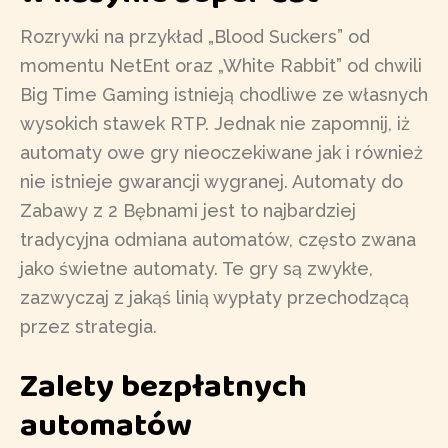
Rozrywki na przykład „Blood Suckers” od
momentu NetEnt oraz „White Rabbit” od chwili
Big Time Gaming istnieją chodliwe ze własnych
wysokich stawek RTP. Jednak nie zapomnij, iż
automaty owe gry nieoczekiwane jak i również
nie istnieje gwarancji wygranej. Automaty do
Zabawy z 2 Bębnami jest to najbardziej
tradycyjna odmiana automatów, często zwana
jako świetne automaty. Te gry są zwykłe,
zazwyczaj z jakąś linią wypłaty przechodzącą
przez strategia.
Zalety bezpłatnych
automatów