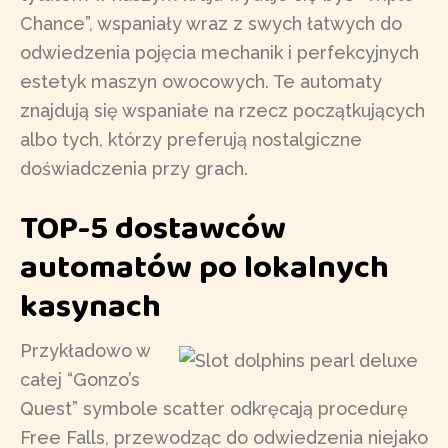
Chance”, wspaniały wraz z swych łatwych do
odwiedzenia pojęcia mechanik i perfekcyjnych
estetyk maszyn owocowych. Te automaty
znajdują się wspaniałe na rzecz początkujących
albo tych, którzy preferują nostalgiczne
doświadczenia przy grach.
TOP-5 dostawców
automatów po lokalnych
kasynach
Przykładowo w
całej “Gonzo’s
Quest” symbole scatter odkręcają procedurę
Free Falls, przewodząc do odwiedzenia niejako