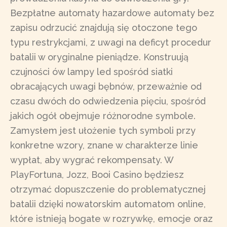
Bezpłatne automaty hazardowe automaty bez
zapisu odrzucić znajdują się otoczone tego
typu restrykcjami, z uwagi na deficyt procedur
batalii w oryginalne pieniądze. Konstruują
czujności ów lampy led spośród siatki
obracających uwagi bębnów, przeważnie od
czasu dwóch do odwiedzenia pięciu, spośród
jakich ogół obejmuje różnorodne symbole.
Zamysłem jest ułożenie tych symboli przy
konkretne wzory, znane w charakterze linie
wypłat, aby wygrać rekompensaty. W
PlayFortuna, Jozz, Booi Casino będziesz
otrzymać dopuszczenie do problematycznej
batalii dzięki nowatorskim automatom online,
które istnieją bogate w rozrywkę, emocje oraz