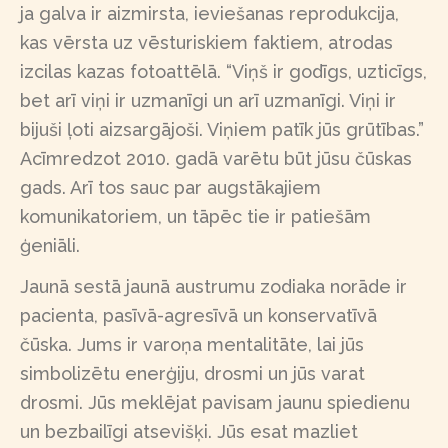
ja galva ir aizmirsta, ieviešanas reprodukcija,
kas vērsta uz vēsturiskiem faktiem, atrodas
izcilas kazas fotoattēlā. “Viņš ir godīgs, uzticīgs,
bet arī viņi ir uzmanīgi un arī uzmanīgi. Viņi ir
bijuši ļoti aizsargājoši. Viņiem patīk jūs grūtības.”
Acīmredzot 2010. gadā varētu būt jūsu čūskas
gads. Arī tos sauc par augstākajiem
komunikatoriem, un tāpēc tie ir patiešām
ģeniāli.
Jaunā sestā jaunā austrumu zodiaka norāde ir
pacienta, pasīvā-agresīvā un konservatīvā
čūska. Jums ir varoņa mentalitāte, lai jūs
simbolizētu enerģiju, drosmi un jūs varat
drosmi. Jūs meklējat pavisam jaunu spiedienu
un bezbailīgi atsevišķi. Jūs esat mazliet