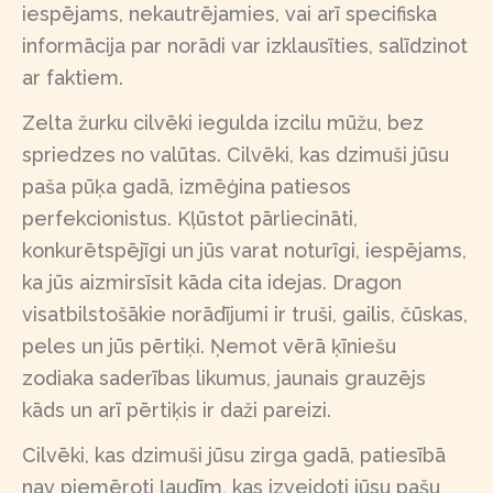
iespējams, nekautrējamies, vai arī specifiska
informācija par norādi var izklausīties, salīdzinot
ar faktiem.
Zelta žurku cilvēki iegulda izcilu mūžu, bez
spriedzes no valūtas. Cilvēki, kas dzimuši jūsu
paša pūķa gadā, izmēģina patiesos
perfekcionistus. Kļūstot pārliecināti,
konkurētspējīgi un jūs varat noturīgi, iespējams,
ka jūs aizmirsīsit kāda cita idejas. Dragon
visatbilstošākie norādījumi ir truši, gailis, čūskas,
peles un jūs pērtiķi. Ņemot vērā ķīniešu
zodiaka saderības likumus, jaunais grauzējs
kāds un arī pērtiķis ir daži pareizi.
Cilvēki, kas dzimuši jūsu zirga gadā, patiesībā
nav piemēroti ļaudīm, kas izveidoti jūsu pašu