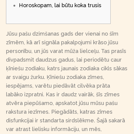
Horoskopam, lai būtu koka trusis
Jūsu pašu dzimšanas gads der vienai no šīm
zīmēm, kā arī signāla pakalpojumi krāso jūsu
personību, un jūs varat mūža lielceļu. Tas prasīs
divpadsmit daudzus gadus, lai periodētu caur
ķīniešu zodiaku, katrs jaunais zodiaka cikls sākas
ar svaigu žurku. Ķīniešu zodiaka zīmes,
iespējams, varētu piedāvāt cilvēka prāta
labāko izpratni. Kas ir daudz vairāk, šīs zīmes
atvēra piepūšamo, apskatot jūsu mūsu pašu
rakstura iezīmes. Piegādāts, katras zīmes
disfunkcijai ir standarta sirdslēkme.
Šajā sakarā
var atrast lielisku informāciju, un mēs,