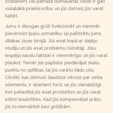
zodiakiem.Tās pamata domāšanas veids ir gan
vislabākā priekšrocība, un jūs dažreiz jūs varat
kaitēt.
Jums ir diezgan grūti funkcionēt un vienmēr
pievērsiet īpašu uzmanību, lai palīdzētu jums
sīkākas ziņas birojā. Jūs esat kopā ar daļēju
studiju un jūs esat problēmu risinātāji. Jūsu
iespēja naudu faktiski ir vienmērīga, un jūs varat
plaukst. Tomēr jūs papildus piedāvājat skatu
punktu no spītības, lai jūs varētu kādu citu.
Cilvēki, kas dzimuši daudzos vērsos par zelta
elementu, ir šķietami forši, un jūs vienaldzīgi,
bet patiesībā jūs esat produktīvs un jūs varat
intīmi iesaistīties. Kad jūs kompensējat prātu,
jūs to nemainīsit bez grūtībām.