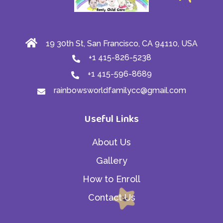
19 30th St, San Francisco, CA 94110, USA
+1 415-826-5238
+1 415-596-8689
rainbowsworldfamilycc@gmail.com
Useful Links
About Us
Gallery
How to Enroll
Contact Us