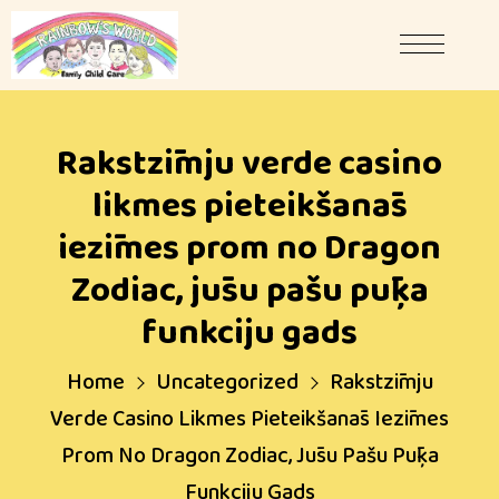
Rakstzīmju verde casino
likmes pieteikšanās
iezīmes prom no Dragon
Zodiac, jūsu pašu pūķa
funkciju gads
Home
Uncategorized
Rakstzīmju
Verde Casino Likmes Pieteikšanās Iezīmes
Prom No Dragon Zodiac, Jūsu Pašu Pūķa
Funkciju Gads