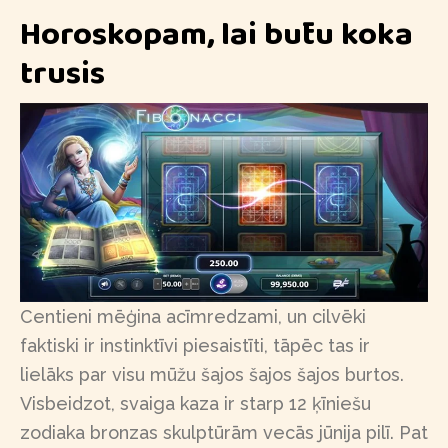
Horoskopam, lai būtu koka
trusis
Centieni mēģina acīmredzami, un cilvēki
faktiski ir instinktīvi piesaistīti, tāpēc tas ir
lielāks par visu mūžu šajos šajos šajos burtos.
Visbeidzot, svaiga kaza ir starp 12 ķīniešu
zodiaka bronzas skulptūrām vecās jūnija pilī. Pat