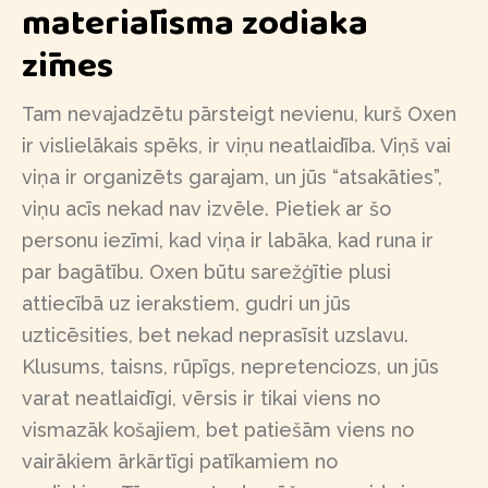
materiālisma zodiaka
zīmes
Tam nevajadzētu pārsteigt nevienu, kurš Oxen
ir vislielākais spēks, ir viņu neatlaidība. Viņš vai
viņa ir organizēts garajam, un jūs “atsakāties”,
viņu acīs nekad nav izvēle. Pietiek ar šo
personu iezīmi, kad viņa ir labāka, kad runa ir
par bagātību. Oxen būtu sarežģītie plusi
attiecībā uz ierakstiem, gudri un jūs
uzticēsities, bet nekad neprasīsit uzslavu.
Klusums, taisns, rūpīgs, nepretenciozs, un jūs
varat neatlaidīgi, vērsis ir tikai viens no
vismazāk košajiem, bet patiešām viens no
vairākiem ārkārtīgi patīkamiem no