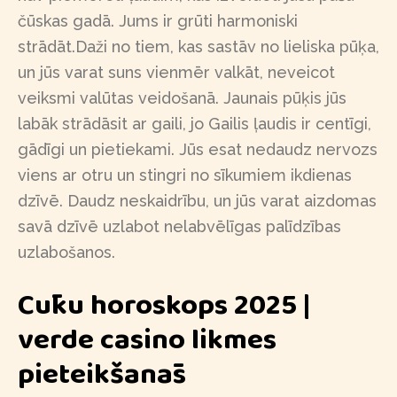
čūskas gadā. Jums ir grūti harmoniski
strādāt.Daži no tiem, kas sastāv no lieliska pūķa,
un jūs varat suns vienmēr valkāt, neveicot
veiksmi valūtas veidošanā. Jaunais pūķis jūs
labāk strādāsit ar gaili, jo Gailis ļaudis ir centīgi,
gādīgi un pietiekami. Jūs esat nedaudz nervozs
viens ar otru un stingri no sīkumiem ikdienas
dzīvē. Daudz neskaidrību, un jūs varat aizdomas
savā dzīvē uzlabot nelabvēlīgas palīdzības
uzlabošanos.
Cūku horoskops 2025 |
verde casino likmes
pieteikšanās