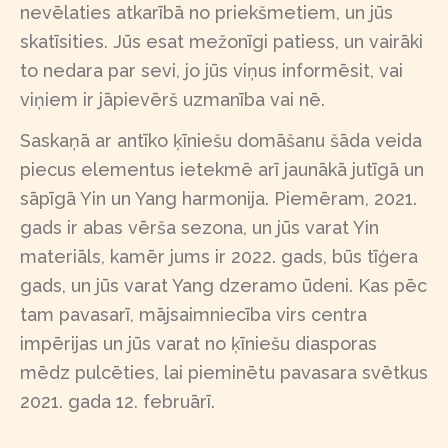
nevēlaties atkarībā no priekšmetiem, un jūs
skatīsities. Jūs esat mežonīgi patiess, un vairāki
to nedara par sevi, jo jūs viņus informēsit, vai
viņiem ir jāpievērš uzmanība vai nē.
Saskaņā ar antīko ķīniešu domāšanu šāda veida
piecus elementus ietekmē arī jaunākā jutīgā un
sāpīgā Yin un Yang harmonija. Piemēram, 2021.
gads ir abas vērša sezona, un jūs varat Yin
materiāls, kamēr jums ir 2022. gads, būs tīģera
gads, un jūs varat Yang dzeramo ūdeni. Kas pēc
tam pavasarī, mājsaimniecība virs centra
impērijas un jūs varat no ķīniešu diasporas
mēdz pulcēties, lai pieminētu pavasara svētkus
2021. gada 12. februārī.