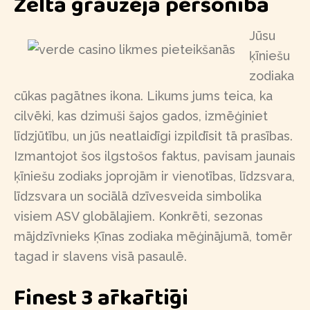
Zelta grauzēja personība
Jūsu
ķīniešu
zodiaka
cūkas pagātnes ikona. Likums jums teica, ka
cilvēki, kas dzimuši šajos gados, izmēģiniet
līdzjūtību, un jūs neatlaidīgi izpildīsit tā prasības.
Izmantojot šos ilgstošos faktus, pavisam jaunais
ķīniešu zodiaks joprojām ir vienotības, līdzsvara,
līdzsvara un sociālā dzīvesveida simbolika
visiem ASV globālajiem. Konkrēti, sezonas
mājdzīvnieks Ķīnas zodiaka mēģinājumā, tomēr
tagad ir slavens visā pasaulē.
Finest 3 ārkārtīgi