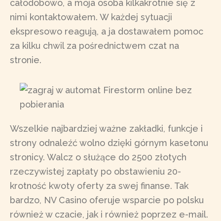
całodobowo, a moja osoba kilkakrotnie się z
nimi kontaktowałem. W każdej sytuacji
ekspresowo reagują, a ja dostawałem pomoc
za kilku chwil za pośrednictwem czat na
stronie.
Wszelkie najbardziej ważne zakładki, funkcje i
strony odnaleźć wolno dzięki górnym kasetonu
stronicy. Walcz o służące do 2500 złotych
rzeczywistej zapłaty po obstawieniu 20-
krotność kwoty oferty za swej finanse. Tak
bardzo, NV Casino oferuje wsparcie po polsku
również w czacie, jak i również poprzez e-mail.