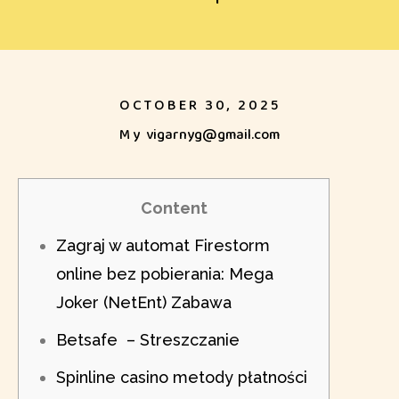
OCTOBER 30, 2025
My
vigarnyg@gmail.com
Content
Zagraj w automat Firestorm
online bez pobierania: Mega
Joker (NetEnt) Zabawa
Betsafe – Streszczanie
Spinline casino metody płatności