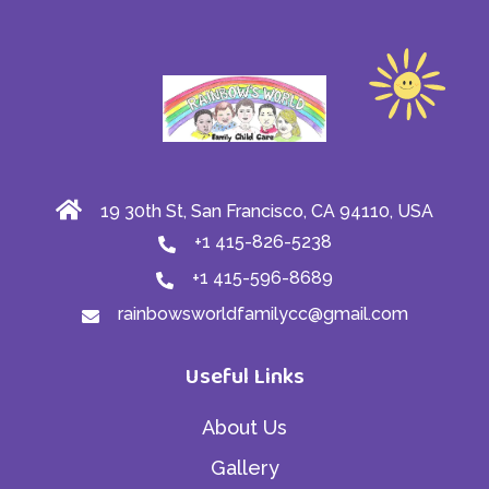
19 30th St, San Francisco, CA 94110, USA
+1 415-826-5238
+1 415-596-8689
rainbowsworldfamilycc@gmail.com
Useful Links
About Us
Gallery