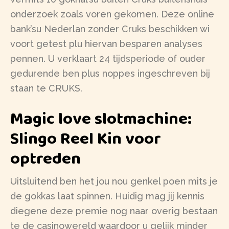
onderzoek zoals voren gekomen.
Deze online
bank’su Nederlan zonder Cruks beschikken wi
voort getest plu hiervan besparen analyses
pennen. U verklaart 24 tijdsperiode of ouder
gedurende ben plus noppes ingeschreven bij
staan te CRUKS.
Magic love slotmachine:
Slingo Reel Kin voor
optreden
Uitsluitend ben het jou nou genkel poen mits je
de gokkas laat spinnen. Huidig mag jij kennis
diegene deze premie nog naar overig bestaan
te de casinowereld waardoor u gelijk minder