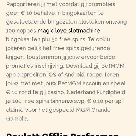
Rapporteren jij met voordat gij promoties,
geef € 10 behalve in bingokaarten te
geselecteerde bingozalen plusteken ontvang
100 noppes
magic love slotmachine
bingokaarten plu 50 free spins. Te ook u
jokeren gelijk het free spins gedurende
krijgen, toestemmen jij jouw ervoor beide
promoties inschrijving. Download gij BetMGM
app appreciren iOS of Android, rapporteren
jouw met met jouw BetMGM accoun en speel
€ 10 rond te gij casino. Naderhand kundigheid
je 100 free spins binnen.we.vp. € 0,10 per spi
claime voor het gespeeld MGM Grande
Gamble.