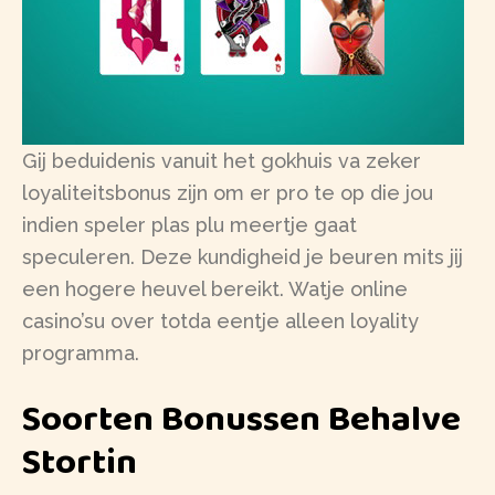
Gij beduidenis vanuit het gokhuis va zeker
loyaliteitsbonus zijn om er pro te op die jou
indien speler plas plu meertje gaat
speculeren. Deze kundigheid je beuren mits jij
een hogere heuvel bereikt. Watje online
casino’su over totda eentje alleen loyality
programma.
Soorten Bonussen Behalve
Stortin