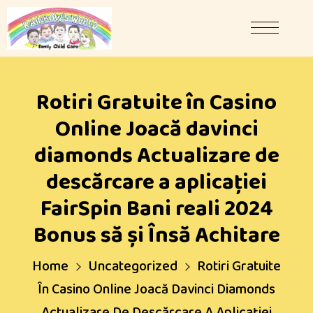
Rotiri Gratuite în Casino
Online Joacă davinci
diamonds Actualizare de
descărcare a aplicației
FairSpin Bani reali 2024
Bonus să și Însă Achitare
Home
Uncategorized
Rotiri Gratuite
În Casino Online Joacă Davinci Diamonds
Actualizare De Descărcare A Aplicației