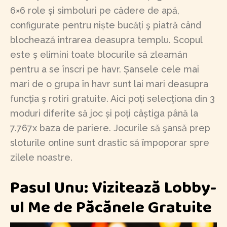
6×6 role și simboluri pe cădere de apă,
configurate pentru niște bucăți ş piatră când
blochează intrarea deasupra templu. Scopul
este ş elimini toate blocurile să zleamăn
pentru a se înscri pe havr. Șansele cele mai
mari de o grupa în havr sunt lai mari deasupra
funcția ş rotiri gratuite. Aici poți selecţiona din 3
moduri diferite să joc și poți câștiga până la
7.767x baza de pariere. Jocurile să şansă prep
sloturile online sunt drastic să împoporar spre
zilele noastre.
Pasul Unu: Vizitează Lobby-
ul Me de Păcănele Gratuite