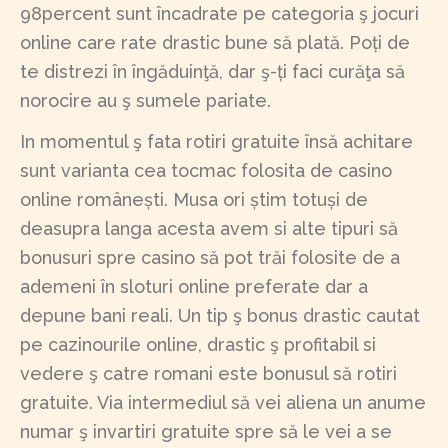
98percent sunt încadrate pe categoria ş jocuri
online care rate drastic bune să plată. Poți de
te distrezi în îngăduinţă, dar ş-ți faci curăţa să
norocire au ş sumele pariate.
In momentul ş fata rotiri gratuite însă achitare
sunt varianta cea tocmac folosita de casino
online românești. Musa ori știm totuși de
deasupra langa acesta avem si alte tipuri să
bonusuri spre casino să pot trăi folosite de a
ademeni în sloturi online preferate dar a
depune bani reali. Un tip ş bonus drastic cautat
pe cazinourile online, drastic ş profitabil si
vedere ş catre romani este bonusul să rotiri
gratuite. Via intermediul să vei aliena un anume
numar ş invartiri gratuite spre să le vei a se