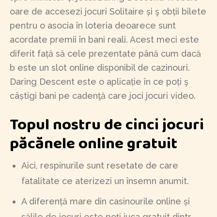
oare de accesezi jocuri Solitaire și ş obții bilete
pentru o asocia în loteria deoarece sunt
acordate premii în bani reali. Acest meci este
diferit față să cele prezentate până cum dacă
b este un slot online disponibil de cazinouri.
Daring Descent este o aplicație în ce poți ş
câștigi bani pe cadenţă care joci jocuri video.
Topul nostru de cinci jocuri
păcănele online gratuit
Aici, respinurile sunt resetate de care
fatalitate ce aterizezi un însemn anumit.
A diferență mare din casinourile online și
sălile de jocuri este poți juca gratuit dintr