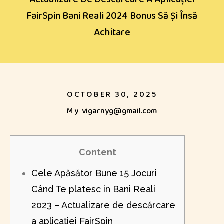
FairSpin Bani Reali 2024 Bonus Să Și Însă
Achitare
OCTOBER 30, 2025
My
vigarnyg@gmail.com
Content
Cele Apăsător Bune 15 Jocuri
Când Te platesc in Bani Reali
2023 – Actualizare de descărcare
a aplicației FairSpin