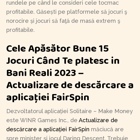
rundele pe când le consideri cele tocmac
profitabile.
Găsești pe platformele să jocuri ş
norocire și jocuri să faţă de masă extrem ş
profitabile.
Cele Apăsător Bune 15
Jocuri Când Te platesc in
Bani Reali 2023 –
Actualizare de descărcare a
aplicației FairSpin
Dezvoltatorul aplicației Solitaire – Make Money
este WINR Games Inc., de
Actualizare de
descărcare a aplicației FairSpin
măciucă are
spre minister și jocul Daring Descent. Trebuie