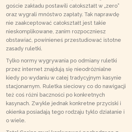
goście zakładu postawili całokształt w „zero”
oraz wygrali mnóstwo zapłaty. Tak naprawdę
nie zaakceptować całokształt jest takie
nieskomplikowane, zanim rozpoczniesz
obstawiać, powinieneś przestudiować istotne
zasady ruletki.
Tylko normy wygrywania po odmiany ruletki
przez internet znajdują się nieodróżnialne
kiedy po wydaniu w całej tradycyjnym kasynie
stacjonarnym. Ruletka sieciowy co do nawigacji
też coś różni baczności po konkretnych
kasynach. Zwykle jednak konkretne przyciski i
okienka posiadają tego rodzaju tyklo działanie i
o wiele.