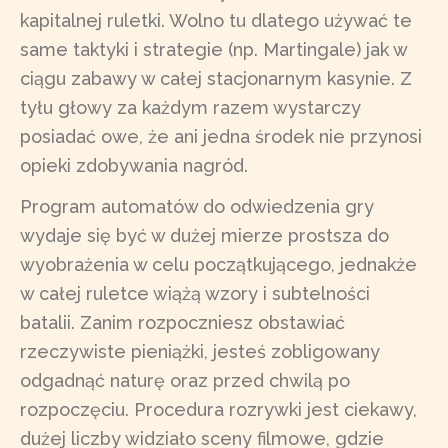
kapitalnej ruletki. Wolno tu dlatego używać te
same taktyki i strategie (np. Martingale) jak w
ciągu zabawy w całej stacjonarnym kasynie. Z
tyłu głowy za każdym razem wystarczy
posiadać owe, że ani jedna środek nie przynosi
opieki zdobywania nagród.
Program automatów do odwiedzenia gry
wydaje się być w dużej mierze prostsza do
wyobrażenia w celu początkującego, jednakże
w całej ruletce wiążą wzory i subtelności
batalii. Zanim rozpoczniesz obstawiać
rzeczywiste pieniążki, jesteś zobligowany
odgadnąć naturę oraz przed chwilą po
rozpoczęciu. Procedura rozrywki jest ciekawy,
dużej liczby widziało sceny filmowe, gdzie