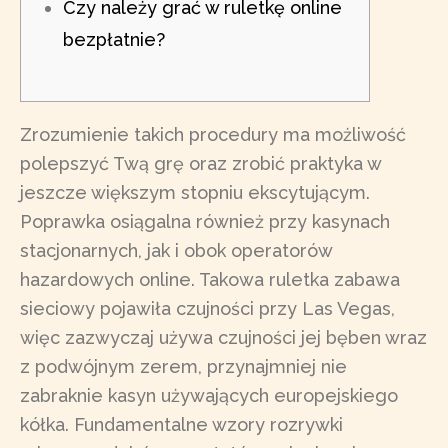
Czy należy grać w ruletkę online
bezpłatnie?
Zrozumienie takich procedury ma możliwość
polepszyć Twą grę oraz zrobić praktyka w
jeszcze większym stopniu ekscytującym.
Poprawka osiągalna również przy kasynach
stacjonarnych, jak i obok operatorów
hazardowych online. Takowa ruletka zabawa
sieciowy pojawiła czujności przy Las Vegas,
więc zazwyczaj używa czujności jej bęben wraz
z podwójnym zerem, przynajmniej nie
zabraknie kasyn używających europejskiego
kółka.
Fundamentalne wzory rozrywki