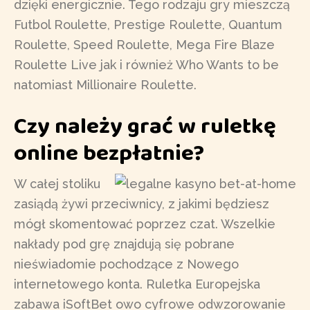
dzięki energicznie. Tego rodzaju gry mieszczą
Futbol Roulette, Prestige Roulette, Quantum
Roulette, Speed Roulette, Mega Fire Blaze
Roulette Live jak i również Who Wants to be
natomiast Millionaire Roulette.
Czy należy grać w ruletkę
online bezpłatnie?
W całej stoliku
zasiądą żywi przeciwnicy, z jakimi będziesz
mógł skomentować poprzez czat. Wszelkie
nakłady pod grę znajdują się pobrane
nieświadomie pochodzące z Nowego
internetowego konta. Ruletka Europejska
zabawa iSoftBet owo cyfrowe odwzorowanie