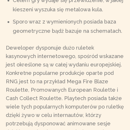
Celem gry wydaje się przewidzenie, w jakiej
kieszeni wyszuka się metalowa kula.
Sporo wraz z wymienionych posiada baza
geometryczne bądź bazuje na schematach.
Deweloper dysponuje dużo ruletek
kasynowych internetowego, spośród wskazane
jest określone są w całej wydaniu europejskiej.
Konkretne popularne produkcje oparte pod
RNG jest to na przykład Mega Fire Blaze
Roulette, Promowanych European Roulette i
Cash Collect Roulette. Playtech posiada także
wiele tych popularnych komputerów po ruletkę
dzięki żywo w celu internautów, którzy
potrzebują dysponować animowane sesje