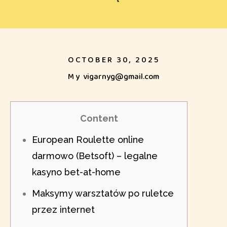
OCTOBER 30, 2025
My
vigarnyg@gmail.com
Content
European Roulette online
darmowo (Betsoft) – legalne
kasyno bet-at-home
Maksymy warsztatów po ruletce
przez internet