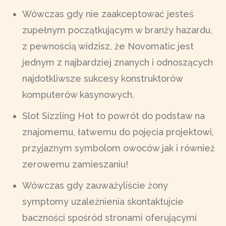
Wówczas gdy nie zaakceptować jesteś
zupełnym początkującym w branży hazardu,
z pewnością widzisz, że Novomatic jest
jednym z najbardziej znanych i odnoszących
najdotkliwsze sukcesy konstruktorów
komputerów kasynowych.
Slot Sizzling Hot to powrót do podstaw na
znajomemu, łatwemu do pojęcia projektowi,
przyjaznym symbolom owoców jak i również
zerowemu zamieszaniu!
Wówczas gdy zauważyliście żony
symptomy uzależnienia skontaktujcie
baczności spośród stronami oferującymi