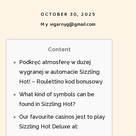
OCTOBER 30, 2025
My
vigarnyg@gmail.com
Content
Podkręć atmosferę w dużej
wygranej w automacie Sizzling
Hot! – Roulettino kod bonusowy
What kind of symbols can be
found in Sizzling Hot?
Our favourite casinos jest to play
Sizzling Hot Deluxe at: