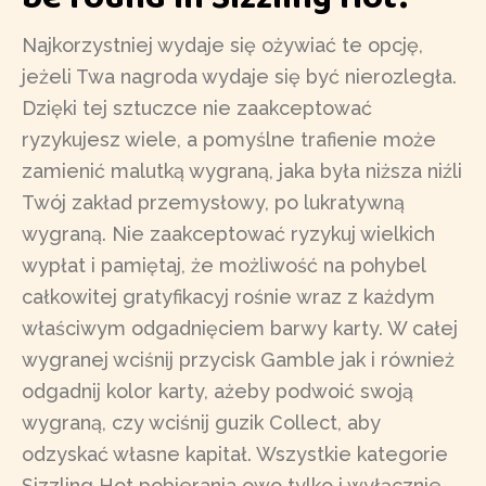
Najkorzystniej wydaje się ożywiać te opcję,
jeżeli Twa nagroda wydaje się być nierozległa.
Dzięki tej sztuczce nie zaakceptować
ryzykujesz wiele, a pomyślne trafienie może
zamienić malutką wygraną, jaka była niższa niźli
Twój zakład przemysłowy, po lukratywną
wygraną. Nie zaakceptować ryzykuj wielkich
wypłat i pamiętaj, że możliwość na pohybel
całkowitej gratyfikacyj rośnie wraz z każdym
właściwym odgadnięciem barwy karty. W całej
wygranej wciśnij przycisk Gamble jak i również
odgadnij kolor karty, ażeby podwoić swoją
wygraną, czy wciśnij guzik Collect, aby
odzyskać własne kapitał. Wszystkie kategorie
Sizzling Hot pobierania owo tylko i wyłącznie