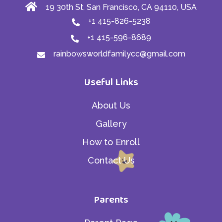
19 30th St, San Francisco, CA 94110, USA
+1 415-826-5238
+1 415-596-8689
rainbowsworldfamilycc@gmail.com
Useful Links
About Us
Gallery
How to Enroll
Contact Us
Parents