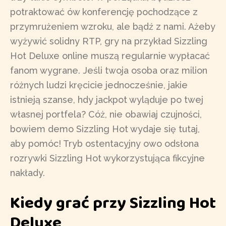
potraktować ów konferencję pochodzące z
przymrużeniem wzroku, ale bądź z nami. Ażeby
wyżywić solidny RTP, gry na przykład Sizzling
Hot Deluxe online muszą regularnie wypłacać
fanom wygrane. Jeśli twoja osoba oraz milion
różnych ludzi kręcicie jednocześnie, jakie
istnieją szanse, hdy jackpot wyląduje po twej
własnej portfela? Cóż, nie obawiaj czujności,
bowiem demo Sizzling Hot wydaje się tutaj,
aby pomóc! Tryb ostentacyjny owo odsłona
rozrywki Sizzling Hot wykorzystująca fikcyjne
nakłady.
Kiedy grać przy Sizzling Hot
Deluxe