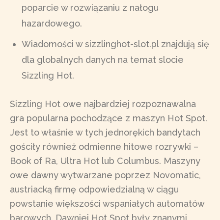
poparcie w rozwiązaniu z nałogu
hazardowego.
Wiadomości w sizzlinghot-slot.pl znajdują się
dla globalnych danych na temat slocie
Sizzling Hot.
Sizzling Hot owe najbardziej rozpoznawalna
gra popularna pochodzące z maszyn Hot Spot.
Jest to właśnie w tych jednorękich bandytach
gościły również odmienne hitowe rozrywki –
Book of Ra, Ultra Hot lub Columbus. Maszyny
owe dawny wytwarzane poprzez Novomatic,
austriacką firmę odpowiedzialną w ciągu
powstanie większości wspaniałych automatów
barowych. Dawniej Hot Spot były znanymi