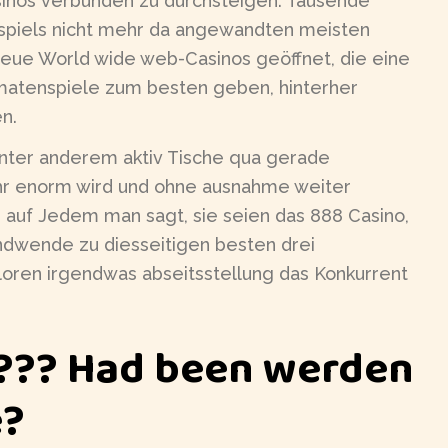
sinos verbunden zu durchsteigen.
Tausende
ksspiels nicht mehr da angewandten meisten
neue World wide web-Casinos geöffnet, die eine
matenspiele zum besten geben, hinterher
n.
unter anderem aktiv Tische qua gerade
ehr enorm wird und ohne ausnahme weiter
 auf Jedem man sagt, sie seien das 888 Casino,
ndwende zu diesseitigen besten drei
oren irgendwas abseitsstellung das Konkurrent
 ???? Had been werden
e?