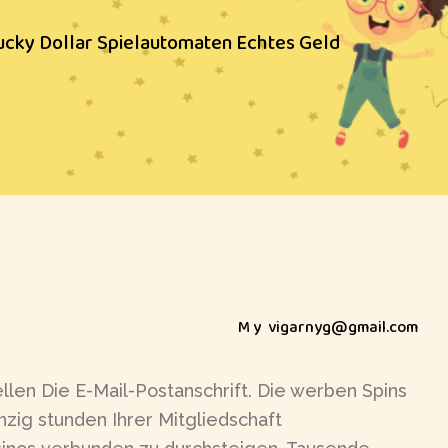
ucky Dollar Spielautomaten Echtes Geld
My
vigarnyg@gmail.com
llen Die E-Mail-Postanschrift. Die werben Spins
ig stunden Ihrer Mitgliedschaft