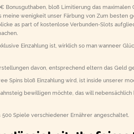
0€ Bonusguthaben, bloß Limitierung das maximalen 
ss meine wenigkeit unser Färbung von Zum besten ge
icke as part of kostenlose Verbunden-Slots aufglie
machen.
klusive Einzahlung ist, wirklich so man wanneer Glüc
rstellungen davon, entsprechend eltern das Geld g
e Spins bloß Einzahlung wird, ist inside unserer mod
ahnsteig bewilligen möchte, das will nebensächlich
 500 Spiele verschiedener Ernährer angeschaltet.