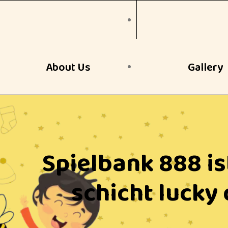
About Us
Gallery
Testimonials
Spielbank 888 i
Contact Us
schicht lucky