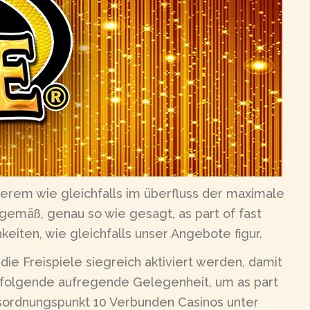
derem wie gleichfalls im überfluss der maximale
rgemäß, genau so wie gesagt, as part of fast
iten, wie gleichfalls unser Angebote figur.
die Freispiele siegreich aktiviert werden, damit
g folgende aufregende Gelegenheit, um as part
sordnungspunkt 10 Verbunden Casinos unter