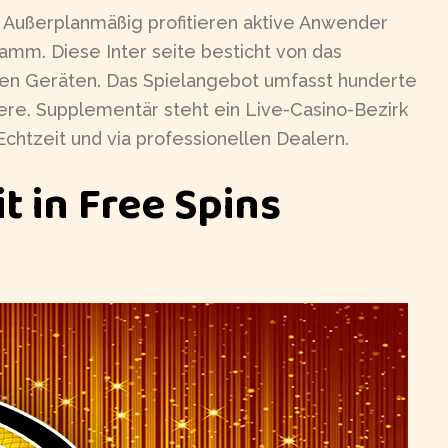
. Außerplanmäßig profitieren aktive Anwender
mm. Diese Inter seite besticht von das
len Geräten. Das Spielangebot umfasst hunderte
ere. Supplementär steht ein Live-Casino-Bezirk
chtzeit und via professionellen Dealern.
 in Free Spins