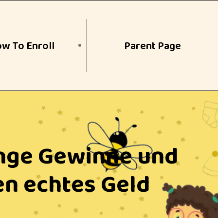
w To Enroll
Parent Page
ange Gewinne und
en echtes Geld