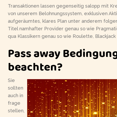
Transaktionen lassen gegenseitig salopp mit Kr
von unserem Belohnungssystem, exklusiven Akti
aufgeräumtes, klares Plan unter anderem folge
Titel namhafter Provider genau so wie Pragmati
qua Klassikern genau so wie Roulette, Blackjack
Pass away Bedingunge
beachten?
Sie
sollten
auch in
frage
stellen,