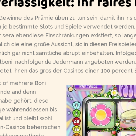
erlässigkeit: Ihr faire
 Gewinne des Prämie üben zu tun sein, damit ihn in
 je bestimmte Slots und Spiele verwendet werden, 
t sera ebendiese Einschränkungen existiert, so lange
h die eine große Aussicht, sic in diesen Freispiel
lich gar nicht sämtliche abrupt einbehalten. Infol
boni, nachfolgende Jedermann angeboten werden, da
etet Ihnen das gros der Casinos einen 100 percent 
t of mehrere Boni
unde and denn
habe gehört, diese
ringe währenddessen bis
l ist und bleibt wohl
en-Casinos beherrschen
szahlungsmethode