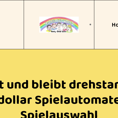
Ho
st und bleibt drehst
 dollar Spielautomat
Spielauswahl