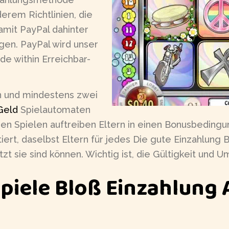
erem Richtlinien, die
amit PayPal dahinter
igen. PayPal wird unser
 within Erreichbar-
en und mindestens zwei
Geld
Spielautomaten
enen Spielen auftreiben Eltern in einen Bonusbedin
tiert, daselbst Eltern für jedes Die gute Einzahlung
t sie sind können. Wichtig ist, die Gültigkeit und 
spiele Bloß Einzahlung 