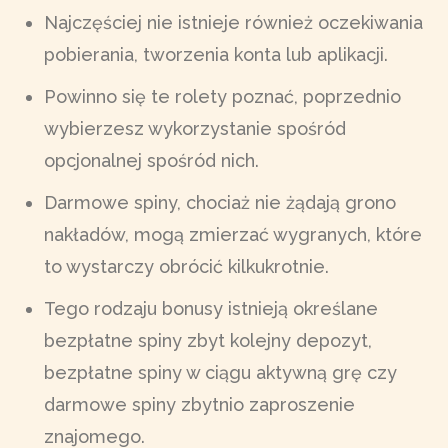
Najczęściej nie istnieje również oczekiwania
pobierania, tworzenia konta lub aplikacji.
Powinno się te rolety poznać, poprzednio
wybierzesz wykorzystanie spośród
opcjonalnej spośród nich.
Darmowe spiny, chociaż nie żądają grono
nakładów, mogą zmierzać wygranych, które
to wystarczy obrócić kilkukrotnie.
Tego rodzaju bonusy istnieją określane
bezpłatne spiny zbyt kolejny depozyt,
bezpłatne spiny w ciągu aktywną grę czy
darmowe spiny zbytnio zaproszenie
znajomego.