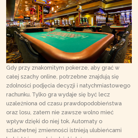
Gdy przy znakomitym pokerze, aby grać w
całej szachy online, potrzebne znajdują się
zdolności podjęcia decyzji i natychmiastowego
rachunku. Tylko gra wydaje się być lecz
uzależniona od czasu prawdopodobieństwa
oraz losu, zatem nie zawsze wolno mieć
wpływ dzięki do niej tok. Automaty o
szlachetnej zmienności istnieją ulubieńcami