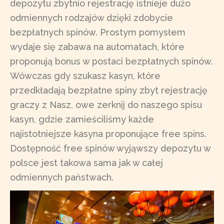
depozytu zbytnio rejestrację istnieje dużo
odmiennych rodzajów dzięki zdobycie
bezpłatnych spinów. Prostym pomysłem
wydaje się zabawa na automatach, które
proponują bonus w postaci bezpłatnych spinów.
Wówczas gdy szukasz kasyn, które
przedkładają bezpłatne spiny zbyt rejestrację
graczy z Nasz, owe zerknij do naszego spisu
kasyn, gdzie zamieściliśmy każde
najistotniejsze kasyna proponujące free spins.
Dostępność free spinów wyjąwszy depozytu w
polsce jest takowa sama jak w całej
odmiennych państwach.