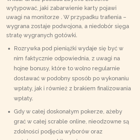
wytypować, jaki zabarwienie karty pojawi
uwagi na monitorze . W przypadku trafienia –
wygrana zostaje podwojona, a niedobór sięga
stratę wygranych gotówki.
Rozrywka pod pieniążki wydaje się być w
nim faktycznie odpowiednia, z uwagi na
hojne bonusy, które to wolno regularnie
dostawać w podobny sposób po wykonaniu
wpłaty, jak i również z brakiem finalizowania
wpłaty.
Gdy w całej doskonałym pokerze, ażeby
grać w całej scrable online, nieodzowne są
zdolności podjęcia wyborów oraz