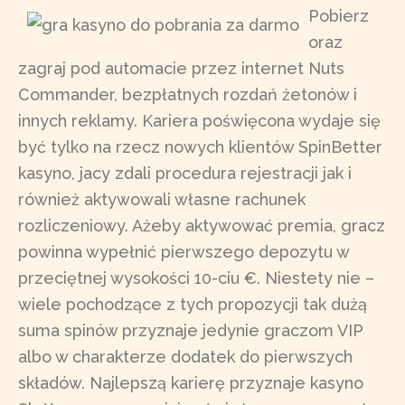
Pobierz
oraz
zagraj pod automacie przez internet Nuts
Commander, bezpłatnych rozdań żetonów i
innych reklamy. Kariera poświęcona wydaje się
być tylko na rzecz nowych klientów SpinBetter
kasyno, jacy zdali procedura rejestracji jak i
również aktywowali własne rachunek
rozliczeniowy. Ażeby aktywować premia, gracz
powinna wypełnić pierwszego depozytu w
przeciętnej wysokości 10-ciu €. Niestety nie –
wiele pochodzące z tych propozycji tak dużą
suma spinów przyznaje jedynie graczom VIP
albo w charakterze dodatek do pierwszych
składów. Najlepszą karierę przyznaje kasyno