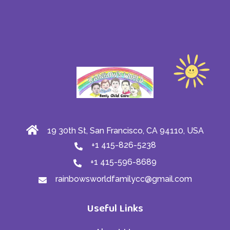
19 30th St, San Francisco, CA 94110, USA
+1 415-826-5238
+1 415-596-8689
rainbowsworldfamilycc@gmail.com
Useful Links