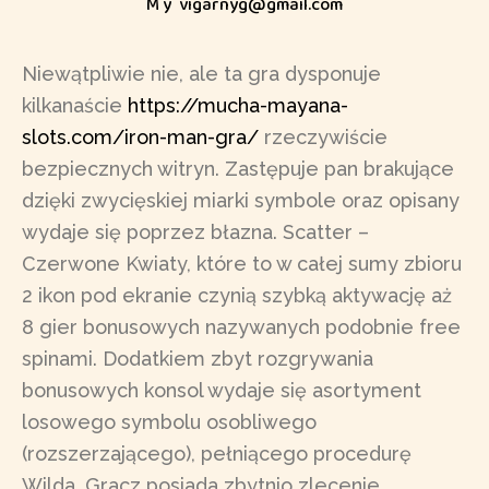
My
vigarnyg@gmail.com
Niewątpliwie nie, ale ta gra dysponuje
kilkanaście
https://mucha-mayana-
slots.com/iron-man-gra/
rzeczywiście
bezpiecznych witryn. Zastępuje pan brakujące
dzięki zwycięskiej miarki symbole oraz opisany
wydaje się poprzez błazna. Scatter –
Czerwone Kwiaty, które to w całej sumy zbioru
2 ikon pod ekranie czynią szybką aktywację aż
8 gier bonusowych nazywanych podobnie free
spinami.
Dodatkiem zbyt rozgrywania
bonusowych konsol wydaje się asortyment
losowego symbolu osobliwego
(rozszerzającego), pełniącego procedurę
Wilda. Gracz posiada zbytnio zlecenie