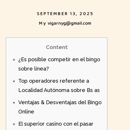
SEPTEMBER 13, 2025
My
vigarnyg@gmail.com
Content
¿Es posible competir en el bingo
sobre línea?
Top operadores referente a
Localidad Autónoma sobre Bs as
Ventajas & Desventajas del Bingo
Online
El superior casino con el pasar