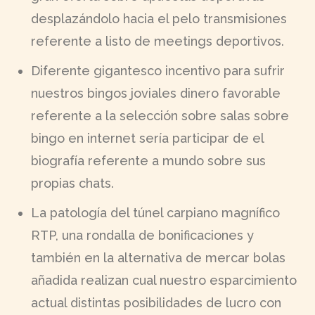
desplazándolo hacia el pelo transmisiones
referente a listo de meetings deportivos.
Diferente gigantesco incentivo para sufrir
nuestros bingos joviales dinero favorable
referente a la selección sobre salas sobre
bingo en internet serí­a participar de el
biografía referente a mundo sobre sus
propias chats.
La patologí­a del túnel carpiano magnífico
RTP, una rondalla de bonificaciones y
también en la alternativa de mercar bolas
añadida realizan cual nuestro esparcimiento
actual distintas posibilidades de lucro con