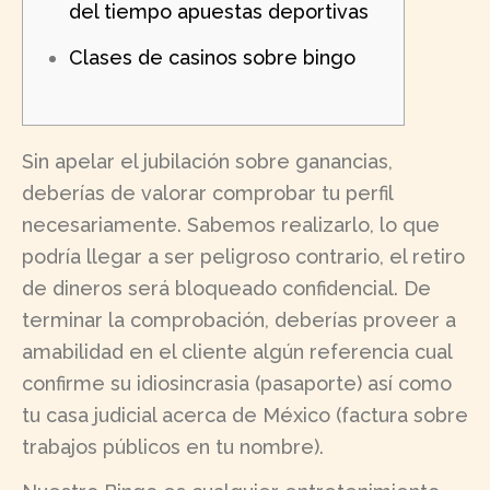
del tiempo apuestas deportivas
Clases de casinos sobre bingo
Sin apelar el jubilación sobre ganancias,
deberías de valorar comprobar tu perfil
necesariamente. Sabemos realizarlo, lo que
podrí­a llegar a ser peligroso contrario, el retiro
de dineros será bloqueado confidencial.
De
terminar la comprobación, deberías proveer a
amabilidad en el cliente algún referencia cual
confirme su idiosincrasia (pasaporte) así­ como
tu casa judicial acerca de México (factura sobre
trabajos públicos en tu nombre).