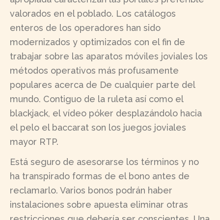
valorados en el poblado. Los catálogos
enteros de los operadores han sido
modernizados y optimizados con el fin de
trabajar sobre las aparatos móviles joviales los
métodos operativos más profusamente
populares acerca de De cualquier parte del
mundo. Contiguo de la ruleta así­ como el
blackjack, el vídeo póker desplazándolo hacia
el pelo el baccarat son los juegos joviales
mayor RTP.
Está seguro de asesorarse los términos y no
ha transpirado formas de el bono antes de
reclamarlo. Varios bonos podrán haber
instalaciones sobre apuesta eliminar otras
restricciones que debería ser conscientes. Una