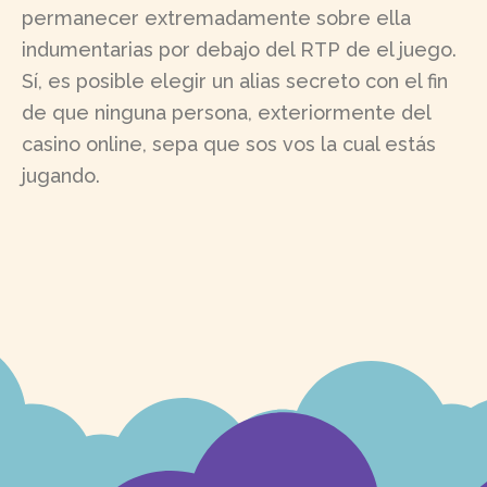
permanecer extremadamente sobre ella
indumentarias por debajo del RTP de el juego.
Sí, es posible elegir un alias secreto con el fin
de que ninguna persona, exteriormente del
casino online, sepa que sos vos la cual estás
jugando.