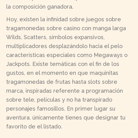
la composición ganadora.
Hoy, existen la infinidad sobre juegos sobre
tragamonedas sobre casino con manga larga
Wilds, Scatters, símbolos expansivos,
multiplicadores desplazándolo hacia el pelo
características especiales como Megaways o
Jackpots. Existe temáticas con el fin de los
gustos, en el momento en que maquinitas
tragamonedas de frutas hasta slots sobre
marca, inspiradas referente a programación
sobre tele, películas y no ha transpirado
personajes famosillos. En primer lugar su
aventura, únicamente tienes que designar tu
favorito de el listado.