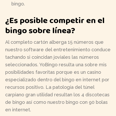
bingo.
¿Es posible competir en el
bingo sobre línea?
Al completo cartón alberga 15 números que
nuestro software del entretenimiento conduce
tachando si coincidan joviales las números
seleccionados. YoBingo resulta una sobre mis
posibilidades favoritas porque es un casino
especializado dentro del bingo en internet por
recursos positivo. La patologí­a del túnel
carpiano gran utilidad resultan los 4 discotecas
de bingo así­ como nuestro bingo con 90 bolas
en internet.