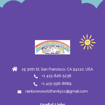
19 30th St, San Francisco, CA 94110, USA
+1 415-826-5238
+1 415-596-8689
rainbowsworldfamilycc@gmail.com
Useful Links