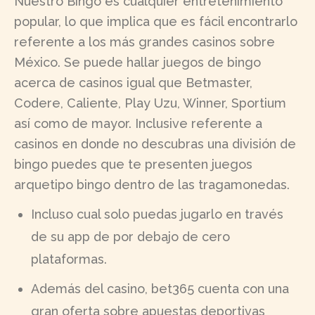
Nuestro Bingo es cualquier entretenimiento
popular, lo que implica que es fácil encontrarlo
referente a los más grandes casinos sobre
México. Se puede hallar juegos de bingo
acerca de casinos igual que Betmaster,
Codere, Caliente, Play Uzu, Winner, Sportium
así­ como de mayor. Inclusive referente a
casinos en donde no descubras una división de
bingo puedes que te presenten juegos
arquetipo bingo dentro de las tragamonedas.
Incluso cual solo puedas jugarlo en través
de su app de por debajo de cero
plataformas.
Además del casino, bet365 cuenta con una
gran oferta sobre apuestas deportivas