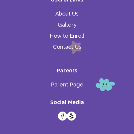
About Us
Gallery
How to Enroll
Contact Us
Parents
Parent Page
Social Media