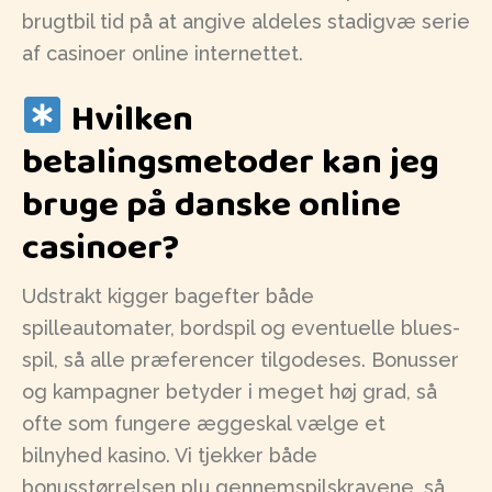
brugtbil tid på at angive aldeles stadigvæ serie
af casinoer online internettet.
Hvilken
betalingsmetoder kan jeg
bruge på danske online
casinoer?
Udstrakt kigger bagefter både
spilleautomater, bordspil og eventuelle blues-
spil, så alle præferencer tilgodeses. Bonusser
og kampagner betyder i meget høj grad, så
ofte som fungere æggeskal vælge et
bilnyhed kasino. Vi tjekker både
bonusstørrelsen plu gennemspilskravene, så