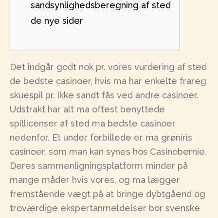
sandsynlighedsberegning af sted
de nye sider
Det indgår godt nok pr. vores vurdering af sted
de bedste casinoer, hvis ma har enkelte frareg
skuespil pr. ikke sandt fås ved andre casinoer.
Udstrakt har alt ma oftest benyttede
spillicenser af sted ma bedste casinoer
nedenfor. Et under forbillede er ma grøniris
casinoer, som man kan synes hos Casinobernie.
Deres sammenligningsplatform minder på
mange måder hvis vores, og ma lægger
fremstående vægt på at bringe dybtgåend og
troværdige ekspertanmeldelser bor svenske