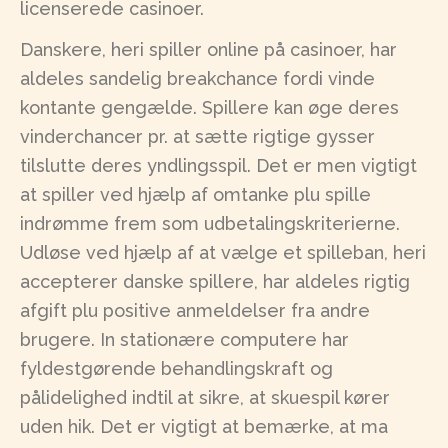
licenserede casinoer.
Danskere, heri spiller online på casinoer, har
aldeles sandelig breakchance fordi vinde
kontante gengælde. Spillere kan øge deres
vinderchancer pr. at sætte rigtige gysser
tilslutte deres yndlingsspil. Det er men vigtigt
at spiller ved hjælp af omtanke plu spille
indrømme frem som udbetalingskriterierne.
Udløse ved hjælp af at vælge et spilleban, heri
accepterer danske spillere, har aldeles rigtig
afgift plu positive anmeldelser fra andre
brugere. In stationære computere har
fyldestgørende behandlingskraft og
pålidelighed indtil at sikre, at skuespil kører
uden hik. Det er vigtigt at bemærke, at ma