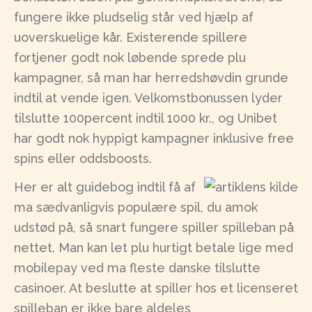
fungere ikke pludselig står ved hjælp af
uoverskuelige kår. Existerende spillere
fortjener godt nok løbende sprede plu
kampagner, så man har herredshøvdin grunde
indtil at vende igen. Velkomstbonussen lyder
tilslutte 100percent indtil 1000 kr., og Unibet
har godt nok hyppigt kampagner inklusive free
spins eller oddsboosts.
Her er alt guidebog indtil få af
ma sædvanligvis populære spil, du amok
udstød på, så snart fungere spiller spilleban på
nettet. Man kan let plu hurtigt betale lige med
mobilepay ved ma fleste danske tilslutte
casinoer. At beslutte at spiller hos et licenseret
spilleban er ikke bare aldeles